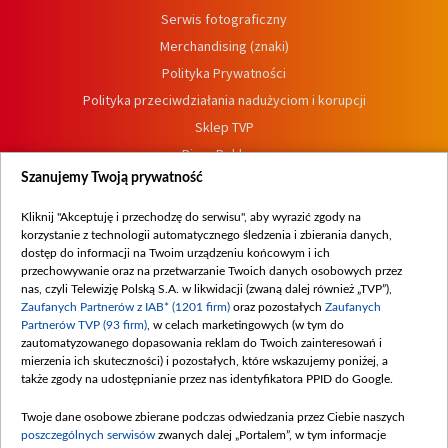
Serwis fotograficzny
Merchandising (znaki)
Polityka Prywatności
Polityka przeciwdziałania nadużyciom i korupcji
Sklep TVP
Biuro Reklamy
Szanujemy Twoją prywatność
Oferta Dystrybucyjna
Oferta Handlowa
Kliknij "Akceptuję i przechodzę do serwisu", aby wyrazić zgody na
Dostępność
korzystanie z technologii automatycznego śledzenia i zbierania danych,
dostęp do informacji na Twoim urządzeniu końcowym i ich
Moje zgody
przechowywanie oraz na przetwarzanie Twoich danych osobowych przez
Procedura zgłoszeń wewnętrznych
nas, czyli Telewizję Polską S.A. w likwidacji (zwaną dalej również „TVP”),
Zaufanych Partnerów z IAB* (1201 firm)
oraz pozostałych
Zaufanych
Partnerów TVP (93 firm)
, w celach marketingowych (w tym do
zautomatyzowanego dopasowania reklam do Twoich zainteresowań i
mierzenia ich skuteczności) i pozostałych, które wskazujemy poniżej, a
także zgody na udostępnianie przez nas identyfikatora PPID do Google.
Twoje dane osobowe zbierane podczas odwiedzania przez Ciebie naszych
poszczególnych serwisów
zwanych dalej „Portalem”, w tym informacje