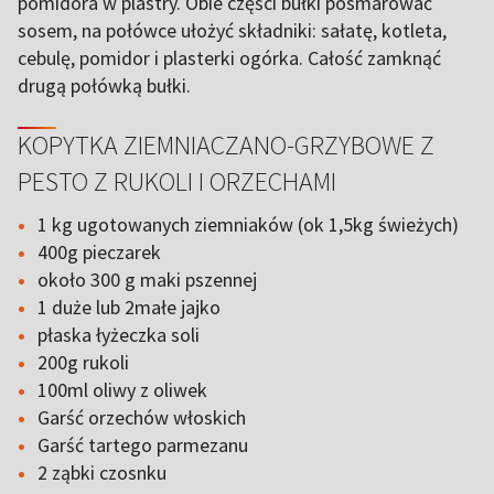
pomidora w plastry. Obie części bułki posmarować
sosem, na połówce ułożyć składniki: sałatę, kotleta,
cebulę, pomidor i plasterki ogórka. Całość zamknąć
drugą połówką bułki.
KOPYTKA ZIEMNIACZANO-GRZYBOWE Z
PESTO Z RUKOLI I ORZECHAMI
1 kg ugotowanych ziemniaków (ok 1,5kg świeżych)
400g pieczarek
około 300 g maki pszennej
1 duże lub 2małe jajko
płaska łyżeczka soli
200g rukoli
100ml oliwy z oliwek
Garść orzechów włoskich
Garść tartego parmezanu
2 ząbki czosnku