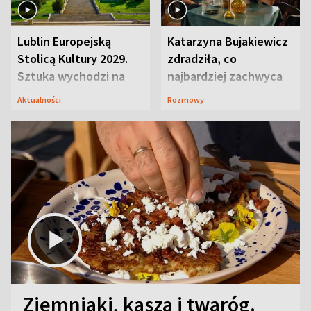
Lublin Europejską
Katarzyna Bujakiewicz
Stolicą Kultury 2029.
zdradziła, co
Sztuka wychodzi na
najbardziej zachwyca
ulice
ją w Lublinie
Aktualności
Rozmowy
Ziemniaki, kasza i twaróg.