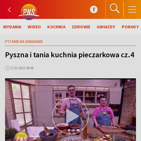
WYDANIA
WIDEO
KUCHNIA
ZDROWIE
GWIAZDY
PORADY
PYTANIE NA ŚNIADANIE
Pyszna i tania kuchnia pieczarkowa cz.4
17.03.2023, 08:48