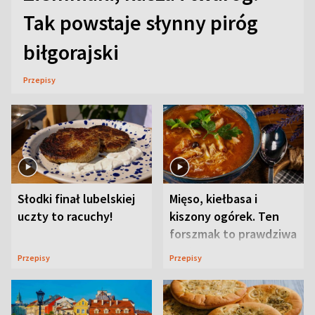
Tak powstaje słynny piróg
biłgorajski
Przepisy
Słodki finał lubelskiej
Mięso, kiełbasa i
uczty to racuchy!
kiszony ogórek. Ten
forszmak to prawdziwa
uczta
Przepisy
Przepisy