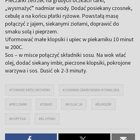
Pieczarki zetrzeć na grubych oczkach tarki,
„wysmażyć” nadmiar wody. Dodać posiekany czosnek,
cebulę a na końcu płatki ryżowe. Powstałą masę
połączyć z jajem, siekanymi ziołami, doprawić do
smaku solą i pieprzem.
Uformować małe klopsiki i upiec w piekarniku 10 minut
w 200C.
Sos – w misce połączyć składniki sosu. Na wok wlać
olej, dodać siekany imbir, pieczone klopsiki, pokrojone
warzywa i sos. Dusić ok 2-3 minuty.
#TOMAKE KRÓLOKOWSKI
#JOANNA GRABOWSKA-KOWALSKA
#PIECZARKI
#OBIAD
#KOLACJA
#BURGERY
#KOPYTKA
#KLOPSIKI