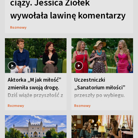
ciąży. Jessica Ziółek
wywołała lawinę komentarzy
Rozmowy
Aktorka „M jak miłość”
Uczestniczki
zmieniła swoją drogę.
„Sanatorium miłości”
Dziś wiąże przyszłość z
przeszły po wybiegu.
neurobiologią
Te stylizacje
Rozmowy
Rozmowy
przyciągały wzrok