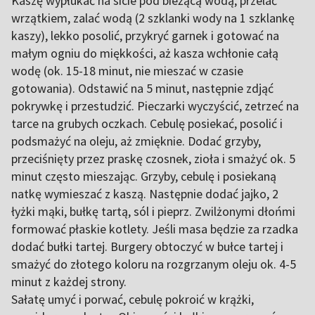
Kaszę wypłukać na sicie pod bieżącą wodą, przelać
wrzątkiem, zalać wodą (2 szklanki wody na 1 szklankę
kaszy), lekko posolić, przykryć garnek i gotować na
małym ogniu do miękkości, aż kasza wchłonie całą
wodę (ok. 15-18 minut, nie mieszać w czasie
gotowania). Odstawić na 5 minut, następnie zdjąć
pokrywkę i przestudzić. Pieczarki wyczyścić, zetrzeć na
tarce na grubych oczkach. Cebulę posiekać, posolić i
podsmażyć na oleju, aż zmięknie. Dodać grzyby,
przeciśnięty przez praskę czosnek, zioła i smażyć ok. 5
minut często mieszając. Grzyby, cebulę i posiekaną
natkę wymieszać z kaszą. Następnie dodać jajko, 2
łyżki mąki, bułkę tartą, sól i pieprz. Zwilżonymi dłońmi
formować płaskie kotlety. Jeśli masa będzie za rzadka
dodać bułki tartej. Burgery obtoczyć w bułce tartej i
smażyć do złotego koloru na rozgrzanym oleju ok. 4-5
minut z każdej strony.
Sałatę umyć i porwać, cebulę pokroić w krążki,