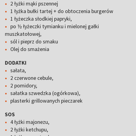
2 łyżki mąki pszennej
1 łyżka bułki tartej + do obtoczenia burgerów
1 łyżeczka słodkiej papryki,
po ½ łyżeczki tymianku i mielonej gałki
muszkatołowej,
sól i pieprz do smaku
Olej do smażenia
DODATKI
sałata,
2 czerwone cebule,
2 pomidory,
sałatka szwedzka (ogórkowa),
plasterki grillowanych pieczarek
SOS
4 łyżki majonezu,
2 łyżki ketchupu,