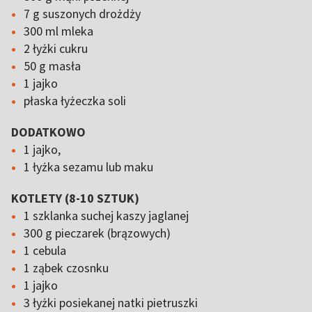
7 g suszonych drożdży
300 ml mleka
2 łyżki cukru
50 g masła
1 jajko
płaska łyżeczka soli
DODATKOWO
1 jajko,
1 łyżka sezamu lub maku
KOTLETY (8-10 SZTUK)
1 szklanka suchej kaszy jaglanej
300 g pieczarek (brązowych)
1 cebula
1 ząbek czosnku
1 jajko
3 łyżki posiekanej natki pietruszki