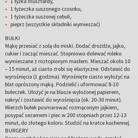
1 łyżka musztardy,
1 łyżeczka suszonego czosnku,
1 łyżeczka suszonej cebuli,
pieprz (wszystkie składniki wymieszać)
BUŁKI
Mąkę przesiać z solą do miski. Dodać drożdże, jajko,
cukier i zacząć mieszać. Stopniowo dolewać mleko
wymieszane z roztopionym masłem. Mieszać około 10
– 15 minut, aż ciasto zrobi się elastyczne. Odstawić do
wyrośnięcia (1 godzina). Wyrośnięte ciasto wyłożyć na
blat oprószony mąką. Podzielić i uformować 8-10
bułeczek. Ułożyć je na blasze wyłożonej papierem,
nakryć i zostawić do wyrośnięcia (ok. 20-30 minut).
Wierzch bułek posmarować rozmąconym jajkiem,
posypać sezamem i piec w 200 stopniach przez 12-13
minut, do złotego koloru. Studzić na kratce kuchennej.
BURGERY