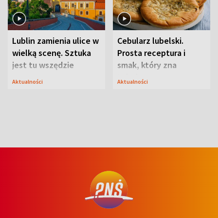
Lublin zamienia ulice w
Cebularz lubelski.
wielką scenę. Sztuka
Prosta receptura i
jest tu wszędzie
smak, który zna
Lubelszczyzna
Aktualności
Aktualności