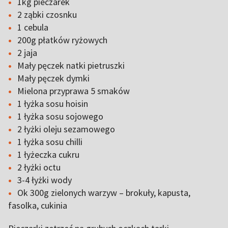
1kg pieczarek
2 ząbki czosnku
1 cebula
200g płatków ryżowych
2 jaja
Mały pęczek natki pietruszki
Mały pęczek dymki
Mielona przyprawa 5 smaków
1 łyżka sosu hoisin
1 łyżka sosu sojowego
2 łyżki oleju sezamowego
1 łyżka sosu chilli
1 łyżeczka cukru
2 łyżki octu
3-4 łyżki wody
Ok 300g zielonych warzyw – brokuły, kapusta,
fasolka, cukinia