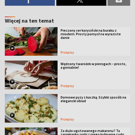
Więcej na ten temat
Pieczony ser koryciński na buraku z
miodem. Prosty pomysł na wyraziste
danie
Przepisy
Wędzony twarożek w pierogach – prosto,
a genialnie!
Przepisy
Domowe pyzy z kaczką. Szybki sposób na
elegancki obiad
Przepisy
Za dużo ugotowanego makaronu? Ta
zapiekanka zrobi z niego kulinarne cudo