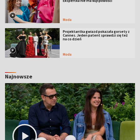
Ekspertka nie ma wątpliwości
Moda
Projektantka gwiazd pokazała gorsety z
Cannes. Jeden patent sprawdzi się też
na co dzień
Moda
Najnowsze