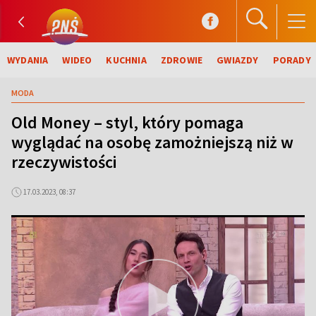
WYDANIA
WIDEO
KUCHNIA
ZDROWIE
GWIAZDY
PORADY
MODA
Old Money – styl, który pomaga
wyglądać na osobę zamożniejszą niż w
rzeczywistości
17.03.2023, 08:37