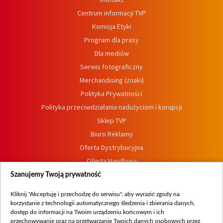
Centrum informacji TVP
Komisja Etyki
Program dla prasy
Dla mediów
Serwis fotograficzny
Merchandising (znaki)
Polityka Prywatności
Polityka przeciwdziałania nadużyciom i korupcji
Sklep TVP
Biuro Reklamy
Oferta Dystrybucyjna
Oferta Handlowa
Dostępność
Szanujemy Twoją prywatność
Moje zgody
Kliknij "Akceptuję i przechodzę do serwisu", aby wyrazić zgody na
Procedura zgłoszeń wewnętrznych
korzystanie z technologii automatycznego śledzenia i zbierania danych,
dostęp do informacji na Twoim urządzeniu końcowym i ich
przechowywanie oraz na przetwarzanie Twoich danych osobowych przez