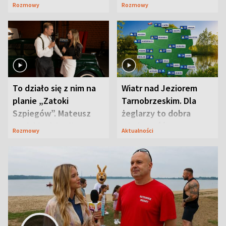
jest zaskakująco
szpiegów” od razu ich
Rozmowy
Rozmowy
prosta
zaskoczyła
To działo się z nim na
Wiatr nad Jeziorem
planie „Zatoki
Tarnobrzeskim. Dla
Szpiegów”. Mateusz
żeglarzy to dobra
Janicki odsłonił
wiadomość
Rozmowy
Aktualności
aktorski sekret