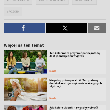
# JESSICA ZIÓLEK
#MATEUSZ GRZESIAK
#ZAMOŻNOŚĆ
#POZORY
Więcej na ten temat
Ten kolor może przyćmić pannę młodą.
Jest jednak jeden wyjątek
Moda
Nie pakuj połowy walizki. Ten plażowy
dodatek uratuje większość wakacyjnych
stylizacji
Moda
Jaki kolor sukienki na wesele wybrać?