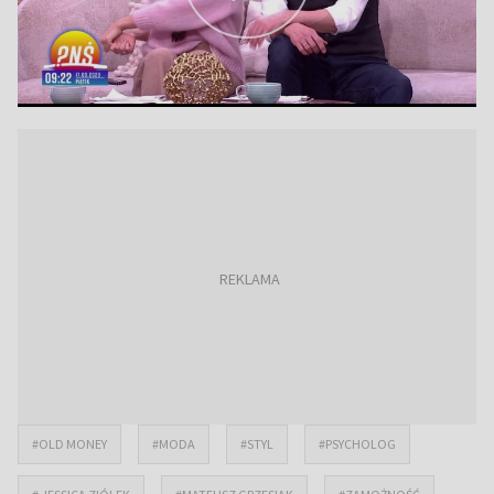
#OLD MONEY
#MODA
#STYL
#PSYCHOLOG