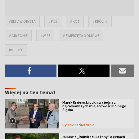
#BEHAWIORYSTA
# PIES
# KOT
# KRÓLIKI
# GRYZONIE
# WIĘŹ
# ŻWIERZĘTA DOMOWE
#MIŁOŚĆ
Więcej na ten temat
Marek Krajewski odkrywa jedną z
najciekawszych miejscowości Dolnego
Śląska
Pytanie na Śniadanie
Łukasz z „Rolnik szuka żony” o cenach