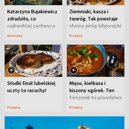
Katarzyna Bujakiewicz
Ziemniaki, kasza i
zdradziła, co
twaróg. Tak powstaje
najbardziej zachwyca
słynny piróg biłgorajski
ją w Lublinie
Rozmowy
Przepisy
Słodki finał lubelskiej
Mięso, kiełbasa i
uczty to racuchy!
kiszony ogórek. Ten
forszmak to prawdziwa
uczta
Przepisy
Przepisy