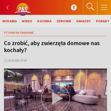
WYDANIA
WIDEO
KUCHNIA
ZDROWIE
GWIAZDY
PORADY
PYTANIE NA ŚNIADANIE
Co zrobić, aby zwierzęta domowe nas
kochały?
16.03.2023, 07:56