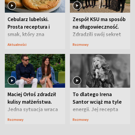
Cebularz lubelski.
Zespół KSU ma sposób
Prosta receptura i
na długowieczność.
smak, który zna
Zdradzili swój sekret
Lubelszczyzna
Aktualności
Rozmowy
Maciej Orłoś zdradził
To dlatego Irena
kulisy małżeństwa.
Santor wciąż ma tyle
Jedna sytuacja wraca
energii. Jej recepta
jak bumerang
jest zaskakująco
Rozmowy
Rozmowy
prosta