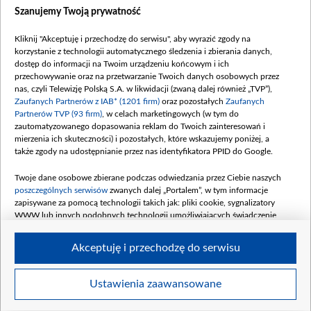
Dostępność
Szanujemy Twoją prywatność
Moje zgody
Kliknij "Akceptuję i przechodzę do serwisu", aby wyrazić zgody na
Procedura zgłoszeń wewnętrznych
korzystanie z technologii automatycznego śledzenia i zbierania danych,
dostęp do informacji na Twoim urządzeniu końcowym i ich
przechowywanie oraz na przetwarzanie Twoich danych osobowych przez
nas, czyli Telewizję Polską S.A. w likwidacji (zwaną dalej również „TVP”),
Zaufanych Partnerów z IAB* (1201 firm)
oraz pozostałych
Zaufanych
Partnerów TVP (93 firm)
, w celach marketingowych (w tym do
zautomatyzowanego dopasowania reklam do Twoich zainteresowań i
mierzenia ich skuteczności) i pozostałych, które wskazujemy poniżej, a
także zgody na udostępnianie przez nas identyfikatora PPID do Google.
Twoje dane osobowe zbierane podczas odwiedzania przez Ciebie naszych
poszczególnych serwisów
zwanych dalej „Portalem”, w tym informacje
zapisywane za pomocą technologii takich jak: pliki cookie, sygnalizatory
WWW lub innych podobnych technologii umożliwiających świadczenie
dopasowanych i bezpiecznych usług, personalizację treści oraz reklam,
udostępnianie funkcji mediów społecznościowych oraz analizowanie ruchu
Akceptuję i przechodzę do serwisu
w Internecie.
Twoje dane osobowe zbierane podczas odwiedzania przez Ciebie
Ustawienia zaawansowane
poszczególnych serwisów
na Portalu, takie jak adresy IP, identyfikatory
© 2026 Telewizja Polska S. A. w likwidacji
Twoich urządzeń końcowych i identyfikatory plików cookie, informacje o