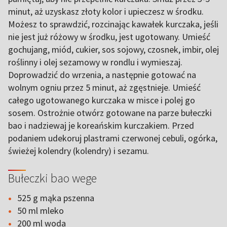
minut, aż uzyskasz złoty kolor i upieczesz w środku.
Możesz to sprawdzić, rozcinając kawałek kurczaka, jeśli
nie jest już różowy w środku, jest ugotowany. Umieść
gochujang, miód, cukier, sos sojowy, czosnek, imbir, olej
roślinny i olej sezamowy w rondlu i wymieszaj.
Doprowadzić do wrzenia, a następnie gotować na
wolnym ogniu przez 5 minut, aż zgęstnieje. Umieść
całego ugotowanego kurczaka w misce i polej go
sosem. Ostrożnie otwórz gotowane na parze bułeczki
bao i nadziewaj je koreańskim kurczakiem. Przed
podaniem udekoruj plastrami czerwonej cebuli, ogórka,
świeżej kolendry (kolendry) i sezamu.
Bułeczki bao wege
525 g mąka pszenna
50 ml mleko
200 ml woda