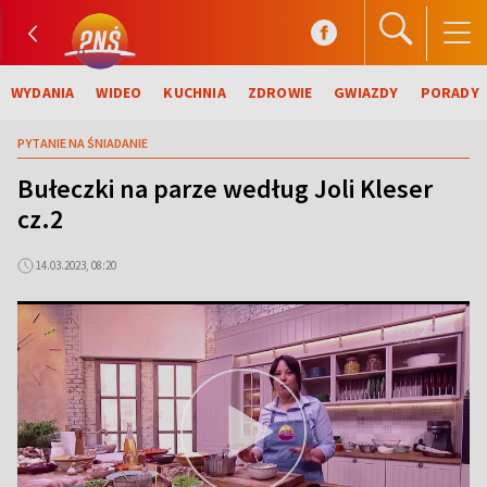
WYDANIA
WIDEO
KUCHNIA
ZDROWIE
GWIAZDY
PORADY
PYTANIE NA ŚNIADANIE
Bułeczki na parze według Joli Kleser
cz.2
14.03.2023, 08:20