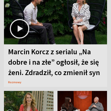
Marcin Korcz z serialu „Na
dobre i na złe” ogłosił, że się
żeni. Zdradził, co zmienił syn
Rozmowy