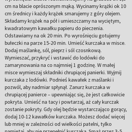
cm na blacie oprószonym mąką. Wycinamy krążki ok 10
cm średnicy i każdy krążek smarujemy z góry olejem.
Składamy krążek na pół i umieszczamy na wyciętym,
kwadratowym kawałku papieru do pieczenia.
Odstawiamy na ok 20 min. Po wyrośnięciu gotujemy
bułeczki na parze 15-20 min. Umieść kurczaka w misce.
Dodaj maślankę, sól, pieprz i sól czosnkową.
Wymieszać, przykryć i wstawić do lodówki do
zamarynowania na co najmniej 1 godzinę. W małej
misce wymieszaj składniki chrupiącej panierki. Wyjmij
kurczaka z lodówki. Podnieś kawałek z maślanki i
pozwól, aby nadmiar spłynął. Zanurz kurczaka w
chrupiącej panierce – upewniając się, że jest całkowicie
pokryta. Umieść na tacy i powtarzaj, aż cały kurczak
zostanie pokryty. Gdy olej będzie wystarczająco gorący,
dodaj 10-12 kawałków kurczaka. Możesz dodać więcej
lub mniej w zależności od wielkości patelni, tylko
pamiętaj, aby nie przepełnić kurczaka. Smaż przez 3-5