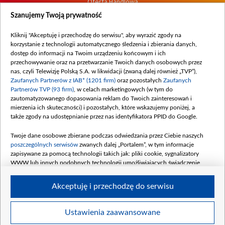
Oferta Handlowa
Dostępność
Szanujemy Twoją prywatność
Moje zgody
Kliknij "Akceptuję i przechodzę do serwisu", aby wyrazić zgody na
Procedura zgłoszeń wewnętrznych
korzystanie z technologii automatycznego śledzenia i zbierania danych,
dostęp do informacji na Twoim urządzeniu końcowym i ich
przechowywanie oraz na przetwarzanie Twoich danych osobowych przez
nas, czyli Telewizję Polską S.A. w likwidacji (zwaną dalej również „TVP”),
Zaufanych Partnerów z IAB* (1201 firm)
oraz pozostałych
Zaufanych
Partnerów TVP (93 firm)
, w celach marketingowych (w tym do
zautomatyzowanego dopasowania reklam do Twoich zainteresowań i
mierzenia ich skuteczności) i pozostałych, które wskazujemy poniżej, a
także zgody na udostępnianie przez nas identyfikatora PPID do Google.
Twoje dane osobowe zbierane podczas odwiedzania przez Ciebie naszych
poszczególnych serwisów
zwanych dalej „Portalem”, w tym informacje
zapisywane za pomocą technologii takich jak: pliki cookie, sygnalizatory
WWW lub innych podobnych technologii umożliwiających świadczenie
dopasowanych i bezpiecznych usług, personalizację treści oraz reklam,
udostępnianie funkcji mediów społecznościowych oraz analizowanie ruchu
Akceptuję i przechodzę do serwisu
w Internecie.
Twoje dane osobowe zbierane podczas odwiedzania przez Ciebie
Ustawienia zaawansowane
poszczególnych serwisów
na Portalu, takie jak adresy IP, identyfikatory