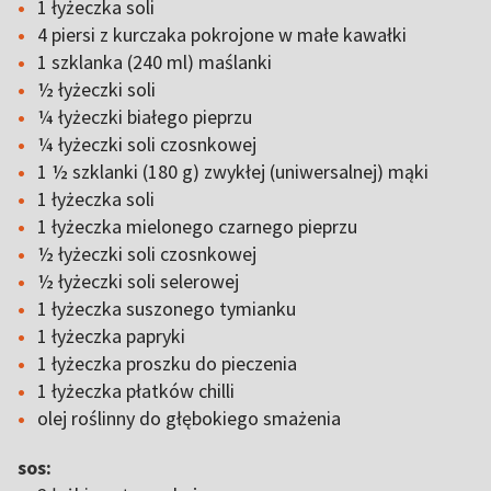
1 łyżeczka soli
4 piersi z kurczaka pokrojone w małe kawałki
1 szklanka (240 ml) maślanki
½ łyżeczki soli
¼ łyżeczki białego pieprzu
¼ łyżeczki soli czosnkowej
1 ½ szklanki (180 g) zwykłej (uniwersalnej) mąki
1 łyżeczka soli
1 łyżeczka mielonego czarnego pieprzu
½ łyżeczki soli czosnkowej
½ łyżeczki soli selerowej
1 łyżeczka suszonego tymianku
1 łyżeczka papryki
1 łyżeczka proszku do pieczenia
1 łyżeczka płatków chilli
olej roślinny do głębokiego smażenia
sos: