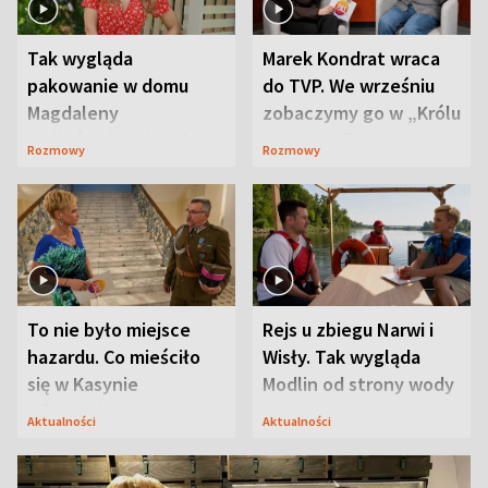
Tak wygląda
Marek Kondrat wraca
pakowanie w domu
do TVP. We wrześniu
Magdaleny
zobaczymy go w „Królu
Waligórskiej-Lisieckiej.
Maciusiu I”
Rozmowy
Rozmowy
Mąż nie odpuszcza
To nie było miejsce
Rejs u zbiegu Narwi i
hazardu. Co mieściło
Wisły. Tak wygląda
się w Kasynie
Modlin od strony wody
Oficerskim?
Aktualności
Aktualności