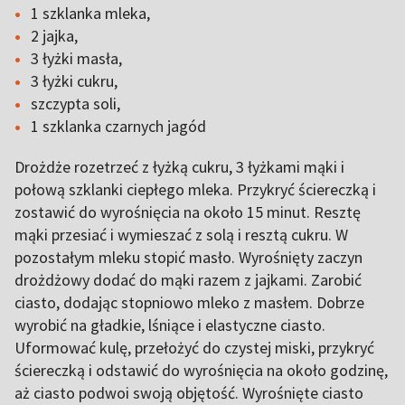
1 szklanka mleka,
2 jajka,
3 łyżki masła,
3 łyżki cukru,
szczypta soli,
1 szklanka czarnych jagód
Drożdże rozetrzeć z łyżką cukru, 3 łyżkami mąki i
połową szklanki ciepłego mleka. Przykryć ściereczką i
zostawić do wyrośnięcia na około 15 minut. Resztę
mąki przesiać i wymieszać z solą i resztą cukru. W
pozostałym mleku stopić masło. Wyrośnięty zaczyn
drożdżowy dodać do mąki razem z jajkami. Zarobić
ciasto, dodając stopniowo mleko z masłem. Dobrze
wyrobić na gładkie, lśniące i elastyczne ciasto.
Uformować kulę, przełożyć do czystej miski, przykryć
ściereczką i odstawić do wyrośnięcia na około godzinę,
aż ciasto podwoi swoją objętość. Wyrośnięte ciasto