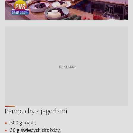
Pampuchy z jagodami
500 g mąki,
30 g świeżych drożdży,