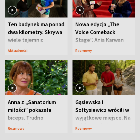
Ten budynek ma ponad
Nowa edycja „The
dwa kilometry. Skrywa
Voice Comeback
wiele tajemnic
Stage”. Ania Karwan
zapowiada
Aktualności
Rozmowy
niespodzianki
Anna z „Sanatorium
Gąsiewska i
miłości” pokazała
Sołtysiewicz wrócili w
biceps. Trudno
wyjątkowe miejsce. Na
uwierzyć, co przeszła
szlaku czekał
Rozmowy
Rozmowy
wcześniej
niedźwiedź