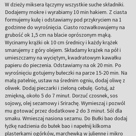
W dzieży miksera łączymy wszystkie suche składniki.
Dodajemy mokre i wyrabiamy 10 min hakiem. Z ciasta
formujemy kulę i odstawiamy pod przykryciem na 1
godzinne do wyrośnięcia. Ciasto rozwałkowujemy na
grubość ok 1,5 cm na blacie oprószonym mąką.
Wycinamy krążki ok 10 cm średnicy i każdy krążek
smarujemy z góry olejem. Składamy krążek na pół i
umieszczamy na wyciętym, kwadratowym kawałku
papieru do pieczenia. Odstawiamy na ok 20 min. Po
wyrośnięciu gotujemy bułeczki na parze 15-20 min. Na
małą patelnię, ustaw na średnim ogniu, dodaj oliwę z
oliwek. Dodaj pieczarki i zieloną cebulę. Gotuj, aż
zmiękną, około 5 do 7 minut. Dorzuć czosnek, sos
sojowy, olej sezamowy i Srirachę. Wymieszaj i pozwól
mu gotować przez dodatkowe 2 do 3 minut. Sól dla
smaku. Wmieszaj nasiona sezamu. Do Bułki bao dodaj
łyżkę nadzienia do bułek bao i napełnij kilkoma
plasterkami ogórków, marchewką w julienne i mikro