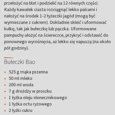
przełożyć na blat i podzielić na 12 równych części.
Każdy kawałek ciasta rozciągnąć lekko palcami i
nałożyć na środek 1-2 łyżeczki jagód (mogą być
wymieszane z cukrem). Dokładnie skleić i uformować
kulkę, tak jak bułeczkę lub pączka. Uformowane
pampuchy ułożyć na ściereczce, przykryć i odstawić do
ponownego wyrośnięcia, aż lekko się napuszą (na około
pół godziny).
Bułeczki Bao
525 g mąka pszenna
50 ml mleko
200 ml woda
7 g drożdży w proszku
1 łyżka oleju słonecznikowego
1 łyżka octu ryżowego
2 łyżki cukru