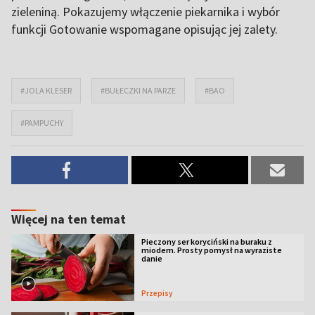
zieleniną. Pokazujemy włączenie piekarnika i wybór
funkcji Gotowanie wspomagane opisując jej zalety.
#JOLA KLESER
#BUŁECZKI NA PARZE
#BAO
#PAMPUCHY
Więcej na ten temat
Pieczony ser koryciński na buraku z
miodem. Prosty pomysł na wyraziste
danie
Przepisy