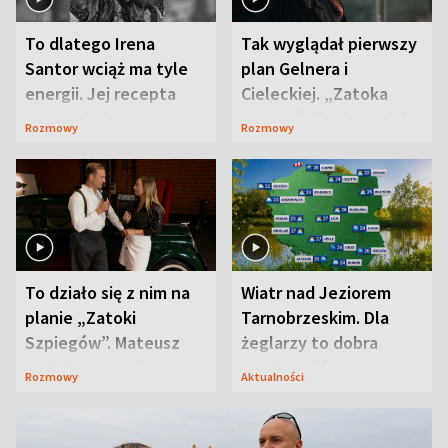
To dlatego Irena
Tak wyglądał pierwszy
Santor wciąż ma tyle
plan Gelnera i
energii. Jej recepta
Cieleckiej. „Zatoka
jest zaskakująco
szpiegów” od razu ich
Rozmowy
Rozmowy
prosta
zaskoczyła
To działo się z nim na
Wiatr nad Jeziorem
planie „Zatoki
Tarnobrzeskim. Dla
Szpiegów”. Mateusz
żeglarzy to dobra
Janicki odsłonił
wiadomość
Rozmowy
Aktualności
aktorski sekret