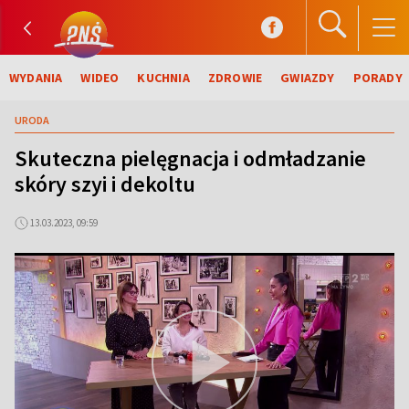
WYDANIA
WIDEO
KUCHNIA
ZDROWIE
GWIAZDY
PORADY
URODA
Skuteczna pielęgnacja i odmładzanie
skóry szyi i dekoltu
13.03.2023, 09:59