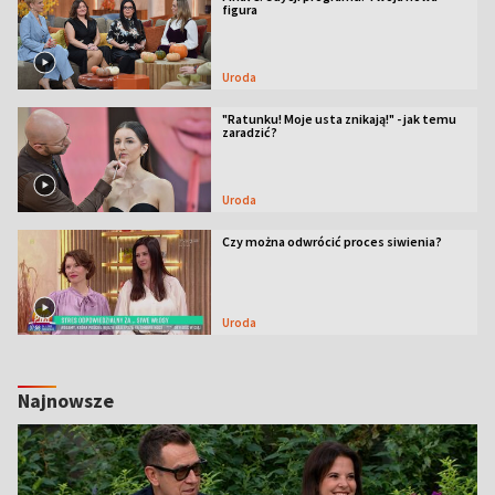
figura
Uroda
"Ratunku! Moje usta znikają!" - jak temu
zaradzić?
Uroda
Czy można odwrócić proces siwienia?
Uroda
Najnowsze