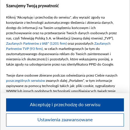
Dostępność
Szanujemy Twoją prywatność
Moje zgody
Kliknij "Akceptuję i przechodzę do serwisu", aby wyrazić zgody na
Procedura zgłoszeń wewnętrznych
korzystanie z technologii automatycznego śledzenia i zbierania danych,
dostęp do informacji na Twoim urządzeniu końcowym i ich
przechowywanie oraz na przetwarzanie Twoich danych osobowych przez
nas, czyli Telewizję Polską S.A. w likwidacji (zwaną dalej również „TVP”),
Zaufanych Partnerów z IAB* (1201 firm)
oraz pozostałych
Zaufanych
Partnerów TVP (93 firm)
, w celach marketingowych (w tym do
zautomatyzowanego dopasowania reklam do Twoich zainteresowań i
mierzenia ich skuteczności) i pozostałych, które wskazujemy poniżej, a
także zgody na udostępnianie przez nas identyfikatora PPID do Google.
Twoje dane osobowe zbierane podczas odwiedzania przez Ciebie naszych
poszczególnych serwisów
zwanych dalej „Portalem”, w tym informacje
zapisywane za pomocą technologii takich jak: pliki cookie, sygnalizatory
WWW lub innych podobnych technologii umożliwiających świadczenie
dopasowanych i bezpiecznych usług, personalizację treści oraz reklam,
udostępnianie funkcji mediów społecznościowych oraz analizowanie ruchu
Akceptuję i przechodzę do serwisu
w Internecie.
Twoje dane osobowe zbierane podczas odwiedzania przez Ciebie
Ustawienia zaawansowane
poszczególnych serwisów
na Portalu, takie jak adresy IP, identyfikatory
© 2026 Telewizja Polska S. A. w likwidacji
Twoich urządzeń końcowych i identyfikatory plików cookie, informacje o