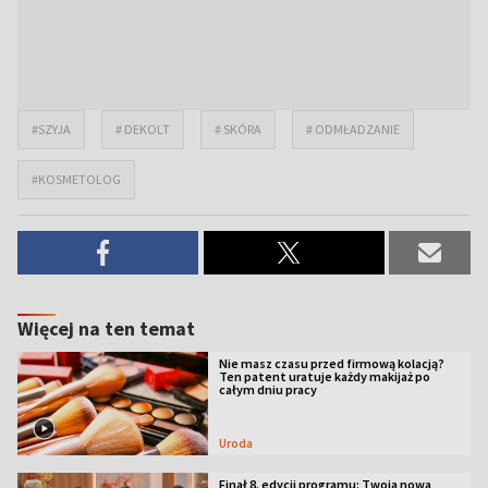
#SZYJA
# DEKOLT
# SKÓRA
# ODMŁADZANIE
#KOSMETOLOG
Więcej na ten temat
Nie masz czasu przed firmową kolacją?
Ten patent uratuje każdy makijaż po
całym dniu pracy
Uroda
Finał 8. edycji programu: Twoja nowa