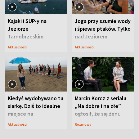
Kajaki i SUP-y na
Joga przy szumie wody
Jeziorze
i śpiewie ptaków. Tylko
Tarnobrzeskim.
nad Jeziorem
Przyrodnicy zwracają
Tarnobrzeskim
Aktualności
Aktualności
uwagę na coś jeszcze
Kiedyś wydobywano tu
Marcin Korcz z serialu
siarkę. Dziś to idealne
„Na dobre i na złe”
miejsce na
ogłosił, że się żeni.
wypoczynek
Zdradził, co zmienił
Aktualności
Rozmowy
syn