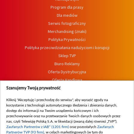
Program dla prasy
Dla mediów
Serwis fotograficzny
Merchandising (znaki)
Polityka Prywatności
Polityka przeciwdziałania nadużyciom i korupcji
Sklep TVP
Biuro Reklamy
Oferta Dystrybucyjna
Oferta Handlowa
Dostępność
Szanujemy Twoją prywatność
Moje zgody
Kliknij "Akceptuję i przechodzę do serwisu", aby wyrazić zgody na
Procedura zgłoszeń wewnętrznych
korzystanie z technologii automatycznego śledzenia i zbierania danych,
dostęp do informacji na Twoim urządzeniu końcowym i ich
przechowywanie oraz na przetwarzanie Twoich danych osobowych przez
nas, czyli Telewizję Polską S.A. w likwidacji (zwaną dalej również „TVP”),
Zaufanych Partnerów z IAB* (1201 firm)
oraz pozostałych
Zaufanych
Partnerów TVP (93 firm)
, w celach marketingowych (w tym do