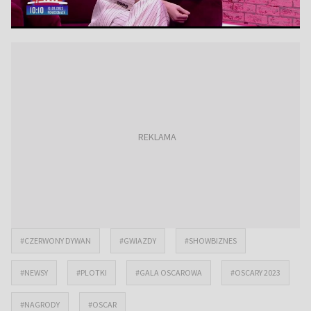
#CZERWONY DYWAN
#GWIAZDY
#SHOWBIZNES
#NEWSY
#PLOTKI
#GALA OSCAROWA
#OSCARY 2023
#NAGRODY
#OSCAR