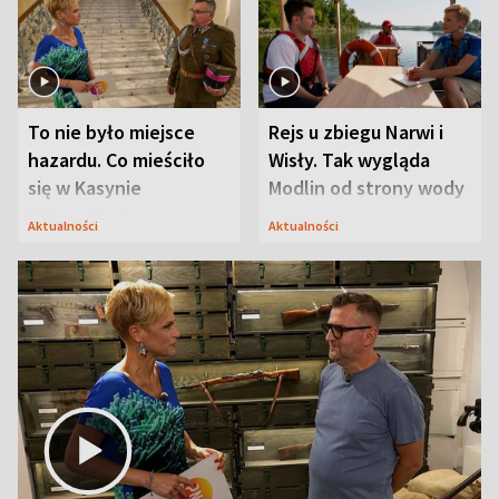
To nie było miejsce
Rejs u zbiegu Narwi i
hazardu. Co mieściło
Wisły. Tak wygląda
się w Kasynie
Modlin od strony wody
Oficerskim?
Aktualności
Aktualności