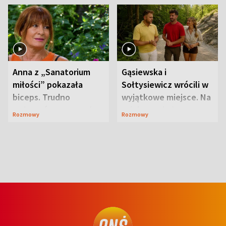
Anna z „Sanatorium
Gąsiewska i
miłości” pokazała
Sołtysiewicz wrócili w
biceps. Trudno
wyjątkowe miejsce. Na
uwierzyć, co przeszła
szlaku czekał
Rozmowy
Rozmowy
wcześniej
niedźwiedź