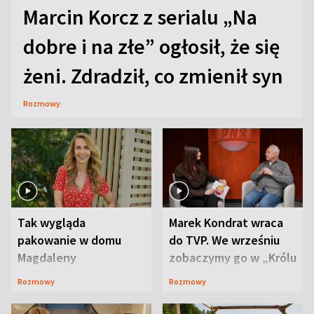
Marcin Korcz z serialu „Na
dobre i na złe” ogłosił, że się
żeni. Zdradził, co zmienił syn
Rozmowy
Tak wygląda
Marek Kondrat wraca
pakowanie w domu
do TVP. We wrześniu
Magdaleny
zobaczymy go w „Królu
Waligórskiej-Lisieckiej.
Maciusiu I”
Rozmowy
Rozmowy
Mąż nie odpuszcza