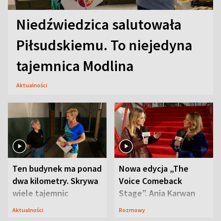
Niedźwiedzica salutowała
Piłsudskiemu. To niejedyna
tajemnica Modlina
Aktualności
Ten budynek ma ponad
Nowa edycja „The
dwa kilometry. Skrywa
Voice Comeback
wiele tajemnic
Stage”. Ania Karwan
zapowiada
Aktualności
Rozmowy
niespodzianki