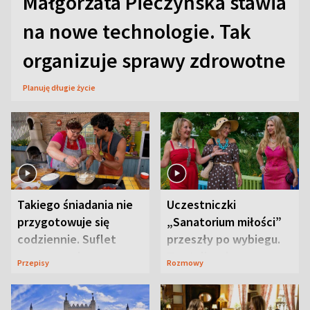
Małgorzata Pieczyńska stawia
na nowe technologie. Tak
organizuje sprawy zdrowotne
Planuję długie życie
Takiego śniadania nie
Uczestniczki
przygotowuje się
„Sanatorium miłości”
codziennie. Suflet
przeszły po wybiegu.
serowy zachwyca
Te stylizacje
Przepisy
Rozmowy
smakiem
przyciągały wzrok