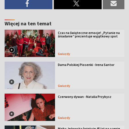
Więcej na ten temat
Czas na świąteczne emocje! „Pytanie na
śniadanie” prezentuje wyjątkowy spot
Gwiazdy
Dama Polskiej Piosenki - Irena Santor
Gwiazdy
Czerwony dywan - Natalia Przybysz
Gwiazdy
Majka Jeżowska świętuje 45 lat na scenie