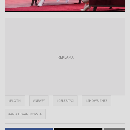
#PLOTKI
#NEWSY
#CELEBRYCI
#SHOWBIZNES
#ANIA LEWANDOWSKA