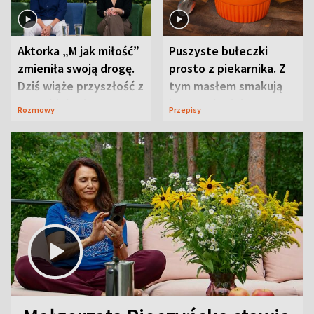
Aktorka „M jak miłość”
Puszyste bułeczki
zmieniła swoją drogę.
prosto z piekarnika. Z
Dziś wiąże przyszłość z
tym masłem smakują
neurobiologią
jeszcze lepiej
Rozmowy
Przepisy