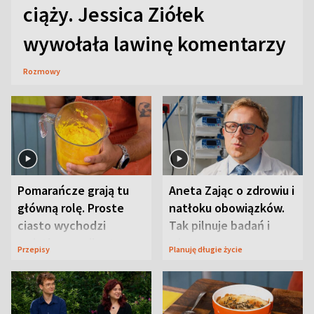
ciąży. Jessica Ziółek
wywołała lawinę komentarzy
Rozmowy
Pomarańcze grają tu
Aneta Zając o zdrowiu i
główną rolę. Proste
natłoku obowiązków.
ciasto wychodzi
Tak pilnuje badań i
wyjątkowo wilgotne
wizyt
Przepisy
Planuję długie życie