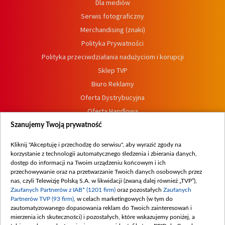
Dla mediów
Serwis fotograficzny
Merchandising (znaki)
Polityka Prywatności
Polityka przeciwdziałania nadużyciom i korupcji
Sklep TVP
Biuro Reklamy
Oferta Dystrybucyjna
Oferta Handlowa
Dostępność
Szanujemy Twoją prywatność
Moje zgody
Kliknij "Akceptuję i przechodzę do serwisu", aby wyrazić zgody na
Procedura zgłoszeń wewnętrznych
korzystanie z technologii automatycznego śledzenia i zbierania danych,
dostęp do informacji na Twoim urządzeniu końcowym i ich
przechowywanie oraz na przetwarzanie Twoich danych osobowych przez
nas, czyli Telewizję Polską S.A. w likwidacji (zwaną dalej również „TVP”),
Zaufanych Partnerów z IAB* (1201 firm)
oraz pozostałych
Zaufanych
Partnerów TVP (93 firm)
, w celach marketingowych (w tym do
zautomatyzowanego dopasowania reklam do Twoich zainteresowań i
mierzenia ich skuteczności) i pozostałych, które wskazujemy poniżej, a