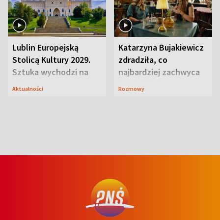
Lublin Europejską
Katarzyna Bujakiewicz
Stolicą Kultury 2029.
zdradziła, co
Sztuka wychodzi na
najbardziej zachwyca
ulice
ją w Lublinie
Aktualności
Rozmowy