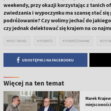
weekendy, przy okazji korzystając z tanich ofe
zwiedzania i wypoczynku ma szansę stać się 
podróżowanie? Czy wolimy jechać do jakiego
czy jednak delektować się krajem na co naj
#FAST TRAVEL
# PODRÓŻ
# PODRÓŻOWANIE
#CITY 
UDOSTĘPNIJ NA FACEBOOKU
Więcej na ten temat
Marek Krajew
miejscowości