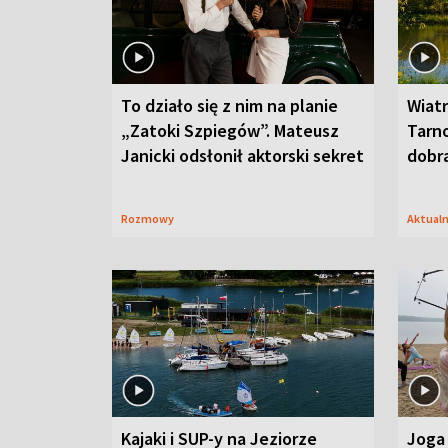
To działo się z nim na planie
Wiat
„Zatoki Szpiegów”. Mateusz
Tarno
Janicki odsłonił aktorski sekret
dobr
Rozmowy
Aktual
Kajaki i SUP-y na Jeziorze
Joga 