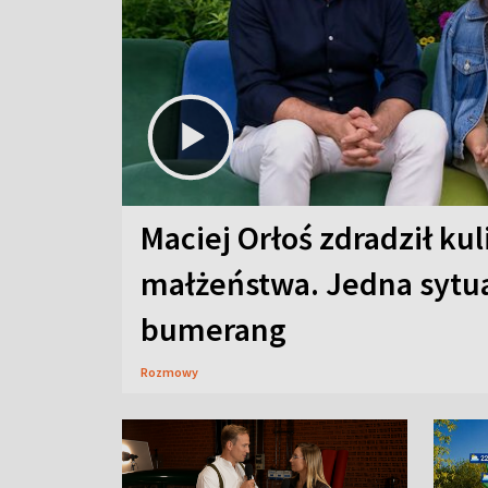
Maciej Orłoś zdradził kul
małżeństwa. Jedna sytua
bumerang
Rozmowy