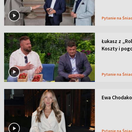
Pytanie na Śnia
Łukasz z „Ro
Koszty i pog
Pytanie na Śnia
Ewa Chodakow
Pytanie na Śnia