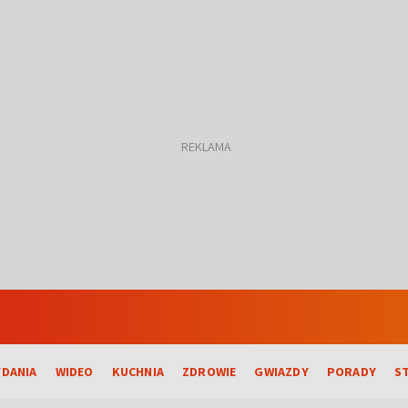
DANIA
WIDEO
KUCHNIA
ZDROWIE
GWIAZDY
PORADY
S