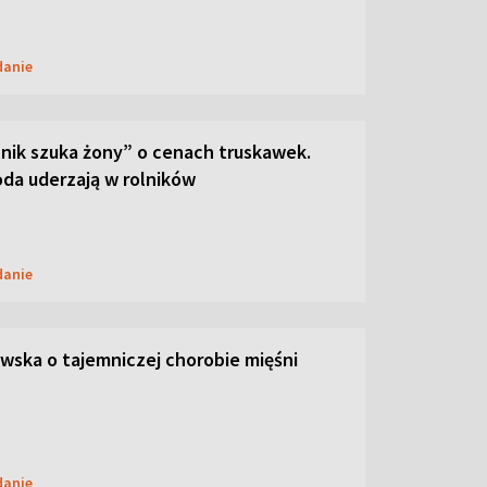
danie
lnik szuka żony” o cenach truskawek.
oda uderzają w rolników
danie
ska o tajemniczej chorobie mięśni
danie