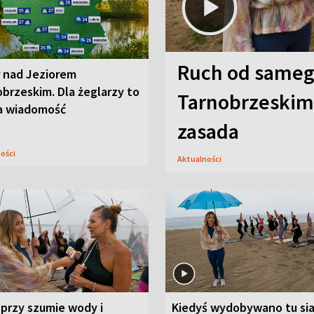
Ruch od sameg
r nad Jeziorem
brzeskim. Dla żeglarzy to
Tarnobrzeskim,
a wiadomość
zasada
ności
Aktualności
przy szumie wody i
Kiedyś wydobywano tu sia