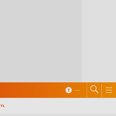
...
TYL