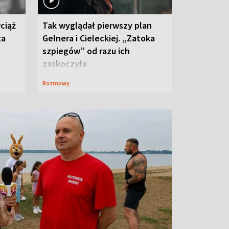
ciąż
Tak wyglądał pierwszy plan
ta
Gelnera i Cieleckiej. „Zatoka
szpiegów” od razu ich
zaskoczyła
Rozmowy