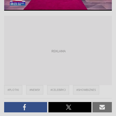
#PLOTKI
#NEWSY
#CELEBRYCI
#SHOWBIZNES