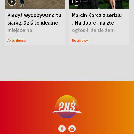
Kiedyś wydobywano tu
Marcin Korcz z serialu
siarkę. Dziś to idealne
„Na dobre i na złe”
miejsce na
ogłosił, że się żeni.
wypoczynek
Zdradził, co zmienił
Aktualności
Rozmowy
syn