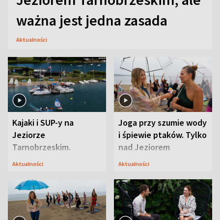
ważna jest jedna zasada
Aktualności
Kajaki i SUP-y na
Joga przy szumie wody
Jeziorze
i śpiewie ptaków. Tylko
Tarnobrzeskim.
nad Jeziorem
Przyrodnicy zwracają
Tarnobrzeskim
Aktualności
Aktualności
uwagę na coś jeszcze