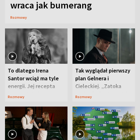
wraca jak bumerang
Rozmowy
To dlatego Irena
Tak wyglądał pierwszy
Santor wciąż ma tyle
plan Gelnera i
energii. Jej recepta
Cieleckiej. „Zatoka
jest zaskakująco
szpiegów” od razu ich
Rozmowy
Rozmowy
prosta
zaskoczyła