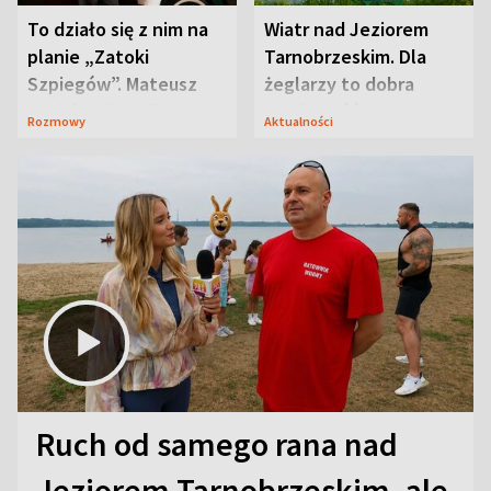
To działo się z nim na
Wiatr nad Jeziorem
planie „Zatoki
Tarnobrzeskim. Dla
Szpiegów”. Mateusz
żeglarzy to dobra
Janicki odsłonił
wiadomość
Rozmowy
Aktualności
aktorski sekret
Ruch od samego rana nad
Jeziorem Tarnobrzeskim, ale