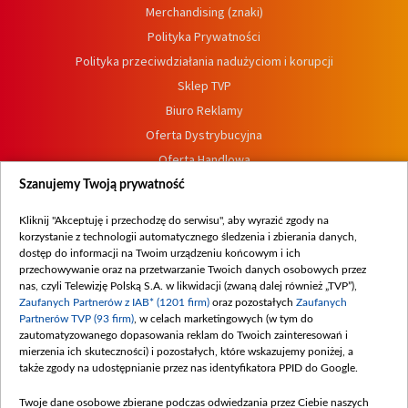
Merchandising (znaki)
Polityka Prywatności
Polityka przeciwdziałania nadużyciom i korupcji
Sklep TVP
Biuro Reklamy
Oferta Dystrybucyjna
Oferta Handlowa
Dostępność
Szanujemy Twoją prywatność
Moje zgody
Kliknij "Akceptuję i przechodzę do serwisu", aby wyrazić zgody na
Procedura zgłoszeń wewnętrznych
korzystanie z technologii automatycznego śledzenia i zbierania danych,
dostęp do informacji na Twoim urządzeniu końcowym i ich
przechowywanie oraz na przetwarzanie Twoich danych osobowych przez
nas, czyli Telewizję Polską S.A. w likwidacji (zwaną dalej również „TVP”),
Zaufanych Partnerów z IAB* (1201 firm)
oraz pozostałych
Zaufanych
Partnerów TVP (93 firm)
, w celach marketingowych (w tym do
zautomatyzowanego dopasowania reklam do Twoich zainteresowań i
mierzenia ich skuteczności) i pozostałych, które wskazujemy poniżej, a
także zgody na udostępnianie przez nas identyfikatora PPID do Google.
Twoje dane osobowe zbierane podczas odwiedzania przez Ciebie naszych