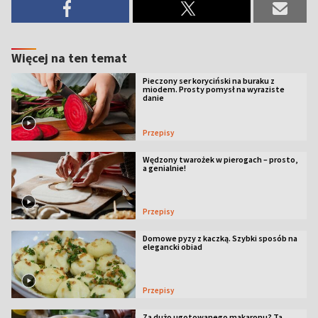
Więcej na ten temat
Pieczony ser koryciński na buraku z
miodem. Prosty pomysł na wyraziste
danie
Przepisy
Wędzony twarożek w pierogach – prosto,
a genialnie!
Przepisy
Domowe pyzy z kaczką. Szybki sposób na
elegancki obiad
Przepisy
Za dużo ugotowanego makaronu? Ta