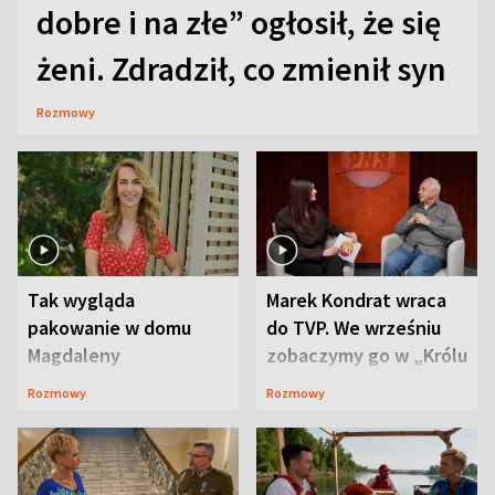
dobre i na złe” ogłosił, że się
żeni. Zdradził, co zmienił syn
Rozmowy
Tak wygląda
Marek Kondrat wraca
pakowanie w domu
do TVP. We wrześniu
Magdaleny
zobaczymy go w „Królu
Waligórskiej-Lisieckiej.
Maciusiu I”
Rozmowy
Rozmowy
Mąż nie odpuszcza