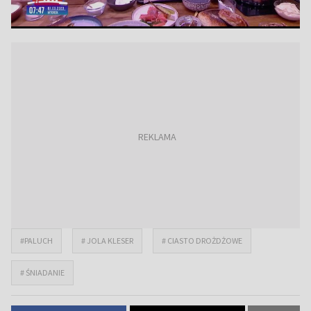
#PALUCH
# JOLA KLESER
# CIASTO DROŻDŻOWE
# ŚNIADANIE