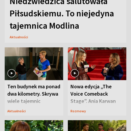
Niedźwiedzica salutowała
Piłsudskiemu. To niejedyna
tajemnica Modlina
Aktualności
Ten budynek ma ponad
Nowa edycja „The
dwa kilometry. Skrywa
Voice Comeback
wiele tajemnic
Stage”. Ania Karwan
zapowiada
Aktualności
Rozmowy
niespodzianki