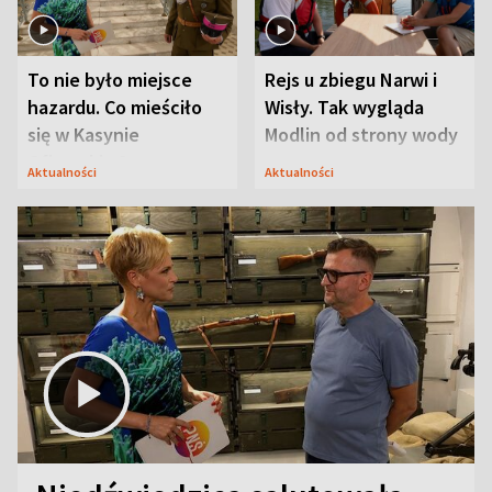
To nie było miejsce
Rejs u zbiegu Narwi i
hazardu. Co mieściło
Wisły. Tak wygląda
się w Kasynie
Modlin od strony wody
Oficerskim?
Aktualności
Aktualności