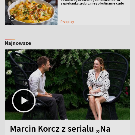
zapiekanka zrobi z niego kulinarne cudo
Przepisy
Najnowsze
Marcin Korcz z serialu „Na