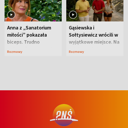
Anna z „Sanatorium
Gąsiewska i
miłości” pokazała
Sołtysiewicz wrócili w
biceps. Trudno
wyjątkowe miejsce. Na
uwierzyć, co przeszła
szlaku czekał
Rozmowy
Rozmowy
wcześniej
niedźwiedź