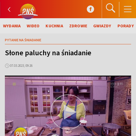
WYDANIA
WIDEO
KUCHNIA
ZDROWIE
GWIAZDY
PORADY
PYTANIE NA ŚNIADANIE
Słone paluchy na śniadanie
07.03.2023, 09:26