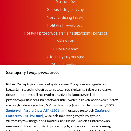
Dla mediów
Serwis fotograficzny
Merchandising (znaki)
Polityka Prywatności
Polityka przeciwdziałania nadużyciom i korupcji
Sklep TVP
Biuro Reklamy
Oferta Dystrybucyjna
Oferta Handlowa
Dostępność
Szanujemy Twoją prywatność
Moje zgody
Kliknij "Akceptuję i przechodzę do serwisu", aby wyrazić zgody na
Procedura zgłoszeń wewnętrznych
korzystanie z technologii automatycznego śledzenia i zbierania danych,
dostęp do informacji na Twoim urządzeniu końcowym i ich
przechowywanie oraz na przetwarzanie Twoich danych osobowych przez
nas, czyli Telewizję Polską S.A. w likwidacji (zwaną dalej również „TVP”),
Zaufanych Partnerów z IAB* (1201 firm)
oraz pozostałych
Zaufanych
Partnerów TVP (93 firm)
, w celach marketingowych (w tym do
zautomatyzowanego dopasowania reklam do Twoich zainteresowań i
mierzenia ich skuteczności) i pozostałych, które wskazujemy poniżej, a