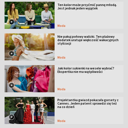
Ten kolor może przyćmić pannę młodą.
Jest jednak jeden wyjątek
Moda
Nie pakuj połowy walizki. Ten plażowy
dodatek uratuje większość wakacyjnych
stylizacji
Moda
Jaki kolor sukienki na wesele wybrać?
Ekspertka nie ma wątpliwości
Moda
Projektantka gwiazd pokazała gorsety z
Cannes. Jeden patent sprawdzi się też
na co dzień
Moda