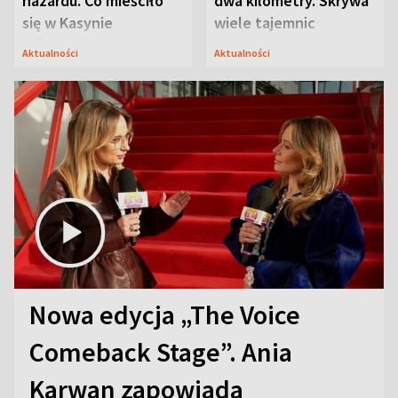
hazardu. Co mieściło
dwa kilometry. Skrywa
się w Kasynie
wiele tajemnic
Oficerskim?
Aktualności
Aktualności
Nowa edycja „The Voice
Comeback Stage”. Ania
Karwan zapowiada