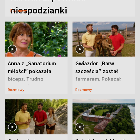
niespodzianki
Rozmowy
Anna z „Sanatorium
Gwiazdor „Barw
miłości” pokazała
szczęścia” został
biceps. Trudno
farmerem. Pokazał
uwierzyć, co przeszła
swoje niezwykłe
Rozmowy
Rozmowy
wcześniej
ranczo