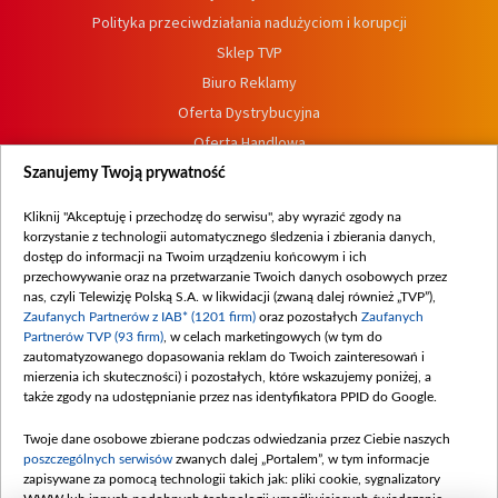
Polityka przeciwdziałania nadużyciom i korupcji
Sklep TVP
Biuro Reklamy
Oferta Dystrybucyjna
Oferta Handlowa
Dostępność
Szanujemy Twoją prywatność
Moje zgody
Kliknij "Akceptuję i przechodzę do serwisu", aby wyrazić zgody na
Procedura zgłoszeń wewnętrznych
korzystanie z technologii automatycznego śledzenia i zbierania danych,
dostęp do informacji na Twoim urządzeniu końcowym i ich
przechowywanie oraz na przetwarzanie Twoich danych osobowych przez
nas, czyli Telewizję Polską S.A. w likwidacji (zwaną dalej również „TVP”),
Zaufanych Partnerów z IAB* (1201 firm)
oraz pozostałych
Zaufanych
Partnerów TVP (93 firm)
, w celach marketingowych (w tym do
zautomatyzowanego dopasowania reklam do Twoich zainteresowań i
mierzenia ich skuteczności) i pozostałych, które wskazujemy poniżej, a
także zgody na udostępnianie przez nas identyfikatora PPID do Google.
Twoje dane osobowe zbierane podczas odwiedzania przez Ciebie naszych
poszczególnych serwisów
zwanych dalej „Portalem”, w tym informacje
zapisywane za pomocą technologii takich jak: pliki cookie, sygnalizatory