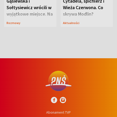
Gąsiewska i
Cytadela, spichlerz i
Sołtysiewicz wrócili w
Wieża Czerwona. Co
wyjątkowe miejsce. Na
skrywa Modlin?
szlaku czekał
Rozmowy
Aktualności
niedźwiedź
Abonament TVP