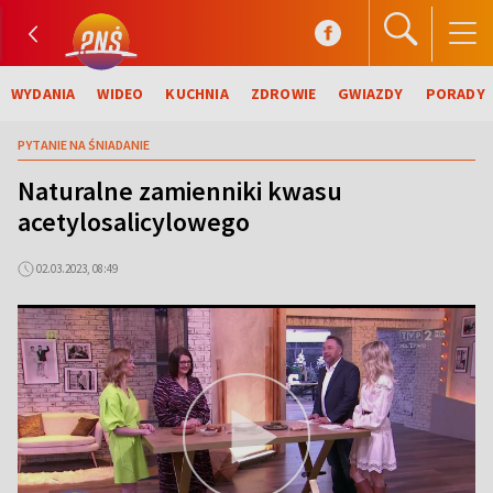
WYDANIA
WIDEO
KUCHNIA
ZDROWIE
GWIAZDY
PORADY
PYTANIE NA ŚNIADANIE
Naturalne zamienniki kwasu
acetylosalicylowego
02.03.2023, 08:49