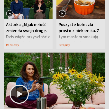
Aktorka „M jak miłość”
Puszyste bułeczki
zmieniła swoją drogę.
prosto z piekarnika. Z
Dziś wiąże przyszłość z
tym masłem smakują
neurobiologią
jeszcze lepiej
Rozmowy
Przepisy