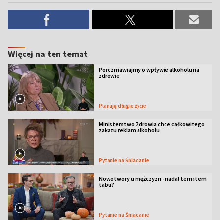
Więcej na ten temat
Porozmawiajmy o wpływie alkoholu na
zdrowie
Planuję długie życie
Ministerstwo Zdrowia chce całkowitego
zakazu reklam alkoholu
Pytanie na Śniadanie
Nowotwory u mężczyzn - nadal tematem
tabu?
Pytanie na Śniadanie