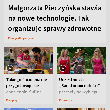
Małgorzata Pieczyńska stawia
na nowe technologie. Tak
organizuje sprawy zdrowotne
Planuję długie życie
Takiego śniadania nie
Uczestniczki
przygotowuje się
„Sanatorium miłości”
codziennie. Suflet
przeszły po wybiegu.
serowy zachwyca
Te stylizacje
Przepisy
Rozmowy
smakiem
przyciągały wzrok