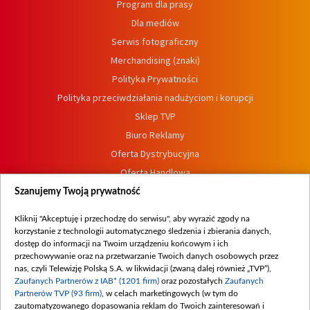
Program dla prasy
Dla mediów
Serwis fotograficzny
Merchandising (znaki)
Polityka Prywatności
Polityka przeciwdziałania nadużyciom i korupcji
Sklep TVP
Biuro Reklamy
Oferta Dystrybucyjna
Oferta Handlowa
Dostępność
Szanujemy Twoją prywatność
Moje zgody
Kliknij "Akceptuję i przechodzę do serwisu", aby wyrazić zgody na
Procedura zgłoszeń wewnętrznych
korzystanie z technologii automatycznego śledzenia i zbierania danych,
dostęp do informacji na Twoim urządzeniu końcowym i ich
przechowywanie oraz na przetwarzanie Twoich danych osobowych przez
nas, czyli Telewizję Polską S.A. w likwidacji (zwaną dalej również „TVP”),
Zaufanych Partnerów z IAB* (1201 firm)
oraz pozostałych
Zaufanych
Partnerów TVP (93 firm)
, w celach marketingowych (w tym do
zautomatyzowanego dopasowania reklam do Twoich zainteresowań i