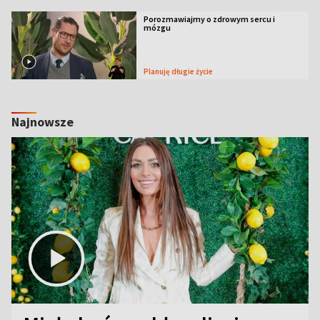
Porozmawiajmy o zdrowym sercu i
mózgu
Planuję długie życie
Najnowsze