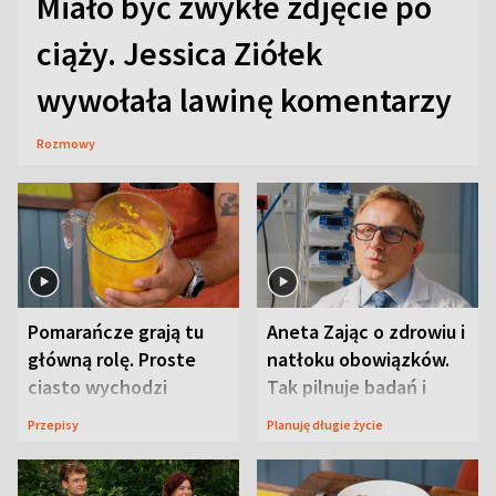
Miało być zwykłe zdjęcie po
ciąży. Jessica Ziółek
wywołała lawinę komentarzy
Rozmowy
Pomarańcze grają tu
Aneta Zając o zdrowiu i
główną rolę. Proste
natłoku obowiązków.
ciasto wychodzi
Tak pilnuje badań i
wyjątkowo wilgotne
wizyt
Przepisy
Planuję długie życie