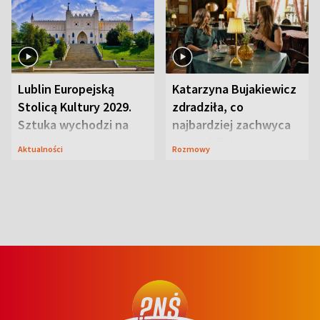
Lublin Europejską
Katarzyna Bujakiewicz
Stolicą Kultury 2029.
zdradziła, co
Sztuka wychodzi na
najbardziej zachwyca
ulice
ją w Lublinie
Aktualności
Rozmowy