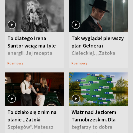
To dlatego Irena
Tak wyglądał pierwszy
Santor wciąż ma tyle
plan Gelnera i
energii. Jej recepta
Cieleckiej. „Zatoka
jest zaskakująco
szpiegów” od razu ich
Rozmowy
Rozmowy
prosta
zaskoczyła
To działo się z nim na
Wiatr nad Jeziorem
planie „Zatoki
Tarnobrzeskim. Dla
Szpiegów”. Mateusz
żeglarzy to dobra