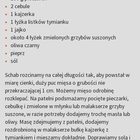
2 cebule
1 kajzerka
1 łyżka listków tymianku
1 jajko
około 4 łyżek zmielonych grzybów suszonych
oliwa czarny
pieprz
sól
Schab rozcinamy na całej długości tak, aby powstał w
miarę cienki, duży puc mięsa o grubości nie
przekraczającej 1 cm. Możemy mięso odrobinę
rozklepać. Na patelni podsmażamy pocięte pieczarki,
cebulkę i zmielone w młynku lub malakserze grzyby
suszone, w razie potrzeby dodajemy trochę masła lub
oliwy. Masę zdejmujemy z patelni, dodajemy
rozdrobnioną w malakserze bułkę kajzerkę z
tymiankiem i mieszamy dokładnie. Doprawiamy solą i