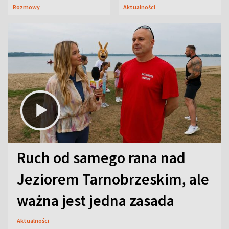
Janicki odsłonił
wiadomość
Rozmowy
Aktualności
aktorski sekret
Ruch od samego rana nad
Jeziorem Tarnobrzeskim, ale
ważna jest jedna zasada
Aktualności