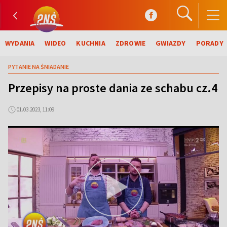
WYDANIA
WIDEO
KUCHNIA
ZDROWIE
GWIAZDY
PORADY
PYTANIE NA ŚNIADANIE
Przepisy na proste dania ze schabu cz.4
01.03.2023, 11:09