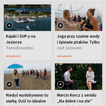
Kajaki i SUP-y na
Joga przy szumie wody
Jeziorze
i śpiewie ptaków. Tylko
Tarnobrzeskim.
nad Jeziorem
Przyrodnicy zwracają
Tarnobrzeskim
Aktualności
Aktualności
uwagę na coś jeszcze
Kiedyś wydobywano tu
Marcin Korcz z serialu
siarkę. Dziś to idealne
„Na dobre i na złe”