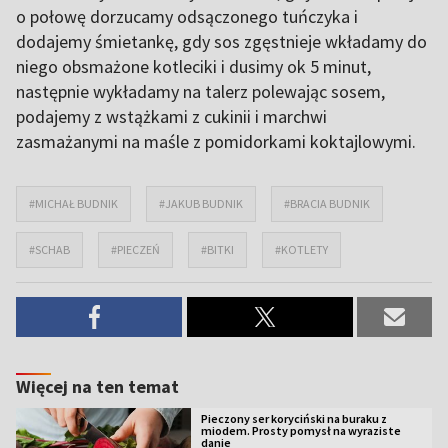
o połowę dorzucamy odsączonego tuńczyka i
dodajemy śmietankę, gdy sos zgęstnieje wkładamy do
niego obsmażone kotleciki i dusimy ok 5 minut,
następnie wykładamy na talerz polewając sosem,
podajemy z wstążkami z cukinii i marchwi
zasmażanymi na maśle z pomidorkami koktajlowymi.
#MICHAŁ BUDNIK
#JAKUB BUDNIK
#BRACIA BUDNIK
#SCHAB
#PIECZEŃ
#BITKI
#KOTLETY
Więcej na ten temat
Pieczony ser koryciński na buraku z
miodem. Prosty pomysł na wyraziste
danie