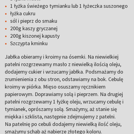
1 łyżka świeżego tymianku lub 1 łyżeczka suszonego
łyżka cukru
sól i pieprz do smaku
200g kaszy gryczanej
200g kiszonej kapusty
Szczypta kminku
Jabłka obieramy i kroimy na ósemki. Na niewielkiej
patelni rozgrzewamy masło z niewielką ilością oleju,
dodajemy cukier i wrzucamy jabłka. Podsmażamy do
zrumienienia z obu stron, odstawiamy na bok. Cebulę
kroimy w piórka. Mięso osuszamy ręcznikiem
papierowym. Doprawiamy solą i pieprzem. Na drugiej
patelni rozgrzewamy 1 łyżkę oleju, wrzucamy cebulę i
tymianek, oprószamy solą. Smażymy, aż stanie się
miękka i szklista, następnie zdejmujemy z patelni.
Na patelnię po cebuli dodajemy niewielką ilość oleju,
smażymy schab aż nabierze złotego koloru.