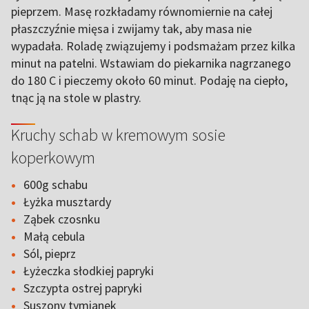
pieprzem. Masę rozkładamy równomiernie na całej
płaszczyźnie mięsa i zwijamy tak, aby masa nie
wypadała. Roladę związujemy i podsmażam przez kilka
minut na patelni. Wstawiam do piekarnika nagrzanego
do 180 C i pieczemy około 60 minut. Podaję na ciepło,
tnąc ją na stole w plastry.
Kruchy schab w kremowym sosie
koperkowym
600g schabu
Łyżka musztardy
Ząbek czosnku
Małą cebula
Sól, pieprz
Łyżeczka słodkiej papryki
Szczypta ostrej papryki
Suszony tymianek