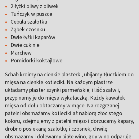
2 łyżki oliwy z oliwek
Tuńczyk w puszce
Cebula szalotka
Ząbek czosnku
Dwie łyżki kaparów
Dwie cukinie
Marchew
Pomidorki koktajlowe
Schab kroimy na cienkie plasterki, ubijamy tłuczkiem do
mięsa na cienkie kotleciki. Na każdym plastrze
układamy plaster szynki parmeńskiej i liść szałwii,
przypinamy je do mięsa wykałaczką. Każdy kawałek
mięsa od dołu obtaczamy w mące. Na rozgrzanej
patelni obsmażamy kotleciki aż nabiorą złocistego
koloru, zdejmujemy z patelni mięso i dorzucamy kapary,
drobno posiekaną szalotkę i czosnek, chwilę
obsmażamy i dolewamy białe wino, gdy wino odparuje