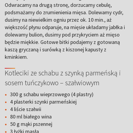
Odwracamy na drugą stronę, dorzucamy cebulę,
podsmażamy do zrumienienia mięsa. Dolewamy cydr,
dusimy na niewielkim ogniu przez ok. 10 min., aż
większość płynu odparuje, na mięsie układamy jabłka i
dolewamy bulion, dusimy pod przykryciem aż mięso
będzie miękkie. Gotowe bitki podajemy z gotowaną
kaszą gryczaną i surówką z kiszonej kapusty z
kminkiem.
Kotleciki ze schabu z szynką parmeńską i
sosem tuńczykowo – szałwiowym
300 g schabu wieprzowego (4 plastry)
4 plasterki szynki parmeńskiej
4 liście szałwii
80 ml białego wina
50 g mąki pszennej
3 łyżki masła