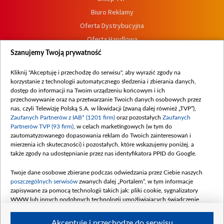
Biuro Reklamy
Oferta Dystrybucyjna
Oferta Handlowa
Dostępność
Szanujemy Twoją prywatność
Moje zgody
Kliknij "Akceptuję i przechodzę do serwisu", aby wyrazić zgody na
Procedura zgłoszeń wewnętrznych
korzystanie z technologii automatycznego śledzenia i zbierania danych,
dostęp do informacji na Twoim urządzeniu końcowym i ich
przechowywanie oraz na przetwarzanie Twoich danych osobowych przez
nas, czyli Telewizję Polską S.A. w likwidacji (zwaną dalej również „TVP”),
Zaufanych Partnerów z IAB* (1201 firm)
oraz pozostałych
Zaufanych
Partnerów TVP (93 firm)
, w celach marketingowych (w tym do
zautomatyzowanego dopasowania reklam do Twoich zainteresowań i
mierzenia ich skuteczności) i pozostałych, które wskazujemy poniżej, a
także zgody na udostępnianie przez nas identyfikatora PPID do Google.
Twoje dane osobowe zbierane podczas odwiedzania przez Ciebie naszych
poszczególnych serwisów
zwanych dalej „Portalem”, w tym informacje
zapisywane za pomocą technologii takich jak: pliki cookie, sygnalizatory
WWW lub innych podobnych technologii umożliwiających świadczenie
dopasowanych i bezpiecznych usług, personalizację treści oraz reklam,
udostępnianie funkcji mediów społecznościowych oraz analizowanie ruchu
Akceptuję i przechodzę do serwisu