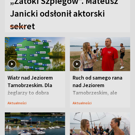
„Zatoki Szpiegów”. Mateusz
Janicki odsłonił aktorski
sekret
Rozmowy
Wiatr nad Jeziorem
Ruch od samego rana
Tarnobrzeskim. Dla
nad Jeziorem
żeglarzy to dobra
Tarnobrzeskim, ale
wiadomość
ważna jest jedna
Aktualności
Aktualności
zasada