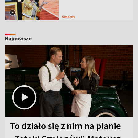
Gwiazdy
Najnowsze
To działo się z nim na planie