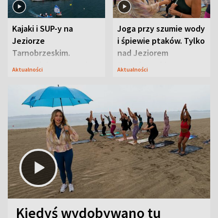
Kajaki i SUP-y na
Joga przy szumie wody
Jeziorze
i śpiewie ptaków. Tylko
Tarnobrzeskim.
nad Jeziorem
Przyrodnicy zwracają
Tarnobrzeskim
Aktualności
Aktualności
uwagę na coś jeszcze
Kiedyś wydobywano tu