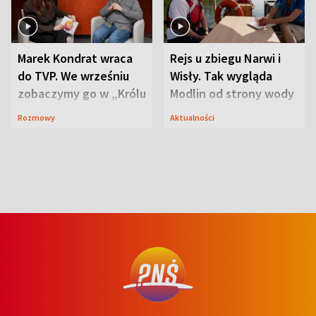
Marek Kondrat wraca
Rejs u zbiegu Narwi i
do TVP. We wrześniu
Wisły. Tak wygląda
zobaczymy go w „Królu
Modlin od strony wody
Maciusiu I”
Rozmowy
Aktualności