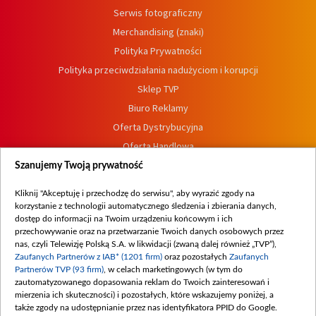
Serwis fotograficzny
Merchandising (znaki)
Polityka Prywatności
Polityka przeciwdziałania nadużyciom i korupcji
Sklep TVP
Biuro Reklamy
Oferta Dystrybucyjna
Oferta Handlowa
Dostępność
Szanujemy Twoją prywatność
Moje zgody
Kliknij "Akceptuję i przechodzę do serwisu", aby wyrazić zgody na
Procedura zgłoszeń wewnętrznych
korzystanie z technologii automatycznego śledzenia i zbierania danych,
dostęp do informacji na Twoim urządzeniu końcowym i ich
przechowywanie oraz na przetwarzanie Twoich danych osobowych przez
nas, czyli Telewizję Polską S.A. w likwidacji (zwaną dalej również „TVP”),
Zaufanych Partnerów z IAB* (1201 firm)
oraz pozostałych
Zaufanych
Partnerów TVP (93 firm)
, w celach marketingowych (w tym do
zautomatyzowanego dopasowania reklam do Twoich zainteresowań i
mierzenia ich skuteczności) i pozostałych, które wskazujemy poniżej, a
także zgody na udostępnianie przez nas identyfikatora PPID do Google.