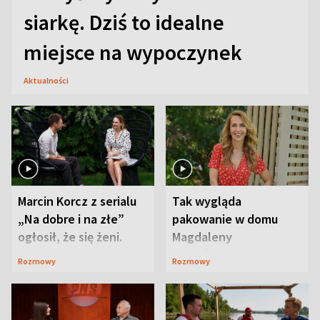
siarkę. Dziś to idealne
miejsce na wypoczynek
Aktualności
Marcin Korcz z serialu
Tak wygląda
„Na dobre i na złe”
pakowanie w domu
ogłosił, że się żeni.
Magdaleny
Zdradził, co zmienił
Waligórskiej-Lisieckiej.
Rozmowy
Rozmowy
syn
Mąż nie odpuszcza