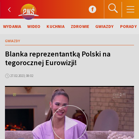
WYDANIA
WIDEO
KUCHNIA
ZDROWIE
GWIAZDY
PORADY
GWIAZDY
Blanka reprezentantką Polski na
tegorocznej Eurowizji!
27.02.2023, 08:02