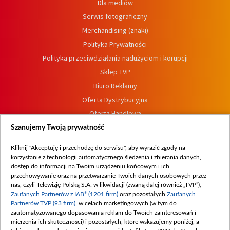
Dla mediów
Serwis fotograficzny
Merchandising (znaki)
Polityka Prywatności
Polityka przeciwdziałania nadużyciom i korupcji
Sklep TVP
Biuro Reklamy
Oferta Dystrybucyjna
Oferta Handlowa
Dostępność
Szanujemy Twoją prywatność
Moje zgody
Kliknij "Akceptuję i przechodzę do serwisu", aby wyrazić zgody na
Procedura zgłoszeń wewnętrznych
korzystanie z technologii automatycznego śledzenia i zbierania danych,
dostęp do informacji na Twoim urządzeniu końcowym i ich
przechowywanie oraz na przetwarzanie Twoich danych osobowych przez
nas, czyli Telewizję Polską S.A. w likwidacji (zwaną dalej również „TVP”),
Zaufanych Partnerów z IAB* (1201 firm)
oraz pozostałych
Zaufanych
Partnerów TVP (93 firm)
, w celach marketingowych (w tym do
zautomatyzowanego dopasowania reklam do Twoich zainteresowań i
mierzenia ich skuteczności) i pozostałych, które wskazujemy poniżej, a