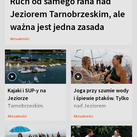
Ruch od samego rana nad
Jeziorem Tarnobrzeskim, ale
ważna jest jedna zasada
Aktualności
Kajaki i SUP-y na
Joga przy szumie wody
Jeziorze
i śpiewie ptaków. Tylko
Tarnobrzeskim.
nad Jeziorem
Przyrodnicy zwracają
Tarnobrzeskim
Aktualności
Aktualności
uwagę na coś jeszcze