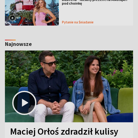
pod choinkę
Pytanie na Śniadanie
Najnowsze
Maciej Orłoś zdradził kulisy