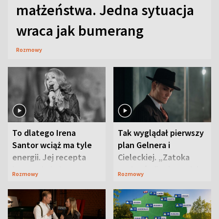
małżeństwa. Jedna sytuacja
wraca jak bumerang
Rozmowy
To dlatego Irena
Tak wyglądał pierwszy
Santor wciąż ma tyle
plan Gelnera i
energii. Jej recepta
Cieleckiej. „Zatoka
jest zaskakująco
szpiegów” od razu ich
Rozmowy
Rozmowy
prosta
zaskoczyła