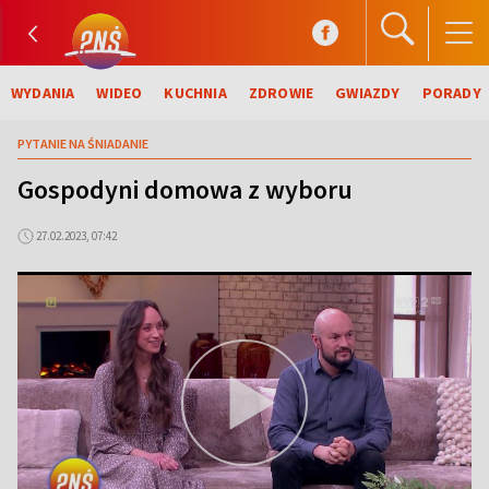
WYDANIA
WIDEO
KUCHNIA
ZDROWIE
GWIAZDY
PORADY
PYTANIE NA ŚNIADANIE
Gospodyni domowa z wyboru
27.02.2023, 07:42