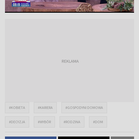
#KOBIETA
#KARIERA
#GOSPODYNI DOMOWA
#DECYZJA
#WYBÓR
#RODZINA
#DOM