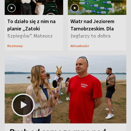
To działo się z nim na
Wiatr nad Jeziorem
planie „Zatoki
Tarnobrzeskim. Dla
Szpiegów”. Mateusz
żeglarzy to dobra
Janicki odsłonił
wiadomość
Rozmowy
Aktualności
aktorski sekret