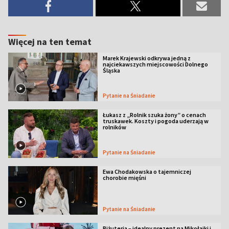
Więcej na ten temat
Marek Krajewski odkrywa jedną z
najciekawszych miejscowości Dolnego
Śląska
Pytanie na Śniadanie
Łukasz z „Rolnik szuka żony” o cenach
truskawek. Koszty i pogoda uderzają w
rolników
Pytanie na Śniadanie
Ewa Chodakowska o tajemniczej
chorobie mięśni
Pytanie na Śniadanie
Biżuteria – idealny prezent na Mikołajki i