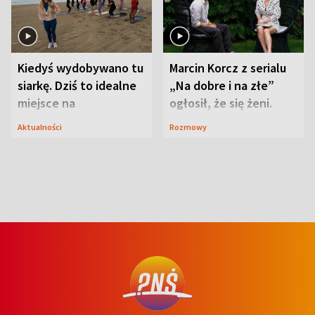
Kiedyś wydobywano tu
Marcin Korcz z serialu
siarkę. Dziś to idealne
„Na dobre i na złe”
miejsce na
ogłosił, że się żeni.
wypoczynek
Zdradził, co zmienił
Aktualności
Rozmowy
syn