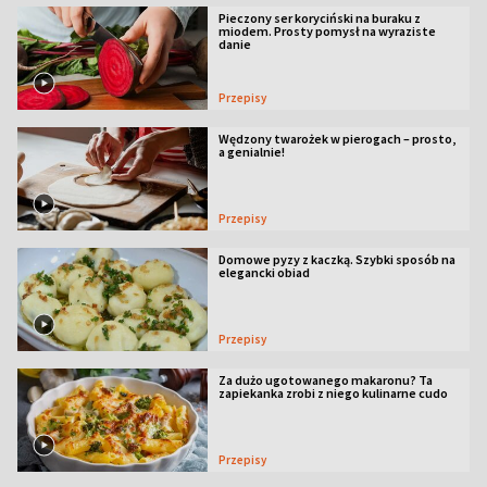
Pieczony ser koryciński na buraku z
miodem. Prosty pomysł na wyraziste
danie
Przepisy
Wędzony twarożek w pierogach – prosto,
a genialnie!
Przepisy
Domowe pyzy z kaczką. Szybki sposób na
elegancki obiad
Przepisy
Za dużo ugotowanego makaronu? Ta
zapiekanka zrobi z niego kulinarne cudo
Przepisy