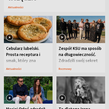
Aktualności
Cebularz lubelski.
Zespół KSU ma sposób
Prosta receptura i
na długowieczność.
smak, który zna
Zdradzili swój sekret
Lubelszczyzna
Aktualności
Rozmowy
Maciej Orłoś zdradził
To dlatego Irena