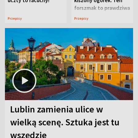
uczty to racuchy!
kiszony ogórek. Ten
forszmak to prawdziwa
uczta
Przepisy
Przepisy
Lublin zamienia ulice w
wielką scenę. Sztuka jest tu
wszędzie