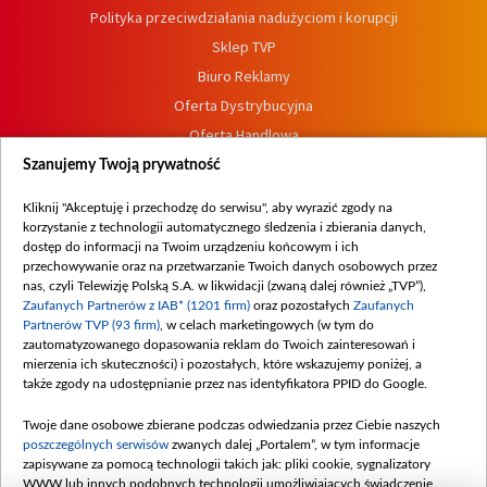
Polityka przeciwdziałania nadużyciom i korupcji
Sklep TVP
Biuro Reklamy
Oferta Dystrybucyjna
Oferta Handlowa
Dostępność
Szanujemy Twoją prywatność
Moje zgody
Kliknij "Akceptuję i przechodzę do serwisu", aby wyrazić zgody na
Procedura zgłoszeń wewnętrznych
korzystanie z technologii automatycznego śledzenia i zbierania danych,
dostęp do informacji na Twoim urządzeniu końcowym i ich
przechowywanie oraz na przetwarzanie Twoich danych osobowych przez
nas, czyli Telewizję Polską S.A. w likwidacji (zwaną dalej również „TVP”),
Zaufanych Partnerów z IAB* (1201 firm)
oraz pozostałych
Zaufanych
Partnerów TVP (93 firm)
, w celach marketingowych (w tym do
zautomatyzowanego dopasowania reklam do Twoich zainteresowań i
mierzenia ich skuteczności) i pozostałych, które wskazujemy poniżej, a
także zgody na udostępnianie przez nas identyfikatora PPID do Google.
Twoje dane osobowe zbierane podczas odwiedzania przez Ciebie naszych
poszczególnych serwisów
zwanych dalej „Portalem”, w tym informacje
zapisywane za pomocą technologii takich jak: pliki cookie, sygnalizatory
WWW lub innych podobnych technologii umożliwiających świadczenie