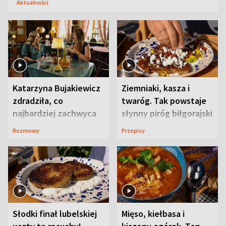
Aktualności
Katarzyna Bujakiewicz
Ziemniaki, kasza i
zdradziła, co
twaróg. Tak powstaje
najbardziej zachwyca
słynny piróg biłgorajski
ją w Lublinie
Rozmowy
Przepisy
Słodki finał lubelskiej
Mięso, kiełbasa i