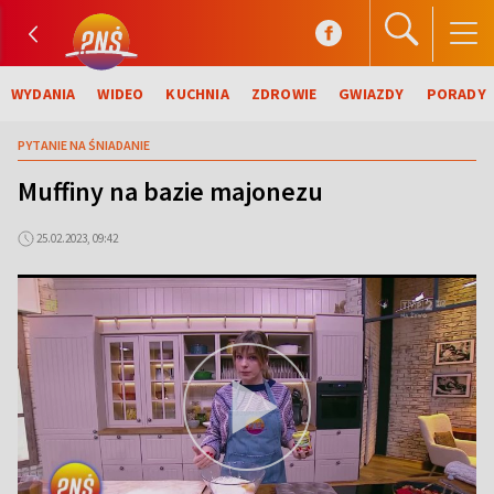
WYDANIA
WIDEO
KUCHNIA
ZDROWIE
GWIAZDY
PORADY
PYTANIE NA ŚNIADANIE
Muffiny na bazie majonezu
25.02.2023, 09:42