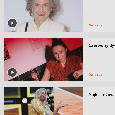
Gwiazdy
Czerwony dyw
Gwiazdy
Majka Jeżows