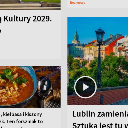
Rozmowy
ą Kultury 2029.
e
Lublin zamienia
, kiełbasa i kiszony
ek. Ten forszmak to
Sztuka jest tu