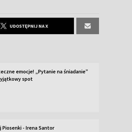
UDOSTĘPNIJ NA X
teczne emocje! „Pytanie na śniadanie”
yjątkowy spot
 Piosenki - Irena Santor