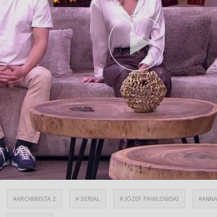
#ARCHIWISTA 2
# SERIAL
#JÓZEF PAWŁOWSKI
#ANN