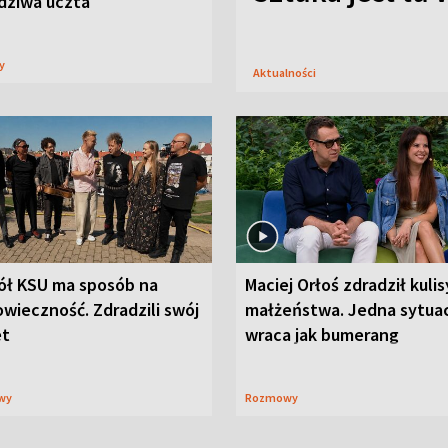
dziwa uczta
sy
Aktualności
ół KSU ma sposób na
Maciej Orłoś zdradził kulis
wieczność. Zdradzili swój
małżeństwa. Jedna sytua
et
wraca jak bumerang
wy
Rozmowy