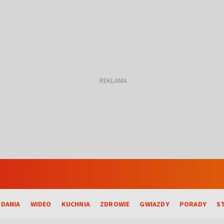
DANIA
WIDEO
KUCHNIA
ZDROWIE
GWIAZDY
PORADY
S