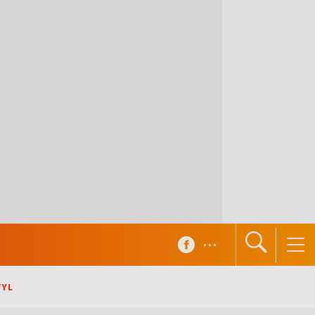
...
TYL