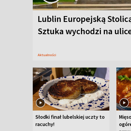
Lublin Europejską Stolic
Sztuka wychodzi na ulic
Aktualności
Słodki finał lubelskiej uczty to
Mięso
racuchy!
ogór