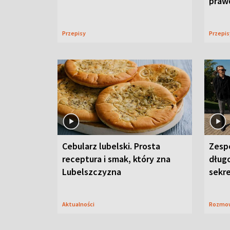
praw
Przepisy
Przepi
Cebularz lubelski. Prosta
Zesp
receptura i smak, który zna
długo
Lubelszczyzna
sekr
Aktualności
Rozmo