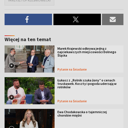
#KRZYSZTOF RZEŚNIOWIECKI
Więcej na ten temat
Marek Krajewski odkrywa jedną z
najciekawszych miejscowości Dolnego
Śląska
Pytanie na Śniadanie
Łukasz z „Rolnik szuka żony” o cenach
truskawek. Koszty i pogoda uderzają w
rolników
Pytanie na Śniadanie
Ewa Chodakowska o tajemniczej
chorobie mięśni