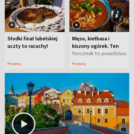
Słodki finał lubelskiej
Mięso, kiełbasa i
uczty to racuchy!
kiszony ogórek. Ten
forszmak to prawdziwa
uczta
Przepisy
Przepisy