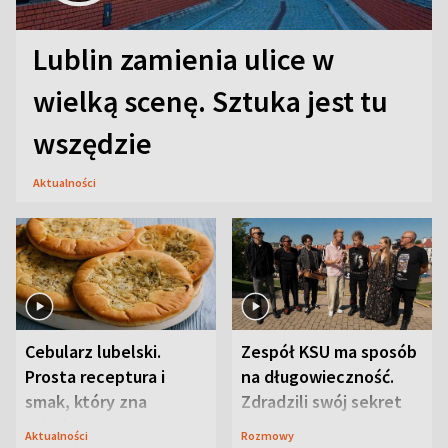
Lublin zamienia ulice w
wielką scenę. Sztuka jest tu
wszędzie
Aktualności
Cebularz lubelski.
Zespół KSU ma sposób
Prosta receptura i
na długowieczność.
smak, który zna
Zdradzili swój sekret
Lubelszczyzna
Aktualności
Rozmowy