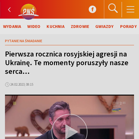
WYDANIA
WIDEO
KUCHNIA
ZDROWIE
GWIAZDY
PORADY
PYTANIE NA ŚNIADANIE
Pierwsza rocznica rosyjskiej agresji na
Ukrainę. Te momenty poruszyły nasze
serca...
24.02.2023, 08:15