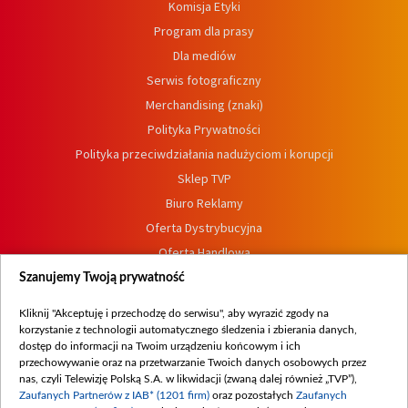
Komisja Etyki
Program dla prasy
Dla mediów
Serwis fotograficzny
Merchandising (znaki)
Polityka Prywatności
Polityka przeciwdziałania nadużyciom i korupcji
Sklep TVP
Biuro Reklamy
Oferta Dystrybucyjna
Oferta Handlowa
Dostępność
Szanujemy Twoją prywatność
Moje zgody
Kliknij "Akceptuję i przechodzę do serwisu", aby wyrazić zgody na
Procedura zgłoszeń wewnętrznych
korzystanie z technologii automatycznego śledzenia i zbierania danych,
dostęp do informacji na Twoim urządzeniu końcowym i ich
przechowywanie oraz na przetwarzanie Twoich danych osobowych przez
nas, czyli Telewizję Polską S.A. w likwidacji (zwaną dalej również „TVP”),
Zaufanych Partnerów z IAB* (1201 firm)
oraz pozostałych
Zaufanych