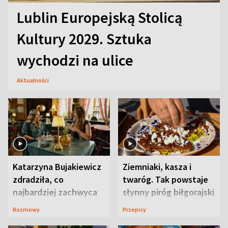
Lublin Europejską Stolicą
Kultury 2029. Sztuka
wychodzi na ulice
Aktualności
Katarzyna Bujakiewicz
Ziemniaki, kasza i
zdradziła, co
twaróg. Tak powstaje
najbardziej zachwyca
słynny piróg biłgorajski
ją w Lublinie
Rozmowy
Przepisy