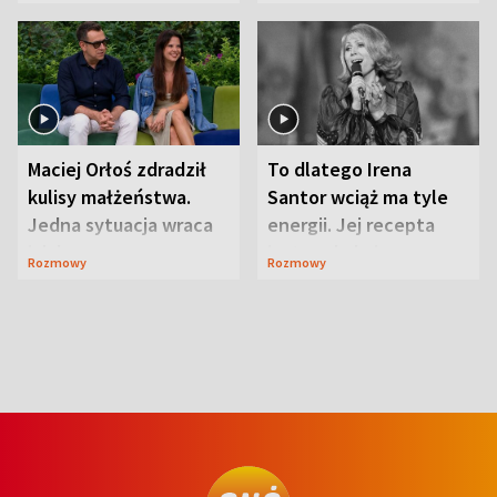
Maciej Orłoś zdradził
To dlatego Irena
kulisy małżeństwa.
Santor wciąż ma tyle
Jedna sytuacja wraca
energii. Jej recepta
jak bumerang
jest zaskakująco
Rozmowy
Rozmowy
prosta