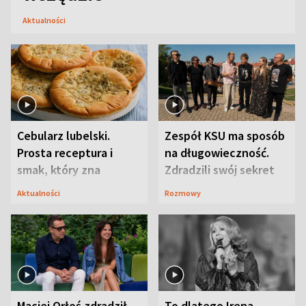
Aktualności
Cebularz lubelski.
Zespół KSU ma sposób
Prosta receptura i
na długowieczność.
smak, który zna
Zdradzili swój sekret
Lubelszczyzna
Aktualności
Rozmowy
Maciej Orłoś zdradził
To dlatego Irena