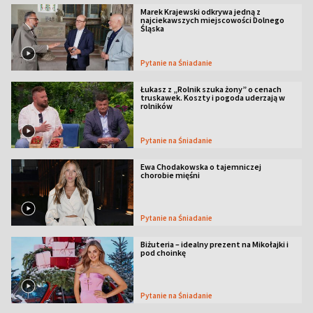
Marek Krajewski odkrywa jedną z
najciekawszych miejscowości Dolnego
Śląska
Pytanie na Śniadanie
Łukasz z „Rolnik szuka żony” o cenach
truskawek. Koszty i pogoda uderzają w
rolników
Pytanie na Śniadanie
Ewa Chodakowska o tajemniczej
chorobie mięśni
Pytanie na Śniadanie
Biżuteria – idealny prezent na Mikołajki i
pod choinkę
Pytanie na Śniadanie