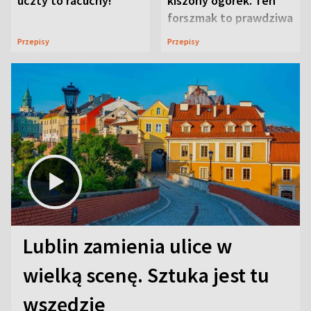
uczty to racuchy!
kiszony ogórek. Ten
forszmak to prawdziwa
uczta
Przepisy
Przepisy
Lublin zamienia ulice w
wielką scenę. Sztuka jest tu
wszędzie