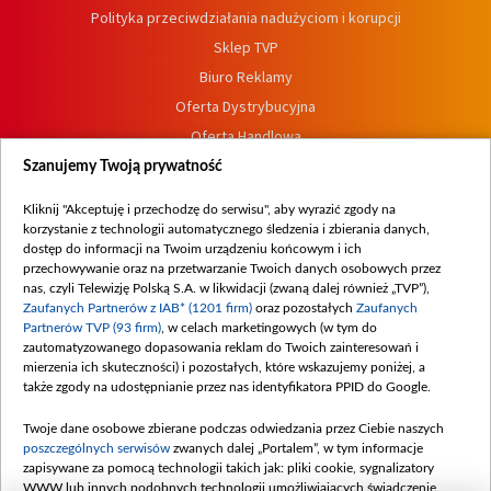
Polityka przeciwdziałania nadużyciom i korupcji
Sklep TVP
Biuro Reklamy
Oferta Dystrybucyjna
Oferta Handlowa
Dostępność
Szanujemy Twoją prywatność
Moje zgody
Kliknij "Akceptuję i przechodzę do serwisu", aby wyrazić zgody na
Procedura zgłoszeń wewnętrznych
korzystanie z technologii automatycznego śledzenia i zbierania danych,
dostęp do informacji na Twoim urządzeniu końcowym i ich
przechowywanie oraz na przetwarzanie Twoich danych osobowych przez
nas, czyli Telewizję Polską S.A. w likwidacji (zwaną dalej również „TVP”),
Zaufanych Partnerów z IAB* (1201 firm)
oraz pozostałych
Zaufanych
Partnerów TVP (93 firm)
, w celach marketingowych (w tym do
zautomatyzowanego dopasowania reklam do Twoich zainteresowań i
mierzenia ich skuteczności) i pozostałych, które wskazujemy poniżej, a
także zgody na udostępnianie przez nas identyfikatora PPID do Google.
Twoje dane osobowe zbierane podczas odwiedzania przez Ciebie naszych
poszczególnych serwisów
zwanych dalej „Portalem”, w tym informacje
zapisywane za pomocą technologii takich jak: pliki cookie, sygnalizatory
WWW lub innych podobnych technologii umożliwiających świadczenie