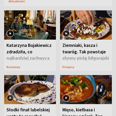
Aktualności
Katarzyna Bujakiewicz
Ziemniaki, kasza i
zdradziła, co
twaróg. Tak powstaje
najbardziej zachwyca
słynny piróg biłgorajski
ją w Lublinie
Rozmowy
Przepisy
Słodki finał lubelskiej
Mięso, kiełbasa i