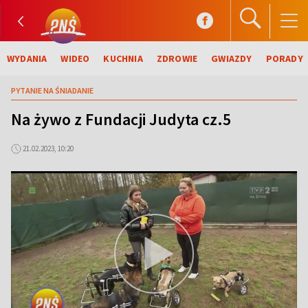
WYDANIA
WIDEO
KUCHNIA
ZDROWIE
GWIAZDY
PORADY
PYTANIE NA ŚNIADANIE
Na żywo z Fundacji Judyta cz.5
21.02.2023, 10:20