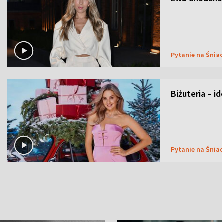
Pytanie na Śnia
Biżuteria – i
Pytanie na Śnia