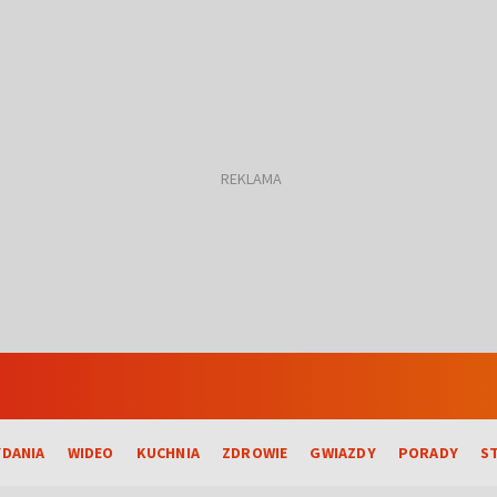
DANIA
WIDEO
KUCHNIA
ZDROWIE
GWIAZDY
PORADY
S