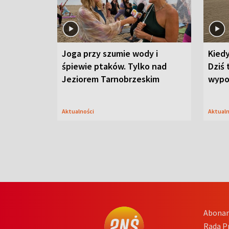
Joga przy szumie wody i
Kied
śpiewie ptaków. Tylko nad
Dziś 
Jeziorem Tarnobrzeskim
wypo
Aktualności
Aktual
Abona
Rada 