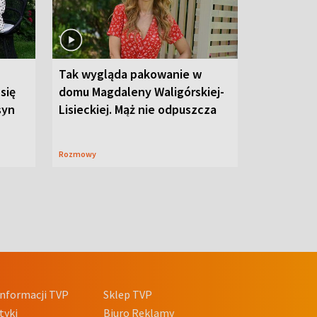
Tak wygląda pakowanie w
 się
domu Magdaleny Waligórskiej-
syn
Lisieckiej. Mąż nie odpuszcza
Rozmowy
nformacji TVP
Sklep TVP
tyki
Biuro Reklamy