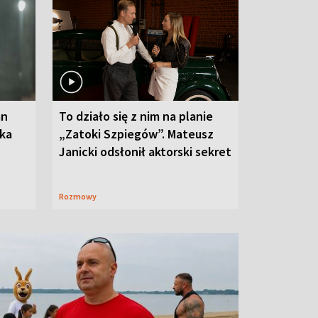
an
To działo się z nim na planie
oka
„Zatoki Szpiegów”. Mateusz
Janicki odsłonił aktorski sekret
Rozmowy