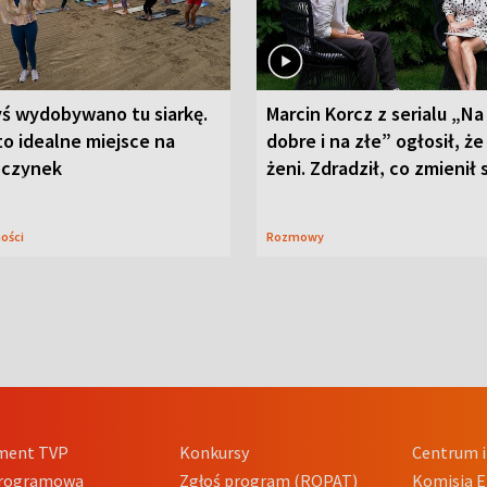
yś wydobywano tu siarkę.
Marcin Korcz z serialu „Na
to idealne miejsce na
dobre i na złe” ogłosił, że
czynek
żeni. Zdradził, co zmienił 
ności
Rozmowy
ment TVP
Konkursy
Centrum i
Programowa
Zgłoś program (ROPAT)
Komisja E