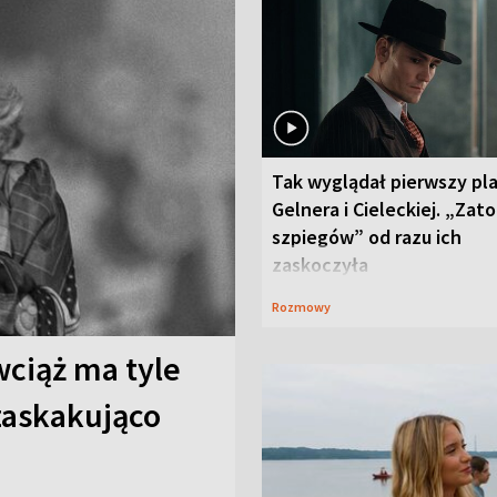
Tak wyglądał pierwszy pl
Gelnera i Cieleckiej. „Zat
szpiegów” od razu ich
zaskoczyła
Rozmowy
wciąż ma tyle
 zaskakująco