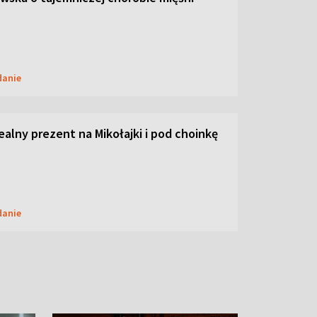
danie
dealny prezent na Mikołajki i pod choinkę
danie