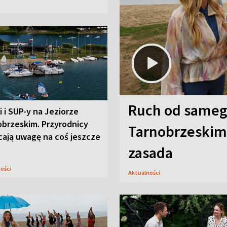
Ruch od sameg
i i SUP-y na Jeziorze
obrzeskim. Przyrodnicy
Tarnobrzeskim,
cają uwagę na coś jeszcze
zasada
ności
Aktualności