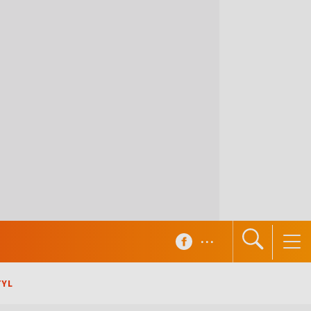
...
TYL