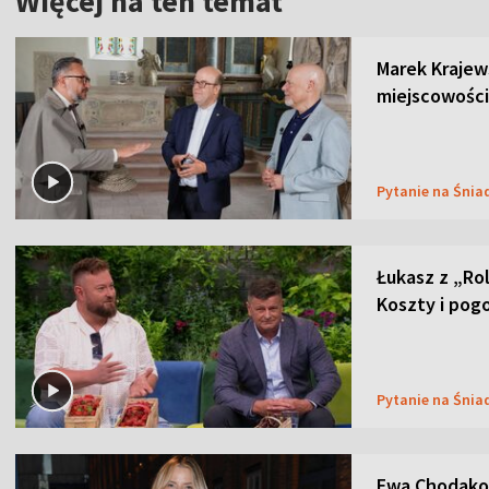
Więcej na ten temat
Marek Krajew
miejscowości
Pytanie na Śnia
Łukasz z „Ro
Koszty i pog
Pytanie na Śnia
Ewa Chodakow