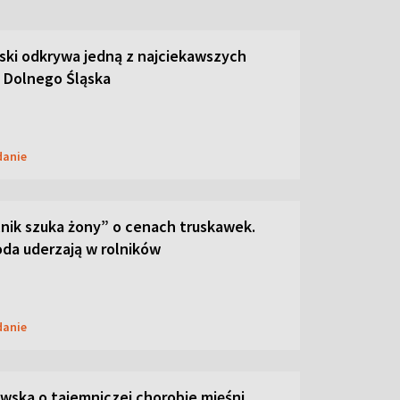
ski odkrywa jedną z najciekawszych
 Dolnego Śląska
danie
lnik szuka żony” o cenach truskawek.
oda uderzają w rolników
danie
ska o tajemniczej chorobie mięśni