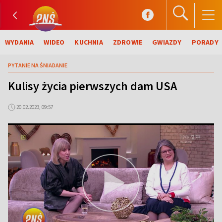
WYDANIA
WIDEO
KUCHNIA
ZDROWIE
GWIAZDY
PORADY
PYTANIE NA ŚNIADANIE
Kulisy życia pierwszych dam USA
20.02.2023, 09:57