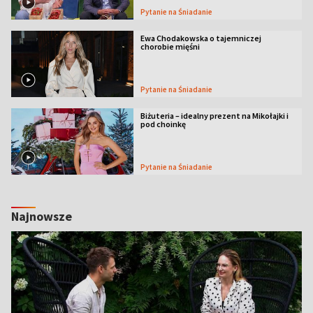
Pytanie na Śniadanie
Ewa Chodakowska o tajemniczej
chorobie mięśni
Pytanie na Śniadanie
Biżuteria – idealny prezent na Mikołajki i
pod choinkę
Pytanie na Śniadanie
Najnowsze