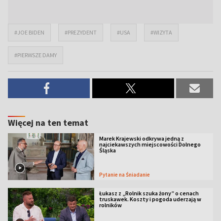
#JOE BIDEN
#PREZYDENT
#USA
#WIZYTA
#PIERWSZE DAMY
Więcej na ten temat
Marek Krajewski odkrywa jedną z
najciekawszych miejscowości Dolnego
Śląska
Pytanie na Śniadanie
Łukasz z „Rolnik szuka żony” o cenach
truskawek. Koszty i pogoda uderzają w
rolników