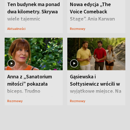
Ten budynek ma ponad
Nowa edycja „The
dwa kilometry. Skrywa
Voice Comeback
wiele tajemnic
Stage”. Ania Karwan
zapowiada
Aktualności
Rozmowy
niespodzianki
Anna z „Sanatorium
Gąsiewska i
miłości” pokazała
Sołtysiewicz wrócili w
biceps. Trudno
wyjątkowe miejsce. Na
uwierzyć, co przeszła
szlaku czekał
Rozmowy
Rozmowy
wcześniej
niedźwiedź