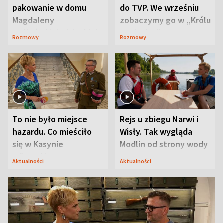
pakowanie w domu
do TVP. We wrześniu
Magdaleny
zobaczymy go w „Królu
Waligórskiej-Lisieckiej.
Maciusiu I”
Rozmowy
Rozmowy
Mąż nie odpuszcza
To nie było miejsce
Rejs u zbiegu Narwi i
hazardu. Co mieściło
Wisły. Tak wygląda
się w Kasynie
Modlin od strony wody
Oficerskim?
Aktualności
Aktualności