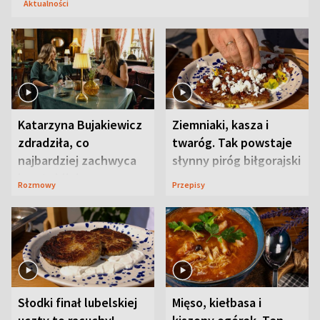
Aktualności
Katarzyna Bujakiewicz
Ziemniaki, kasza i
zdradziła, co
twaróg. Tak powstaje
najbardziej zachwyca
słynny piróg biłgorajski
ją w Lublinie
Rozmowy
Przepisy
Słodki finał lubelskiej
Mięso, kiełbasa i