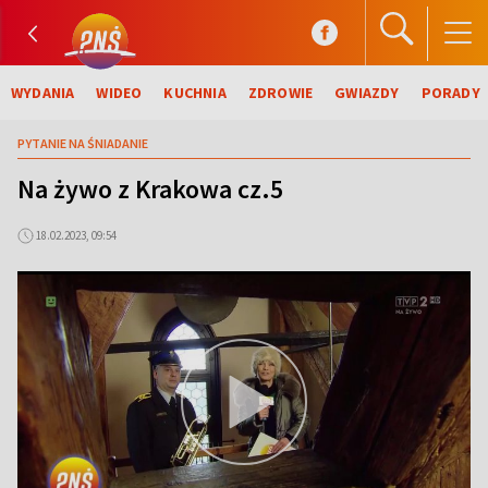
WYDANIA
WIDEO
KUCHNIA
ZDROWIE
GWIAZDY
PORADY
PYTANIE NA ŚNIADANIE
Na żywo z Krakowa cz.5
18.02.2023, 09:54