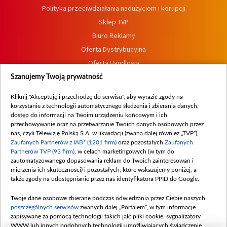
Polityka przeciwdziałania nadużyciom i korupcji
Sklep TVP
Biuro Reklamy
Oferta Dystrybucyjna
Oferta Handlowa
Dostępność
Szanujemy Twoją prywatność
Moje zgody
Kliknij "Akceptuję i przechodzę do serwisu", aby wyrazić zgody na
Procedura zgłoszeń wewnętrznych
korzystanie z technologii automatycznego śledzenia i zbierania danych,
dostęp do informacji na Twoim urządzeniu końcowym i ich
przechowywanie oraz na przetwarzanie Twoich danych osobowych przez
nas, czyli Telewizję Polską S.A. w likwidacji (zwaną dalej również „TVP”),
Zaufanych Partnerów z IAB* (1201 firm)
oraz pozostałych
Zaufanych
Partnerów TVP (93 firm)
, w celach marketingowych (w tym do
zautomatyzowanego dopasowania reklam do Twoich zainteresowań i
mierzenia ich skuteczności) i pozostałych, które wskazujemy poniżej, a
także zgody na udostępnianie przez nas identyfikatora PPID do Google.
Twoje dane osobowe zbierane podczas odwiedzania przez Ciebie naszych
poszczególnych serwisów
zwanych dalej „Portalem”, w tym informacje
zapisywane za pomocą technologii takich jak: pliki cookie, sygnalizatory
WWW lub innych podobnych technologii umożliwiających świadczenie