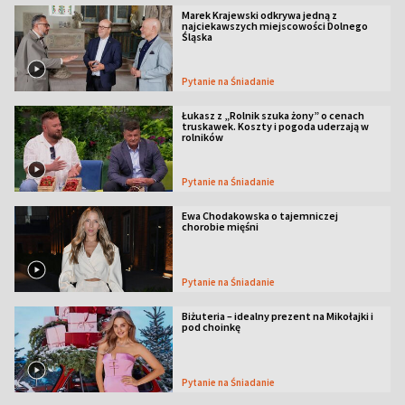
Marek Krajewski odkrywa jedną z
najciekawszych miejscowości Dolnego
Śląska
Pytanie na Śniadanie
Łukasz z „Rolnik szuka żony” o cenach
truskawek. Koszty i pogoda uderzają w
rolników
Pytanie na Śniadanie
Ewa Chodakowska o tajemniczej
chorobie mięśni
Pytanie na Śniadanie
Biżuteria – idealny prezent na Mikołajki i
pod choinkę
Pytanie na Śniadanie