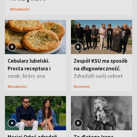
Aktualności
Cebularz lubelski.
Zespół KSU ma sposób
Prosta receptura i
na długowieczność.
smak, który zna
Zdradzili swój sekret
Lubelszczyzna
Aktualności
Rozmowy
Maciej Orłoś zdradził
To dlatego Irena