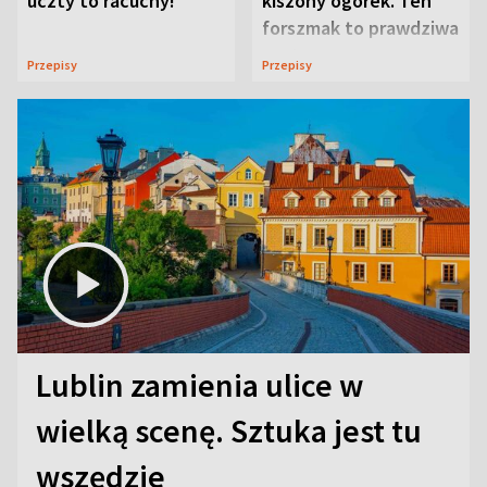
uczty to racuchy!
kiszony ogórek. Ten
forszmak to prawdziwa
uczta
Przepisy
Przepisy
Lublin zamienia ulice w
wielką scenę. Sztuka jest tu
wszędzie