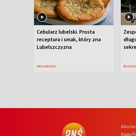
Cebularz lubelski. Prosta
Zesp
receptura i smak, który zna
długo
Lubelszczyzna
sekr
Aktualności
Rozmo
Abona
Rada 