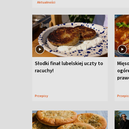
Aktualności
Słodki finał lubelskiej uczty to
Mięso
racuchy!
ogór
praw
Przepisy
Przepi