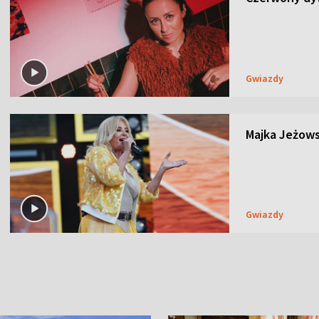
Gwiazdy
Majka Jeżows
Gwiazdy