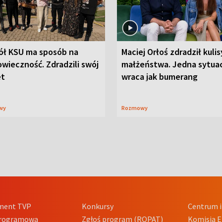
ół KSU ma sposób na
Maciej Orłoś zdradził kulis
wieczność. Zdradzili swój
małżeństwa. Jedna sytua
et
wraca jak bumerang
wy
Rozmowy
ment TVP
Konkursy
Centrum i
Programowa
Zgłoś program (ROPAT)
Komisja E