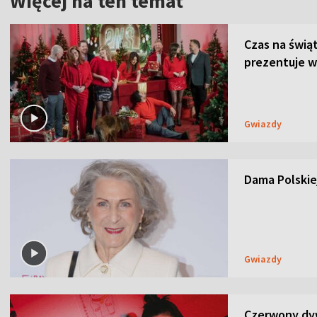
Więcej na ten temat
Czas na świą
prezentuje w
Gwiazdy
Dama Polskiej
Gwiazdy
Czerwony dyw