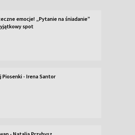
teczne emocje! „Pytanie na śniadanie”
yjątkowy spot
 Piosenki - Irena Santor
an - Natalia Przybysz