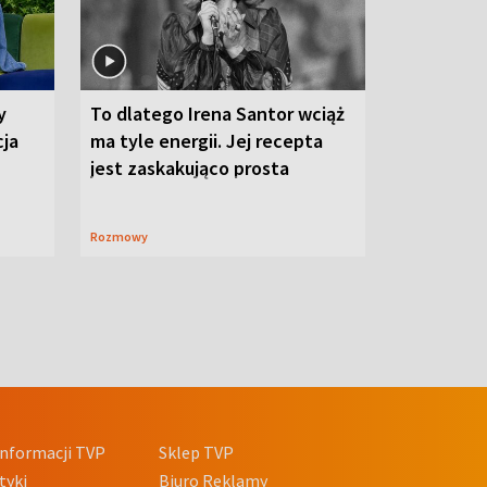
y
To dlatego Irena Santor wciąż
cja
ma tyle energii. Jej recepta
jest zaskakująco prosta
Rozmowy
nformacji TVP
Sklep TVP
tyki
Biuro Reklamy