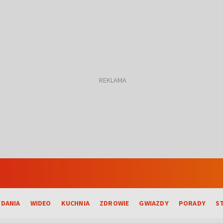
DANIA
WIDEO
KUCHNIA
ZDROWIE
GWIAZDY
PORADY
S