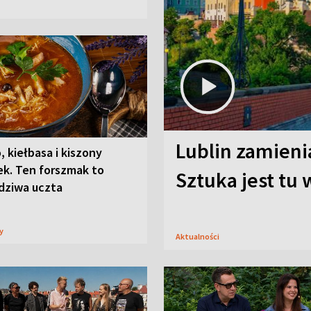
Lublin zamienia
, kiełbasa i kiszony
ek. Ten forszmak to
Sztuka jest tu
dziwa uczta
sy
Aktualności