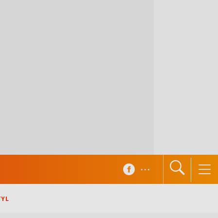
...
TYL