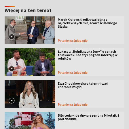
Więcej na ten temat
Marek Krajewski odkrywa jedną z
najciekawszych miejscowości Dolnego
Śląska
Pytanie na Śniadanie
Łukasz z „Rolnik szuka żony” o cenach
truskawek. Koszty i pogoda uderzają w
rolników
Pytanie na Śniadanie
Ewa Chodakowska o tajemniczej
chorobie mięśni
Pytanie na Śniadanie
Biżuteria – idealny prezent na Mikołajki i
pod choinkę