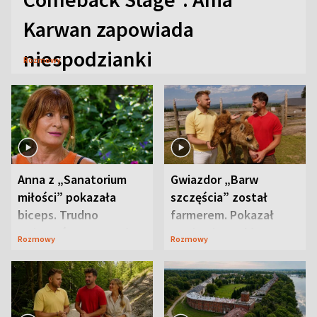
Karwan zapowiada
niespodzianki
Rozmowy
Anna z „Sanatorium
Gwiazdor „Barw
miłości” pokazała
szczęścia” został
biceps. Trudno
farmerem. Pokazał
uwierzyć, co przeszła
swoje niezwykłe
Rozmowy
Rozmowy
wcześniej
ranczo