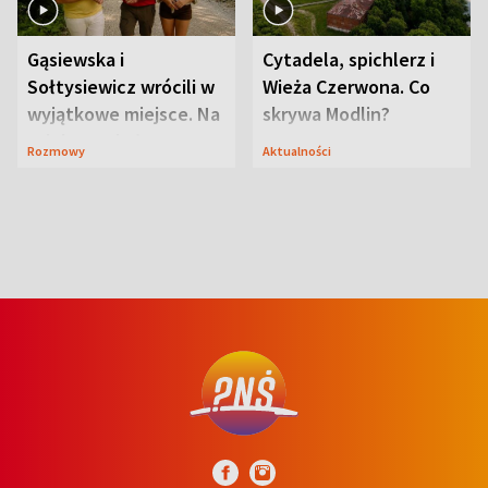
Gąsiewska i
Cytadela, spichlerz i
Sołtysiewicz wrócili w
Wieża Czerwona. Co
wyjątkowe miejsce. Na
skrywa Modlin?
szlaku czekał
Rozmowy
Aktualności
niedźwiedź