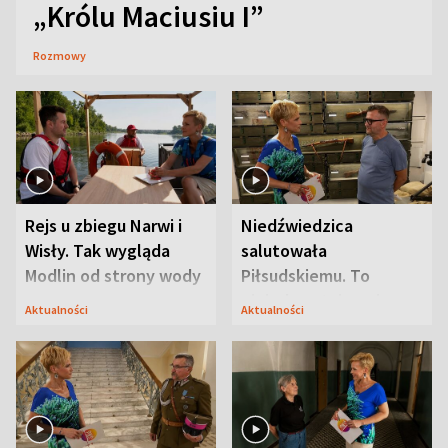
„Królu Maciusiu I”
Rozmowy
Rejs u zbiegu Narwi i
Niedźwiedzica
Wisły. Tak wygląda
salutowała
Modlin od strony wody
Piłsudskiemu. To
niejedyna tajemnica
Aktualności
Aktualności
Modlina