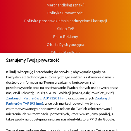
Merchandising (znaki)
Polityka Prywatności
Polityka przeciwdziałania nadużyciom i korupcji
Sklep TVP
Biuro Reklamy
Oferta Dystrybucyjna
Oferta Handlowa
Dostępność
Szanujemy Twoją prywatność
Moje zgody
Kliknij "Akceptuję i przechodzę do serwisu", aby wyrazić zgody na
Procedura zgłoszeń wewnętrznych
korzystanie z technologii automatycznego śledzenia i zbierania danych,
dostęp do informacji na Twoim urządzeniu końcowym i ich
przechowywanie oraz na przetwarzanie Twoich danych osobowych przez
nas, czyli Telewizję Polską S.A. w likwidacji (zwaną dalej również „TVP”),
Zaufanych Partnerów z IAB* (1201 firm)
oraz pozostałych
Zaufanych
Partnerów TVP (93 firm)
, w celach marketingowych (w tym do
zautomatyzowanego dopasowania reklam do Twoich zainteresowań i
mierzenia ich skuteczności) i pozostałych, które wskazujemy poniżej, a
także zgody na udostępnianie przez nas identyfikatora PPID do Google.
Twoje dane osobowe zbierane podczas odwiedzania przez Ciebie naszych