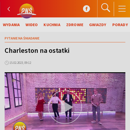
WYDANIA
WIDEO
KUCHNIA
ZDROWIE
GWIAZDY
PORADY
PYTANIE NA ŚNIADANIE
Charleston na ostatki
15.02.2023, 09:12