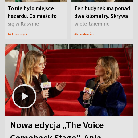
To nie było miejsce
Ten budynek ma ponad
hazardu. Co mieściło
dwa kilometry. Skrywa
się w Kasynie
wiele tajemnic
Oficerskim?
Aktualności
Aktualności
Nowa edycja „The Voice
Comeback Stage”. Ania