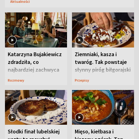
Aktualności
Katarzyna Bujakiewicz
Ziemniaki, kasza i
zdradziła, co
twaróg. Tak powstaje
najbardziej zachwyca
słynny piróg biłgorajski
ją w Lublinie
Rozmowy
Przepisy
Słodki finał lubelskiej
Mięso, kiełbasa i