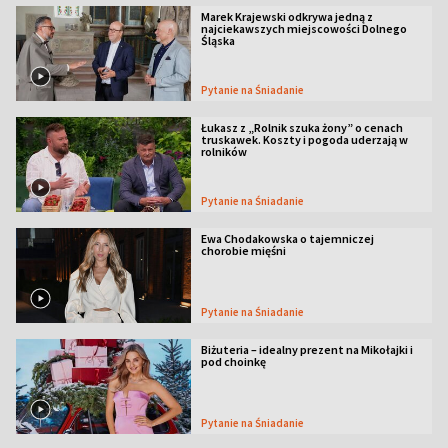
Marek Krajewski odkrywa jedną z
najciekawszych miejscowości Dolnego
Śląska
Pytanie na Śniadanie
Łukasz z „Rolnik szuka żony” o cenach
truskawek. Koszty i pogoda uderzają w
rolników
Pytanie na Śniadanie
Ewa Chodakowska o tajemniczej
chorobie mięśni
Pytanie na Śniadanie
Biżuteria – idealny prezent na Mikołajki i
pod choinkę
Pytanie na Śniadanie