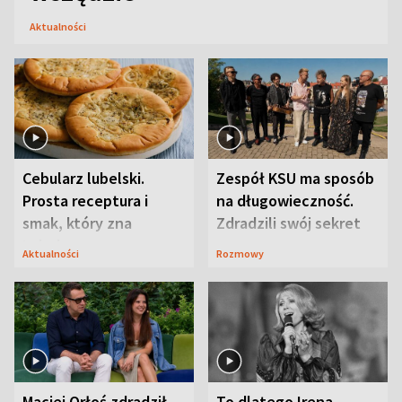
Aktualności
Cebularz lubelski.
Zespół KSU ma sposób
Prosta receptura i
na długowieczność.
smak, który zna
Zdradzili swój sekret
Lubelszczyzna
Aktualności
Rozmowy
Maciej Orłoś zdradził
To dlatego Irena