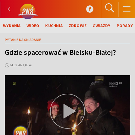
WYDANIA
WIDEO
KUCHNIA
ZDROWIE
GWIAZDY
PORADY
PYTANIE NA ŚNIADANIE
Gdzie spacerować w Bielsku-Białej?
14.02.2023, 09:48