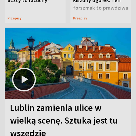
uczty to racuchy!
kiszony ogórek. Ten
forszmak to prawdziwa
uczta
Przepisy
Przepisy
Lublin zamienia ulice w
wielką scenę. Sztuka jest tu
wszędzie