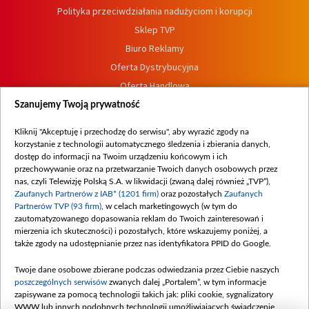
Polityka przeciwdziałania nadużyciom i korupcji
Sklep TVP
Biuro Reklamy
Oferta Dystrybucyjna
Oferta Handlowa
Dostępność
Szanujemy Twoją prywatność
Moje zgody
Kliknij "Akceptuję i przechodzę do serwisu", aby wyrazić zgody na
Procedura zgłoszeń wewnętrznych
korzystanie z technologii automatycznego śledzenia i zbierania danych,
dostęp do informacji na Twoim urządzeniu końcowym i ich
przechowywanie oraz na przetwarzanie Twoich danych osobowych przez
nas, czyli Telewizję Polską S.A. w likwidacji (zwaną dalej również „TVP”),
Zaufanych Partnerów z IAB* (1201 firm)
oraz pozostałych
Zaufanych
Partnerów TVP (93 firm)
, w celach marketingowych (w tym do
zautomatyzowanego dopasowania reklam do Twoich zainteresowań i
mierzenia ich skuteczności) i pozostałych, które wskazujemy poniżej, a
także zgody na udostępnianie przez nas identyfikatora PPID do Google.
Twoje dane osobowe zbierane podczas odwiedzania przez Ciebie naszych
poszczególnych serwisów
zwanych dalej „Portalem”, w tym informacje
zapisywane za pomocą technologii takich jak: pliki cookie, sygnalizatory
WWW lub innych podobnych technologii umożliwiających świadczenie