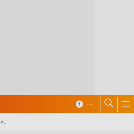
...
TYL