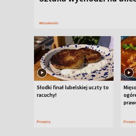
Aktualności
Słodki finał lubelskiej uczty to
Mięso
racuchy!
ogór
praw
Przepisy
Przepi