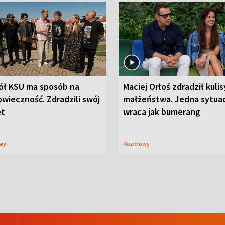
ół KSU ma sposób na
Maciej Orłoś zdradził kulis
wieczność. Zdradzili swój
małżeństwa. Jedna sytua
et
wraca jak bumerang
wy
Rozmowy