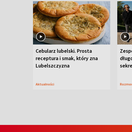
Cebularz lubelski. Prosta
Zesp
receptura i smak, który zna
długo
Lubelszczyzna
sekr
Aktualności
Rozmo