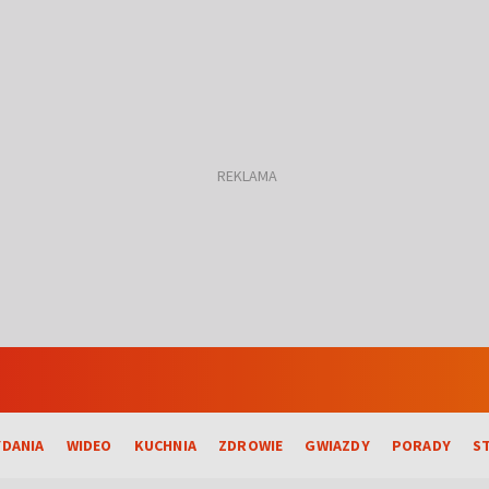
DANIA
WIDEO
KUCHNIA
ZDROWIE
GWIAZDY
PORADY
S