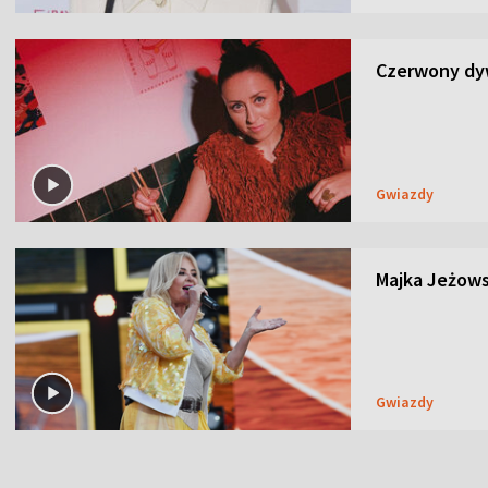
Czerwony dyw
Gwiazdy
Majka Jeżows
Gwiazdy