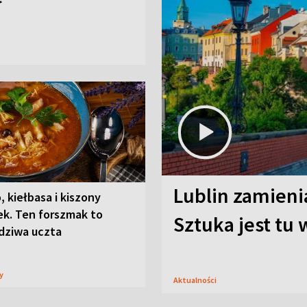
Lublin zamienia
, kiełbasa i kiszony
ek. Ten forszmak to
Sztuka jest tu
dziwa uczta
sy
Aktualności