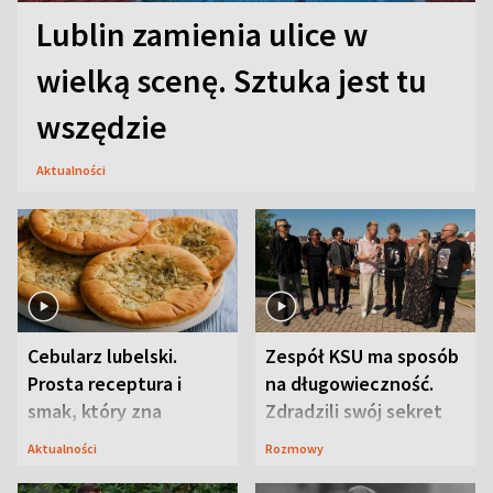
Lublin zamienia ulice w
wielką scenę. Sztuka jest tu
wszędzie
Aktualności
Cebularz lubelski.
Zespół KSU ma sposób
Prosta receptura i
na długowieczność.
smak, który zna
Zdradzili swój sekret
Lubelszczyzna
Aktualności
Rozmowy