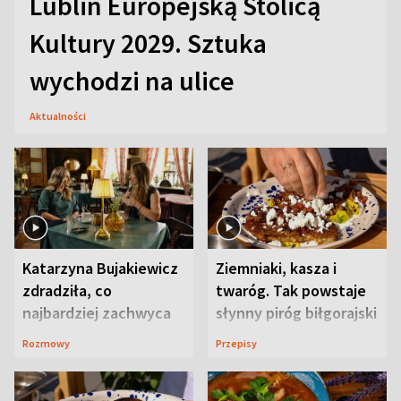
Lublin Europejską Stolicą
Kultury 2029. Sztuka
wychodzi na ulice
Aktualności
Katarzyna Bujakiewicz
Ziemniaki, kasza i
zdradziła, co
twaróg. Tak powstaje
najbardziej zachwyca
słynny piróg biłgorajski
ją w Lublinie
Rozmowy
Przepisy