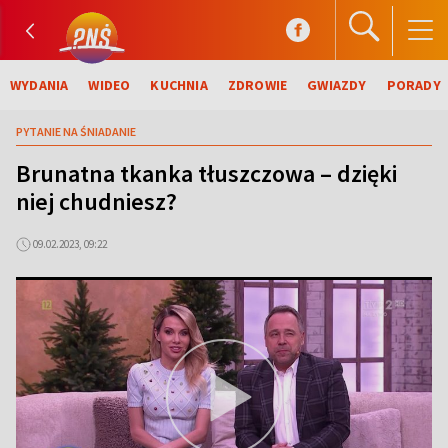
WYDANIA
WIDEO
KUCHNIA
ZDROWIE
GWIAZDY
PORADY
PYTANIE NA ŚNIADANIE
Brunatna tkanka tłuszczowa – dzięki
niej chudniesz?
09.02.2023, 09:22