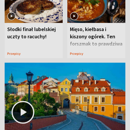
Słodki finał lubelskiej
Mięso, kiełbasa i
uczty to racuchy!
kiszony ogórek. Ten
forszmak to prawdziwa
uczta
Przepisy
Przepisy