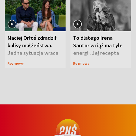
Maciej Orłoś zdradził
To dlatego Irena
kulisy małżeństwa.
Santor wciąż ma tyle
Jedna sytuacja wraca
energii. Jej recepta
jak bumerang
jest zaskakująco
Rozmowy
Rozmowy
prosta