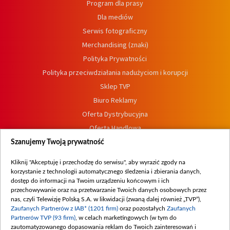
Program dla prasy
Dla mediów
Serwis fotograficzny
Merchandising (znaki)
Polityka Prywatności
Polityka przeciwdziałania nadużyciom i korupcji
Sklep TVP
Biuro Reklamy
Oferta Dystrybucyjna
Oferta Handlowa
Dostępność
Szanujemy Twoją prywatność
Moje zgody
Kliknij "Akceptuję i przechodzę do serwisu", aby wyrazić zgody na
Procedura zgłoszeń wewnętrznych
korzystanie z technologii automatycznego śledzenia i zbierania danych,
dostęp do informacji na Twoim urządzeniu końcowym i ich
przechowywanie oraz na przetwarzanie Twoich danych osobowych przez
nas, czyli Telewizję Polską S.A. w likwidacji (zwaną dalej również „TVP”),
Zaufanych Partnerów z IAB* (1201 firm)
oraz pozostałych
Zaufanych
Partnerów TVP (93 firm)
, w celach marketingowych (w tym do
zautomatyzowanego dopasowania reklam do Twoich zainteresowań i