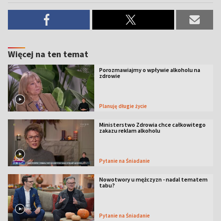
Więcej na ten temat
Porozmawiajmy o wpływie alkoholu na
zdrowie
Planuję długie życie
Ministerstwo Zdrowia chce całkowitego
zakazu reklam alkoholu
Pytanie na Śniadanie
Nowotwory u mężczyzn - nadal tematem
tabu?
Pytanie na Śniadanie