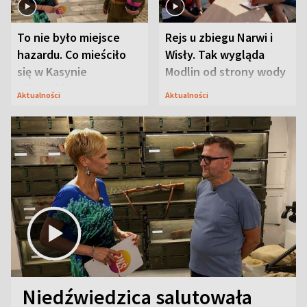
To nie było miejsce
Rejs u zbiegu Narwi i
hazardu. Co mieściło
Wisły. Tak wygląda
się w Kasynie
Modlin od strony wody
Oficerskim?
Aktualności
Aktualności
Niedźwiedzica salutowała