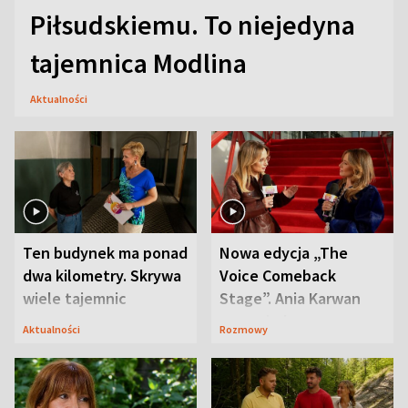
Piłsudskiemu. To niejedyna
tajemnica Modlina
Aktualności
Ten budynek ma ponad
Nowa edycja „The
dwa kilometry. Skrywa
Voice Comeback
wiele tajemnic
Stage”. Ania Karwan
zapowiada
Aktualności
Rozmowy
niespodzianki