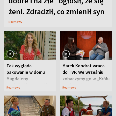
dobre i na złe” ogłosił, że się
żeni. Zdradził, co zmienił syn
Rozmowy
Tak wygląda
Marek Kondrat wraca
pakowanie w domu
do TVP. We wrześniu
Magdaleny
zobaczymy go w „Królu
Waligórskiej-Lisieckiej.
Maciusiu I”
Rozmowy
Rozmowy
Mąż nie odpuszcza