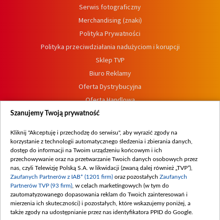
Serwis fotograficzny
Merchandising (znaki)
Polityka Prywatności
Polityka przeciwdziałania nadużyciom i korupcji
Sklep TVP
Biuro Reklamy
Oferta Dystrybucyjna
Oferta Handlowa
Dostępność
Szanujemy Twoją prywatność
Moje zgody
Kliknij "Akceptuję i przechodzę do serwisu", aby wyrazić zgody na
Procedura zgłoszeń wewnętrznych
korzystanie z technologii automatycznego śledzenia i zbierania danych,
dostęp do informacji na Twoim urządzeniu końcowym i ich
przechowywanie oraz na przetwarzanie Twoich danych osobowych przez
nas, czyli Telewizję Polską S.A. w likwidacji (zwaną dalej również „TVP”),
Zaufanych Partnerów z IAB* (1201 firm)
oraz pozostałych
Zaufanych
Partnerów TVP (93 firm)
, w celach marketingowych (w tym do
zautomatyzowanego dopasowania reklam do Twoich zainteresowań i
mierzenia ich skuteczności) i pozostałych, które wskazujemy poniżej, a
także zgody na udostępnianie przez nas identyfikatora PPID do Google.