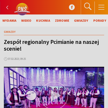
WYDANIA
WIDEO
KUCHNIA
ZDROWIE
GWIAZDY
PORADY
GWIAZDY
Zespół regionalny Pcimianie na naszej
scenie!
07.02.2023, 09:25