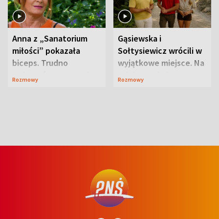
Anna z „Sanatorium
Gąsiewska i
miłości” pokazała
Sołtysiewicz wrócili w
biceps. Trudno
wyjątkowe miejsce. Na
uwierzyć, co przeszła
szlaku czekał
Rozmowy
Rozmowy
wcześniej
niedźwiedź