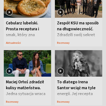
Cebularz lubelski.
Zespół KSU ma sposób
Prosta receptura i
na długowieczność.
smak, który zna
Zdradzili swój sekret
Lubelszczyzna
Aktualności
Rozmowy
Maciej Orłoś zdradził
To dlatego Irena
kulisy małżeństwa.
Santor wciąż ma tyle
Jedna sytuacja wraca
energii. Jej recepta
jak bumerang
jest zaskakująco
Rozmowy
Rozmowy
prosta