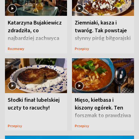
Katarzyna Bujakiewicz
Ziemniaki, kasza i
zdradziła, co
twaróg. Tak powstaje
najbardziej zachwyca
słynny piróg biłgorajski
ją w Lublinie
Rozmowy
Przepisy
Słodki finał lubelskiej
Mięso, kiełbasa i
uczty to racuchy!
kiszony ogórek. Ten
forszmak to prawdziwa
uczta
Przepisy
Przepisy