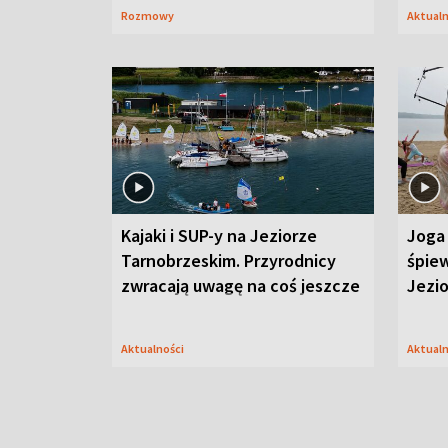
Rozmowy
Aktual
Kajaki i SUP-y na Jeziorze
Joga 
Tarnobrzeskim. Przyrodnicy
śpiew
zwracają uwagę na coś jeszcze
Jezi
Aktualności
Aktual