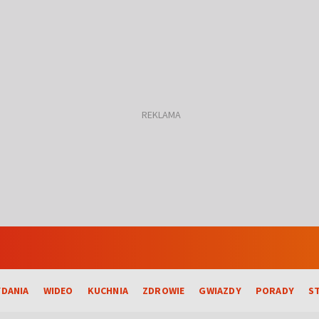
DANIA
WIDEO
KUCHNIA
ZDROWIE
GWIAZDY
PORADY
S