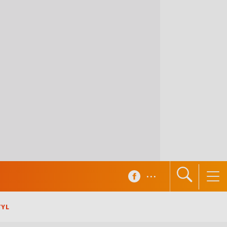
...
TYL