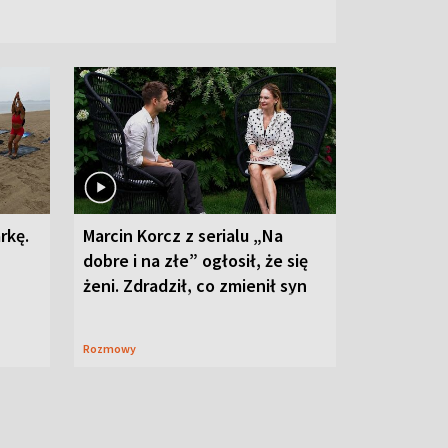
rkę.
Marcin Korcz z serialu „Na
dobre i na złe” ogłosił, że się
żeni. Zdradził, co zmienił syn
Rozmowy