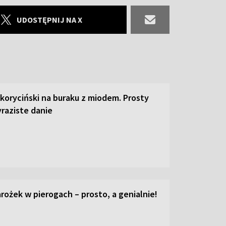
UDOSTĘPNIJ NA X
 koryciński na buraku z miodem. Prosty
raziste danie
ożek w pierogach – prosto, a genialnie!