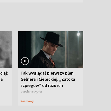
ciąż
Tak wyglądał pierwszy plan
ta
Gelnera i Cieleckiej. „Zatoka
szpiegów” od razu ich
zaskoczyła
Rozmowy