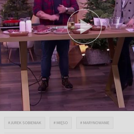
#JUREK SOBIENIAK
# MIĘSO
# MARYNOWANIE