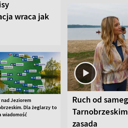
isy
cja wraca jak
Ruch od sameg
r nad Jeziorem
brzeskim. Dla żeglarzy to
Tarnobrzeskim,
a wiadomość
zasada