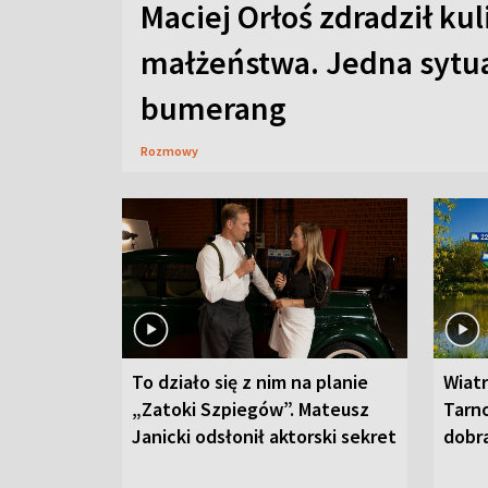
Maciej Orłoś zdradził kul
małżeństwa. Jedna sytua
bumerang
Rozmowy
To działo się z nim na planie
Wiat
„Zatoki Szpiegów”. Mateusz
Tarno
Janicki odsłonił aktorski sekret
dobr