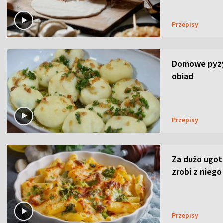
Przepisy
Domowe pyzy 
obiad
Przepisy
Za dużo ugo
zrobi z niego
Przepisy