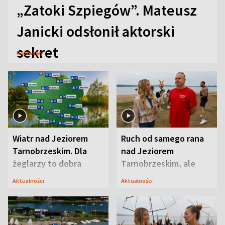
„Zatoki Szpiegów”. Mateusz
Janicki odsłonił aktorski
sekret
Rozmowy
Wiatr nad Jeziorem
Ruch od samego rana
Tarnobrzeskim. Dla
nad Jeziorem
żeglarzy to dobra
Tarnobrzeskim, ale
wiadomość
ważna jest jedna
Aktualności
Aktualności
zasada