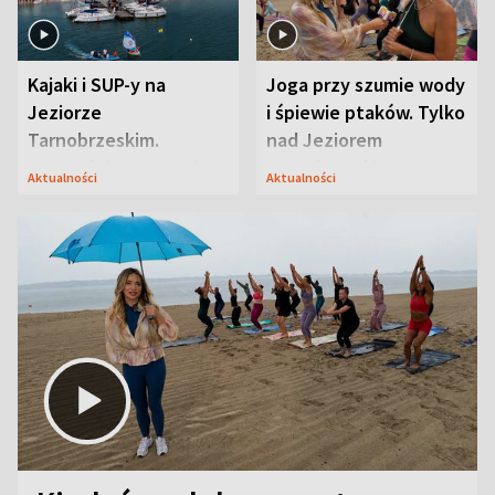
Kajaki i SUP-y na
Joga przy szumie wody
Jeziorze
i śpiewie ptaków. Tylko
Tarnobrzeskim.
nad Jeziorem
Przyrodnicy zwracają
Tarnobrzeskim
Aktualności
Aktualności
uwagę na coś jeszcze