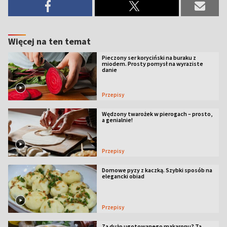
Więcej na ten temat
Pieczony ser koryciński na buraku z
miodem. Prosty pomysł na wyraziste
danie
Przepisy
Wędzony twarożek w pierogach – prosto,
a genialnie!
Przepisy
Domowe pyzy z kaczką. Szybki sposób na
elegancki obiad
Przepisy
Za dużo ugotowanego makaronu? Ta