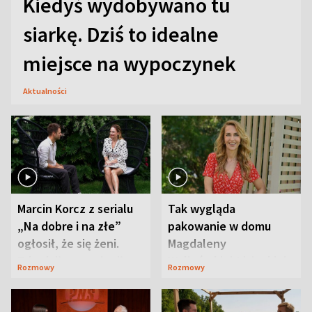
Kiedyś wydobywano tu
siarkę. Dziś to idealne
miejsce na wypoczynek
Aktualności
Marcin Korcz z serialu
Tak wygląda
„Na dobre i na złe”
pakowanie w domu
ogłosił, że się żeni.
Magdaleny
Zdradził, co zmienił
Waligórskiej-Lisieckiej.
Rozmowy
Rozmowy
syn
Mąż nie odpuszcza