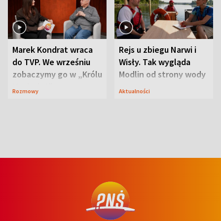
Marek Kondrat wraca
Rejs u zbiegu Narwi i
do TVP. We wrześniu
Wisły. Tak wygląda
zobaczymy go w „Królu
Modlin od strony wody
Maciusiu I”
Rozmowy
Aktualności