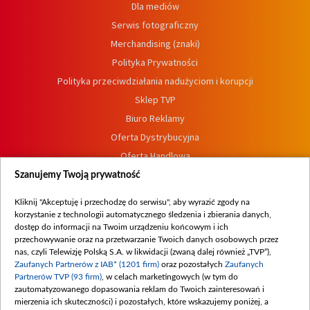
Dla mediów
Serwis fotograficzny
Merchandising (znaki)
Polityka Prywatności
Polityka przeciwdziałania nadużyciom i korupcji
Sklep TVP
Biuro Reklamy
Oferta Dystrybucyjna
Oferta Handlowa
Dostępność
Szanujemy Twoją prywatność
Moje zgody
Kliknij "Akceptuję i przechodzę do serwisu", aby wyrazić zgody na
Procedura zgłoszeń wewnętrznych
korzystanie z technologii automatycznego śledzenia i zbierania danych,
dostęp do informacji na Twoim urządzeniu końcowym i ich
przechowywanie oraz na przetwarzanie Twoich danych osobowych przez
nas, czyli Telewizję Polską S.A. w likwidacji (zwaną dalej również „TVP”),
Zaufanych Partnerów z IAB* (1201 firm)
oraz pozostałych
Zaufanych
Partnerów TVP (93 firm)
, w celach marketingowych (w tym do
zautomatyzowanego dopasowania reklam do Twoich zainteresowań i
mierzenia ich skuteczności) i pozostałych, które wskazujemy poniżej, a