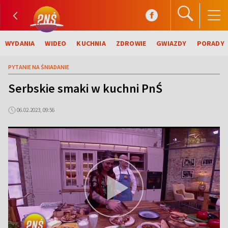
WYDANIA
WIDEO
KUCHNIA
ZDROWIE
GWIAZDY
PORADY
PYTANIE NA ŚNIADANIE
Serbskie smaki w kuchni PnŚ
06.02.2023, 09:56