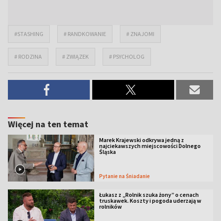
#STASHING
# RANDKOWANIE
# ZNAJOMI
# RODZINA
# ZWIĄZEK
# PSYCHOLOG
Więcej na ten temat
Marek Krajewski odkrywa jedną z
najciekawszych miejscowości Dolnego
Śląska
Pytanie na Śniadanie
Łukasz z „Rolnik szuka żony” o cenach
truskawek. Koszty i pogoda uderzają w
rolników