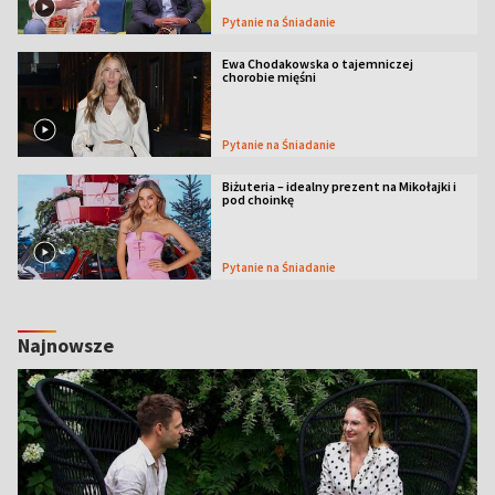
Pytanie na Śniadanie
Ewa Chodakowska o tajemniczej
chorobie mięśni
Pytanie na Śniadanie
Biżuteria – idealny prezent na Mikołajki i
pod choinkę
Pytanie na Śniadanie
Najnowsze