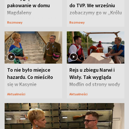
pakowanie w domu
do TVP. We wrześniu
Magdaleny
zobaczymy go w „Królu
Waligórskiej-Lisieckiej.
Maciusiu I”
Rozmowy
Rozmowy
Mąż nie odpuszcza
To nie było miejsce
Rejs u zbiegu Narwi i
hazardu. Co mieściło
Wisły. Tak wygląda
się w Kasynie
Modlin od strony wody
Oficerskim?
Aktualności
Aktualności