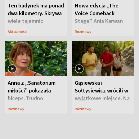
Ten budynek ma ponad
Nowa edycja „The
dwa kilometry. Skrywa
Voice Comeback
wiele tajemnic
Stage”. Ania Karwan
zapowiada
Aktualności
Rozmowy
niespodzianki
Anna z „Sanatorium
Gąsiewska i
miłości” pokazała
Sołtysiewicz wrócili w
biceps. Trudno
wyjątkowe miejsce. Na
uwierzyć, co przeszła
szlaku czekał
Rozmowy
Rozmowy
wcześniej
niedźwiedź