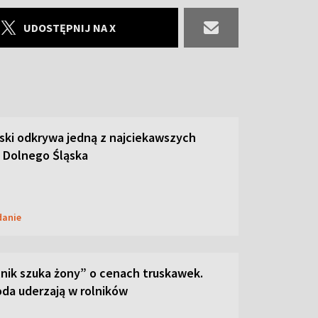
UDOSTĘPNIJ NA X
ski odkrywa jedną z najciekawszych
 Dolnego Śląska
danie
lnik szuka żony” o cenach truskawek.
oda uderzają w rolników