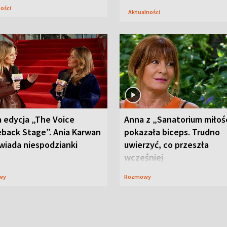
ności
Aktualności
 edycja „The Voice
Anna z „Sanatorium miłoś
back Stage”. Ania Karwan
pokazała biceps. Trudno
wiada niespodzianki
uwierzyć, co przeszła
wcześniej
wy
Rozmowy