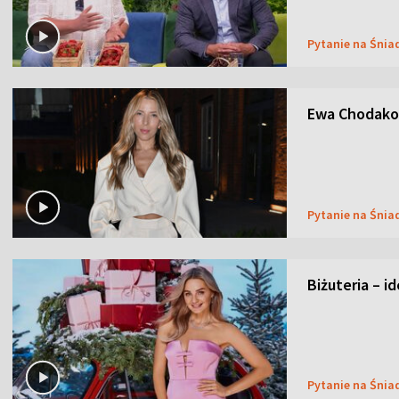
Pytanie na Śnia
Ewa Chodakow
Pytanie na Śnia
Biżuteria – i
Pytanie na Śnia