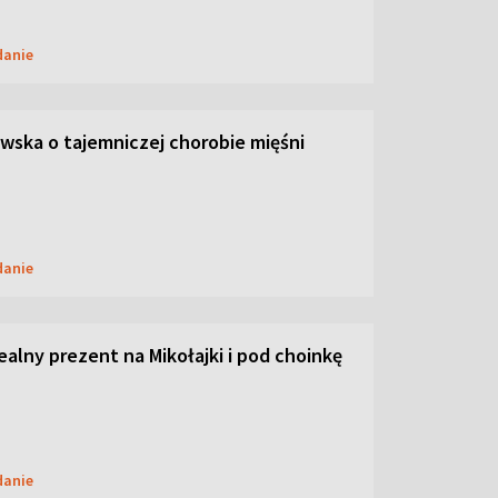
danie
ska o tajemniczej chorobie mięśni
danie
dealny prezent na Mikołajki i pod choinkę
danie