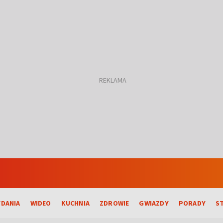
DANIA
WIDEO
KUCHNIA
ZDROWIE
GWIAZDY
PORADY
S