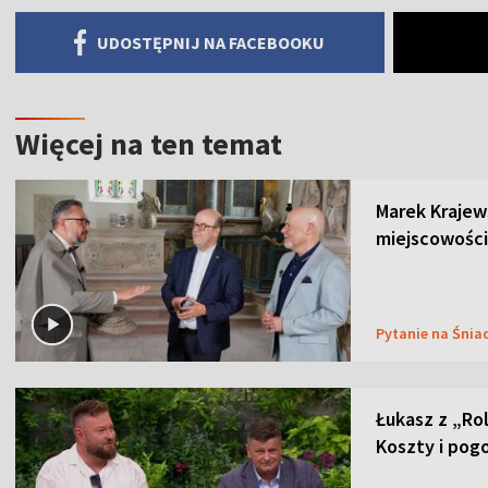
UDOSTĘPNIJ NA FACEBOOKU
Więcej na ten temat
Marek Krajew
miejscowości
Pytanie na Śnia
Łukasz z „Ro
Koszty i pog