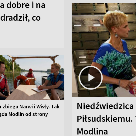
a dobre i na
Zdradził, co
Niedźwiedzica
u zbiegu Narwi i Wisły. Tak
ąda Modlin od strony
Piłsudskiemu. 
y
Modlina