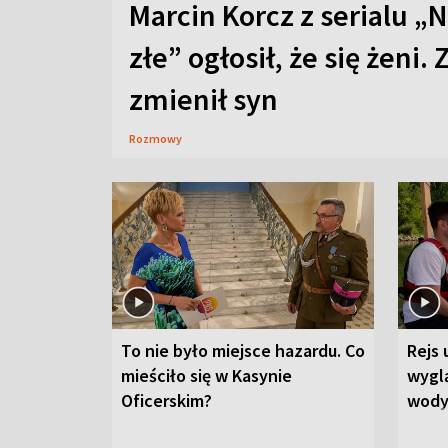
Marcin Korcz z serialu „N
złe” ogłosił, że się żeni. 
zmienił syn
Rozmowy
To nie było miejsce hazardu. Co
Rejs 
mieściło się w Kasynie
wygl
Oficerskim?
wod