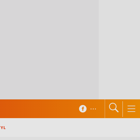
...
TYL