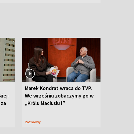
Marek Kondrat wraca do TVP.
iej-
We wrześniu zobaczymy go w
cza
„Królu Maciusiu I”
Rozmowy