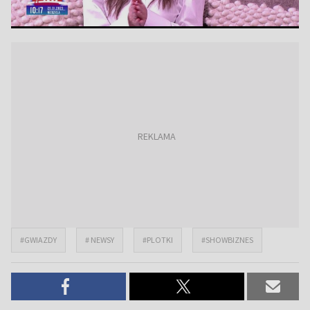
#GWIAZDY
# NEWSY
#PLOTKI
#SHOWBIZNES