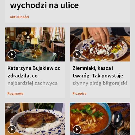
wychodzi na ulice
Aktualności
Katarzyna Bujakiewicz
Ziemniaki, kasza i
zdradziła, co
twaróg. Tak powstaje
najbardziej zachwyca
słynny piróg biłgorajski
ją w Lublinie
Rozmowy
Przepisy