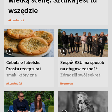
wszędzie
Aktualności
Cebularz lubelski.
Zespół KSU ma sposób
Prosta receptura i
na długowieczność.
smak, który zna
Zdradzili swój sekret
Lubelszczyzna
Aktualności
Rozmowy