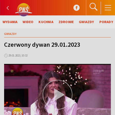
WYDANIA
WIDEO
KUCHNIA
ZDROWIE
GWIAZDY
PORADY
GWIAZDY
Czerwony dywan 29.01.2023
29.01.2023, 10:32