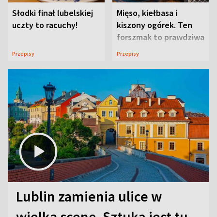
Słodki finał lubelskiej
Mięso, kiełbasa i
uczty to racuchy!
kiszony ogórek. Ten
forszmak to prawdziwa
uczta
Przepisy
Przepisy
Lublin zamienia ulice w
wielką scenę. Sztuka jest tu