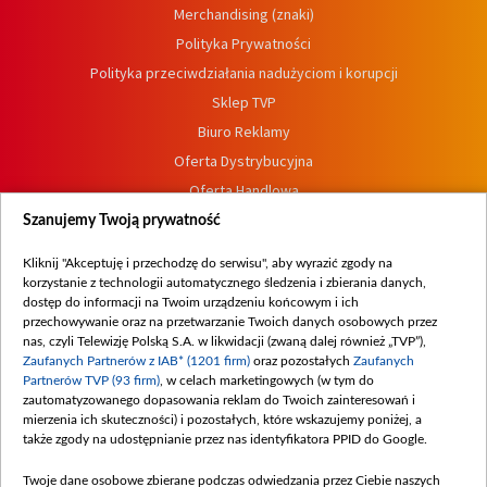
Merchandising (znaki)
Polityka Prywatności
Polityka przeciwdziałania nadużyciom i korupcji
Sklep TVP
Biuro Reklamy
Oferta Dystrybucyjna
Oferta Handlowa
Dostępność
Szanujemy Twoją prywatność
Moje zgody
Kliknij "Akceptuję i przechodzę do serwisu", aby wyrazić zgody na
Procedura zgłoszeń wewnętrznych
korzystanie z technologii automatycznego śledzenia i zbierania danych,
dostęp do informacji na Twoim urządzeniu końcowym i ich
przechowywanie oraz na przetwarzanie Twoich danych osobowych przez
nas, czyli Telewizję Polską S.A. w likwidacji (zwaną dalej również „TVP”),
Zaufanych Partnerów z IAB* (1201 firm)
oraz pozostałych
Zaufanych
Partnerów TVP (93 firm)
, w celach marketingowych (w tym do
zautomatyzowanego dopasowania reklam do Twoich zainteresowań i
mierzenia ich skuteczności) i pozostałych, które wskazujemy poniżej, a
także zgody na udostępnianie przez nas identyfikatora PPID do Google.
Twoje dane osobowe zbierane podczas odwiedzania przez Ciebie naszych