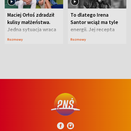
Maciej Orłoś zdradził
To dlatego Irena
kulisy małżeństwa.
Santor wciąż ma tyle
Jedna sytuacja wraca
energii. Jej recepta
jak bumerang
jest zaskakująco
Rozmowy
Rozmowy
prosta