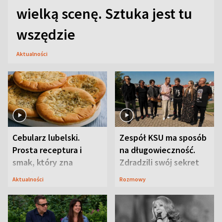
wielką scenę. Sztuka jest tu
wszędzie
Aktualności
Cebularz lubelski.
Zespół KSU ma sposób
Prosta receptura i
na długowieczność.
smak, który zna
Zdradzili swój sekret
Lubelszczyzna
Aktualności
Rozmowy