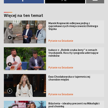
Więcej na ten temat
Marek Krajewski odkrywa jedną z
najciekawszych miejscowości Dolnego
Śląska
Pytanie na Śniadanie
Łukasz z „Rolnik szuka żony” o cenach
truskawek. Koszty i pogoda uderzają w
rolników
Pytanie na Śniadanie
Ewa Chodakowska o tajemniczej
chorobie mięśni
Pytanie na Śniadanie
Biżuteria – idealny prezent na Mikołajki i
pod choinkę