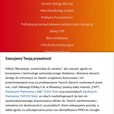
Serwis fotograficzny
Merchandising (znaki)
Polityka Prywatności
Polityka przeciwdziałania nadużyciom i korupcji
Sklep TVP
Biuro Reklamy
Oferta Dystrybucyjna
Oferta Handlowa
Dostępność
Szanujemy Twoją prywatność
Moje zgody
Kliknij "Akceptuję i przechodzę do serwisu", aby wyrazić zgody na
Procedura zgłoszeń wewnętrznych
korzystanie z technologii automatycznego śledzenia i zbierania danych,
dostęp do informacji na Twoim urządzeniu końcowym i ich
przechowywanie oraz na przetwarzanie Twoich danych osobowych przez
nas, czyli Telewizję Polską S.A. w likwidacji (zwaną dalej również „TVP”),
Zaufanych Partnerów z IAB* (1201 firm)
oraz pozostałych
Zaufanych
Partnerów TVP (93 firm)
, w celach marketingowych (w tym do
zautomatyzowanego dopasowania reklam do Twoich zainteresowań i
mierzenia ich skuteczności) i pozostałych, które wskazujemy poniżej, a
także zgody na udostępnianie przez nas identyfikatora PPID do Google.