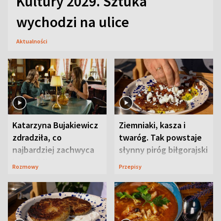
Kultury 2029. Sztuka
wychodzi na ulice
Aktualności
Katarzyna Bujakiewicz
Ziemniaki, kasza i
zdradziła, co
twaróg. Tak powstaje
najbardziej zachwyca
słynny piróg biłgorajski
ją w Lublinie
Rozmowy
Przepisy