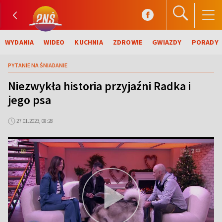
WYDANIA
WIDEO
KUCHNIA
ZDROWIE
GWIAZDY
PORADY
PYTANIE NA ŚNIADANIE
Niezwykła historia przyjaźni Radka i
jego psa
27.01.2023, 08:28