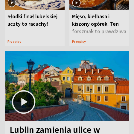
Słodki finał lubelskiej
Mięso, kiełbasa i
uczty to racuchy!
kiszony ogórek. Ten
forszmak to prawdziwa
uczta
Przepisy
Przepisy
Lublin zamienia ulice w