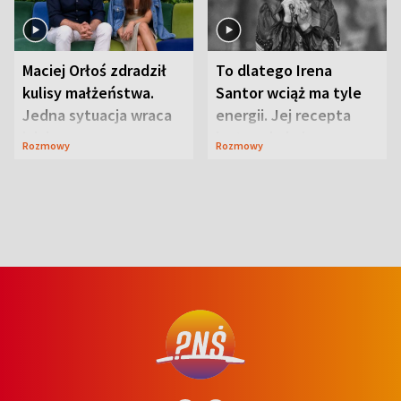
Maciej Orłoś zdradził
To dlatego Irena
kulisy małżeństwa.
Santor wciąż ma tyle
Jedna sytuacja wraca
energii. Jej recepta
jak bumerang
jest zaskakująco
Rozmowy
Rozmowy
prosta