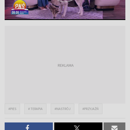
#PIES
# TERAPIA
#NASTRÓJ
#PRZYJAŹŃ