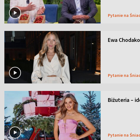
Pytanie na Śnia
Ewa Chodakow
Pytanie na Śnia
Biżuteria – i
Pytanie na Śnia