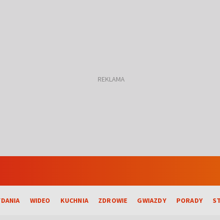
DANIA
WIDEO
KUCHNIA
ZDROWIE
GWIAZDY
PORADY
S