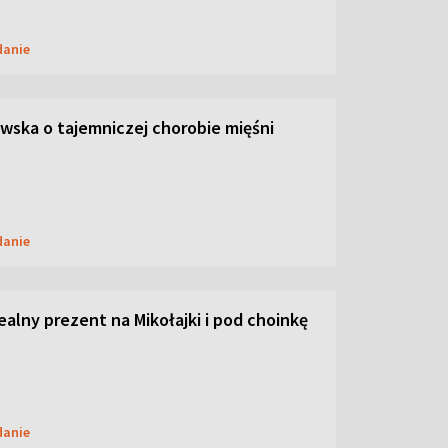
danie
ska o tajemniczej chorobie mięśni
danie
dealny prezent na Mikołajki i pod choinkę
danie