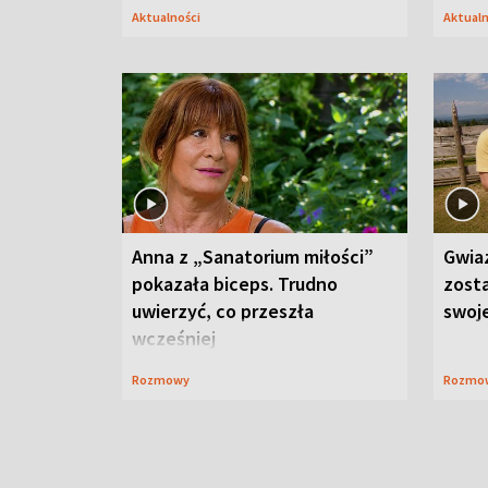
Aktualności
Aktual
Anna z „Sanatorium miłości”
Gwia
pokazała biceps. Trudno
zost
uwierzyć, co przeszła
swoj
wcześniej
Rozmowy
Rozmo