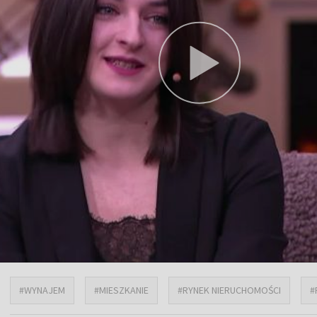
#WYNAJEM
#MIESZKANIE
#RYNEK NIERUCHOMOŚCI
#