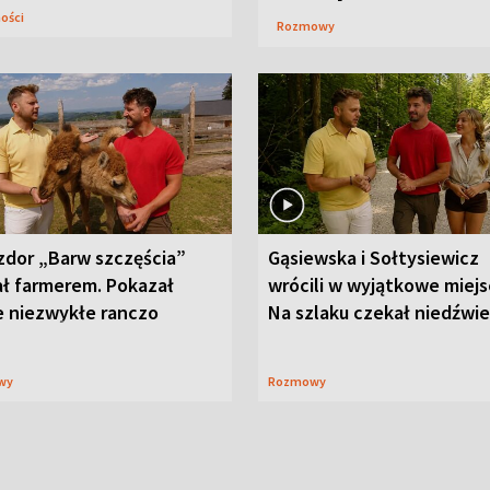
ności
Rozmowy
zdor „Barw szczęścia”
Gąsiewska i Sołtysiewicz
ał farmerem. Pokazał
wrócili w wyjątkowe miejs
e niezwykłe ranczo
Na szlaku czekał niedźwi
wy
Rozmowy