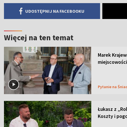
UDOSTĘPNIJ NA FACEBOOKU
Więcej na ten temat
Marek Krajew
miejscowości
Pytanie na Śnia
Łukasz z „Ro
Koszty i pog