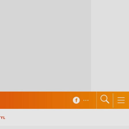
...
TYL