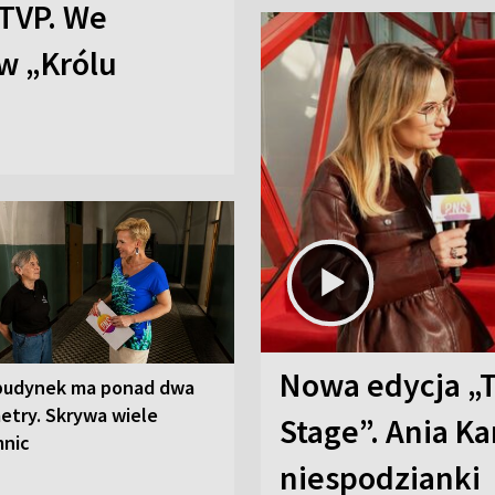
TVP. We
w „Królu
Nowa edycja „
budynek ma ponad dwa
etry. Skrywa wiele
Stage”. Ania K
mnic
niespodzianki