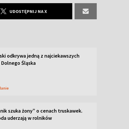
UDOSTĘPNIJ NA X
ski odkrywa jedną z najciekawszych
 Dolnego Śląska
danie
lnik szuka żony” o cenach truskawek.
oda uderzają w rolników