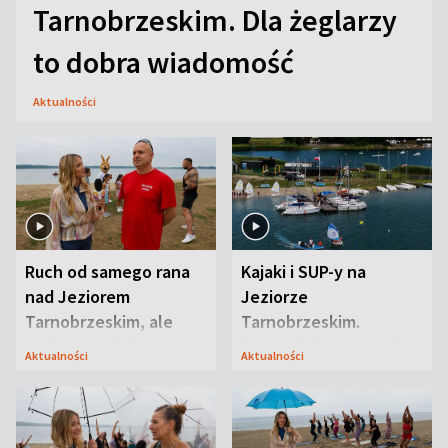
Tarnobrzeskim. Dla żeglarzy
to dobra wiadomość
Aktualności
Ruch od samego rana
Kajaki i SUP-y na
nad Jeziorem
Jeziorze
Tarnobrzeskim, ale
Tarnobrzeskim.
ważna jest jedna
Przyrodnicy zwracają
Aktualności
Aktualności
zasada
uwagę na coś jeszcze