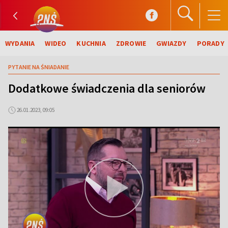
WYDANIA
WIDEO
KUCHNIA
ZDROWIE
GWIAZDY
PORADY
PYTANIE NA ŚNIADANIE
Dodatkowe świadczenia dla seniorów
26.01.2023, 09:05