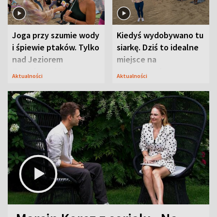
Joga przy szumie wody
Kiedyś wydobywano tu
i śpiewie ptaków. Tylko
siarkę. Dziś to idealne
nad Jeziorem
miejsce na
Tarnobrzeskim
wypoczynek
Aktualności
Aktualności