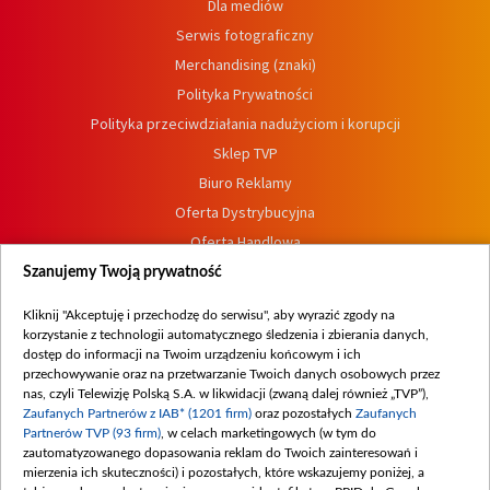
Dla mediów
Serwis fotograficzny
Merchandising (znaki)
Polityka Prywatności
Polityka przeciwdziałania nadużyciom i korupcji
Sklep TVP
Biuro Reklamy
Oferta Dystrybucyjna
Oferta Handlowa
Dostępność
Szanujemy Twoją prywatność
Moje zgody
Kliknij "Akceptuję i przechodzę do serwisu", aby wyrazić zgody na
Procedura zgłoszeń wewnętrznych
korzystanie z technologii automatycznego śledzenia i zbierania danych,
dostęp do informacji na Twoim urządzeniu końcowym i ich
przechowywanie oraz na przetwarzanie Twoich danych osobowych przez
nas, czyli Telewizję Polską S.A. w likwidacji (zwaną dalej również „TVP”),
Zaufanych Partnerów z IAB* (1201 firm)
oraz pozostałych
Zaufanych
Partnerów TVP (93 firm)
, w celach marketingowych (w tym do
zautomatyzowanego dopasowania reklam do Twoich zainteresowań i
mierzenia ich skuteczności) i pozostałych, które wskazujemy poniżej, a