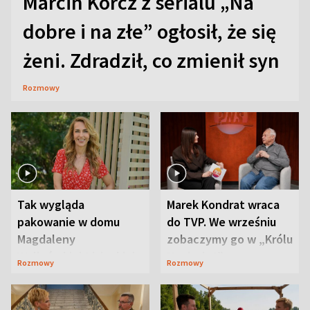
Marcin Korcz z serialu „Na
dobre i na złe” ogłosił, że się
żeni. Zdradził, co zmienił syn
Rozmowy
Tak wygląda
Marek Kondrat wraca
pakowanie w domu
do TVP. We wrześniu
Magdaleny
zobaczymy go w „Królu
Waligórskiej-Lisieckiej.
Maciusiu I”
Rozmowy
Rozmowy
Mąż nie odpuszcza