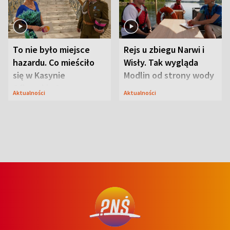
To nie było miejsce
Rejs u zbiegu Narwi i
hazardu. Co mieściło
Wisły. Tak wygląda
się w Kasynie
Modlin od strony wody
Oficerskim?
Aktualności
Aktualności