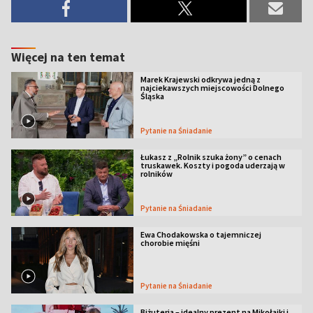
Więcej na ten temat
Marek Krajewski odkrywa jedną z
najciekawszych miejscowości Dolnego
Śląska
Pytanie na Śniadanie
Łukasz z „Rolnik szuka żony” o cenach
truskawek. Koszty i pogoda uderzają w
rolników
Pytanie na Śniadanie
Ewa Chodakowska o tajemniczej
chorobie mięśni
Pytanie na Śniadanie
Biżuteria – idealny prezent na Mikołajki i