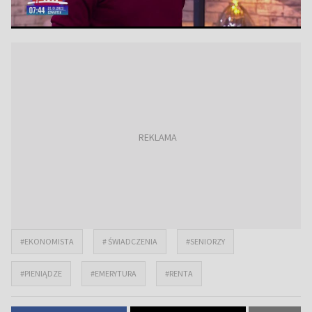
#EKONOMISTA
# ŚWIADCZENIA
#SENIORZY
#PIENIĄDZE
#EMERYTURA
#RENTA