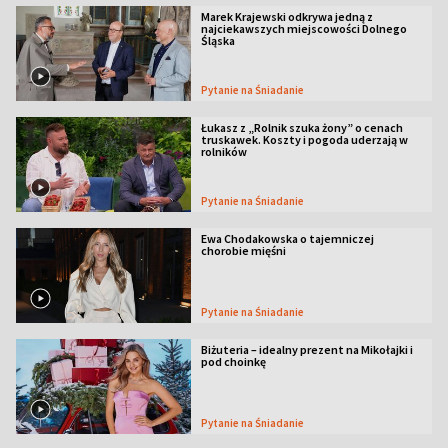
Marek Krajewski odkrywa jedną z
najciekawszych miejscowości Dolnego
Śląska
Pytanie na Śniadanie
Łukasz z „Rolnik szuka żony” o cenach
truskawek. Koszty i pogoda uderzają w
rolników
Pytanie na Śniadanie
Ewa Chodakowska o tajemniczej
chorobie mięśni
Pytanie na Śniadanie
Biżuteria – idealny prezent na Mikołajki i
pod choinkę
Pytanie na Śniadanie