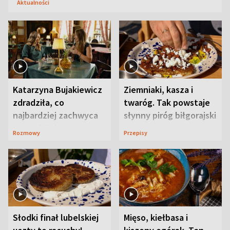
Aktualności
Katarzyna Bujakiewicz
Ziemniaki, kasza i
zdradziła, co
twaróg. Tak powstaje
najbardziej zachwyca
słynny piróg biłgorajski
ją w Lublinie
Rozmowy
Przepisy
Słodki finał lubelskiej
Mięso, kiełbasa i