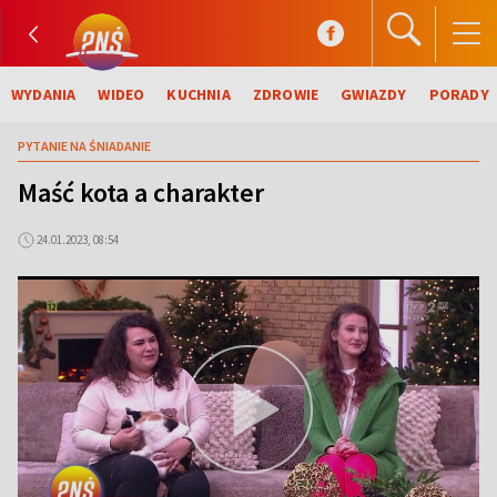
WYDANIA
WIDEO
KUCHNIA
ZDROWIE
GWIAZDY
PORADY
PYTANIE NA ŚNIADANIE
Maść kota a charakter
24.01.2023, 08:54