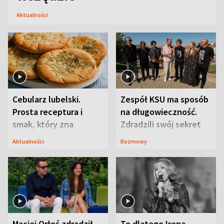
Aktualności
Cebularz lubelski.
Zespół KSU ma sposób
Prosta receptura i
na długowieczność.
smak, który zna
Zdradzili swój sekret
Lubelszczyzna
Aktualności
Rozmowy
Maciej Orłoś zdradził
To dlatego Irena