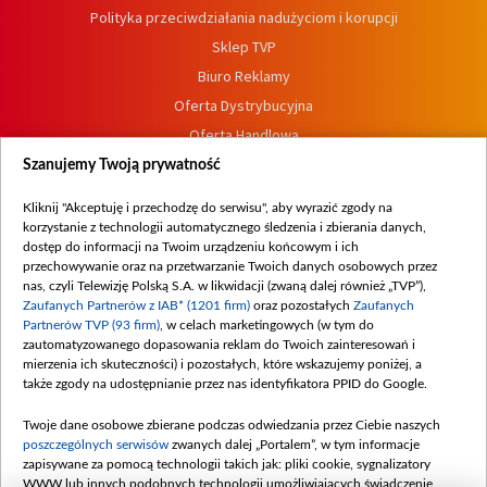
Polityka przeciwdziałania nadużyciom i korupcji
Sklep TVP
Biuro Reklamy
Oferta Dystrybucyjna
Oferta Handlowa
Dostępność
Szanujemy Twoją prywatność
Moje zgody
Kliknij "Akceptuję i przechodzę do serwisu", aby wyrazić zgody na
Procedura zgłoszeń wewnętrznych
korzystanie z technologii automatycznego śledzenia i zbierania danych,
dostęp do informacji na Twoim urządzeniu końcowym i ich
przechowywanie oraz na przetwarzanie Twoich danych osobowych przez
nas, czyli Telewizję Polską S.A. w likwidacji (zwaną dalej również „TVP”),
Zaufanych Partnerów z IAB* (1201 firm)
oraz pozostałych
Zaufanych
Partnerów TVP (93 firm)
, w celach marketingowych (w tym do
zautomatyzowanego dopasowania reklam do Twoich zainteresowań i
mierzenia ich skuteczności) i pozostałych, które wskazujemy poniżej, a
także zgody na udostępnianie przez nas identyfikatora PPID do Google.
Twoje dane osobowe zbierane podczas odwiedzania przez Ciebie naszych
poszczególnych serwisów
zwanych dalej „Portalem”, w tym informacje
zapisywane za pomocą technologii takich jak: pliki cookie, sygnalizatory
WWW lub innych podobnych technologii umożliwiających świadczenie