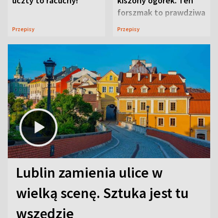
uczty to racuchy!
kiszony ogórek. Ten
forszmak to prawdziwa
uczta
Przepisy
Przepisy
Lublin zamienia ulice w
wielką scenę. Sztuka jest tu
wszędzie