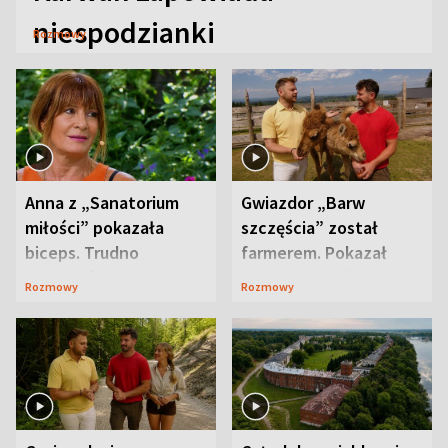
niespodzianki
Rozmowy
Anna z „Sanatorium
Gwiazdor „Barw
miłości” pokazała
szczęścia” został
biceps. Trudno
farmerem. Pokazał
uwierzyć, co przeszła
swoje niezwykłe
Rozmowy
Rozmowy
wcześniej
ranczo