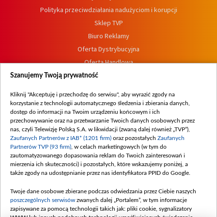
Polityka przeciwdziałania nadużyciom i korupcji
Sklep TVP
Biuro Reklamy
Oferta Dystrybucyjna
Oferta Handlowa
Dostępność
Szanujemy Twoją prywatność
Moje zgody
Kliknij "Akceptuję i przechodzę do serwisu", aby wyrazić zgody na
Procedura zgłoszeń wewnętrznych
korzystanie z technologii automatycznego śledzenia i zbierania danych,
dostęp do informacji na Twoim urządzeniu końcowym i ich
przechowywanie oraz na przetwarzanie Twoich danych osobowych przez
nas, czyli Telewizję Polską S.A. w likwidacji (zwaną dalej również „TVP”),
Zaufanych Partnerów z IAB* (1201 firm)
oraz pozostałych
Zaufanych
Partnerów TVP (93 firm)
, w celach marketingowych (w tym do
zautomatyzowanego dopasowania reklam do Twoich zainteresowań i
mierzenia ich skuteczności) i pozostałych, które wskazujemy poniżej, a
także zgody na udostępnianie przez nas identyfikatora PPID do Google.
Twoje dane osobowe zbierane podczas odwiedzania przez Ciebie naszych
poszczególnych serwisów
zwanych dalej „Portalem”, w tym informacje
zapisywane za pomocą technologii takich jak: pliki cookie, sygnalizatory