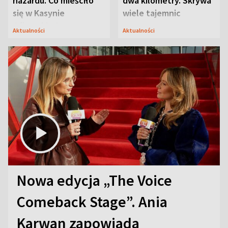
hazardu. Co mieściło
dwa kilometry. Skrywa
się w Kasynie
wiele tajemnic
Oficerskim?
Aktualności
Aktualności
Nowa edycja „The Voice
Comeback Stage”. Ania
Karwan zapowiada