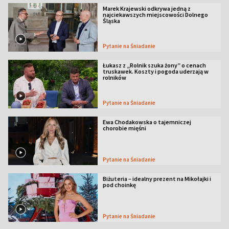
Marek Krajewski odkrywa jedną z
najciekawszych miejscowości Dolnego
Śląska
Pytanie na Śniadanie
Łukasz z „Rolnik szuka żony” o cenach
truskawek. Koszty i pogoda uderzają w
rolników
Pytanie na Śniadanie
Ewa Chodakowska o tajemniczej
chorobie mięśni
Pytanie na Śniadanie
Biżuteria – idealny prezent na Mikołajki i
pod choinkę
Pytanie na Śniadanie