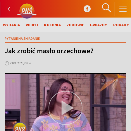
WYDANIA
WIDEO
KUCHNIA
ZDROWIE
GWIAZDY
PORADY
PYTANIE NA ŚNIADANIE
Jak zrobić masło orzechowe?
23.01.2023, 09:52