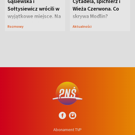
Gąsiewska i
Cytadela, spichlerz i
Sołtysiewicz wrócili w
Wieża Czerwona. Co
wyjątkowe miejsce. Na
skrywa Modlin?
szlaku czekał
Rozmowy
Aktualności
niedźwiedź
Abonament TVP