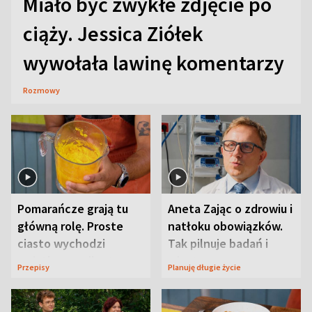
Miało być zwykłe zdjęcie po
ciąży. Jessica Ziółek
wywołała lawinę komentarzy
Rozmowy
Pomarańcze grają tu
Aneta Zając o zdrowiu i
główną rolę. Proste
natłoku obowiązków.
ciasto wychodzi
Tak pilnuje badań i
wyjątkowo wilgotne
wizyt
Przepisy
Planuję długie życie