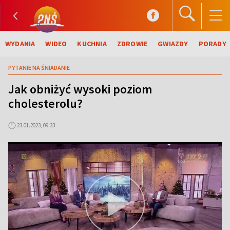
WYDANIA
WIDEO
KUCHNIA
ZDROWIE
GWIAZDY
PORADY
PYTANIE NA ŚNIADANIE
Jak obniżyć wysoki poziom
cholesterolu?
23.01.2023, 09:33