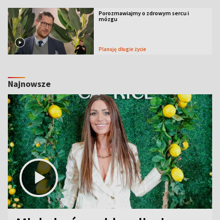
Porozmawiajmy o zdrowym sercu i
mózgu
Planuję długie życie
Najnowsze