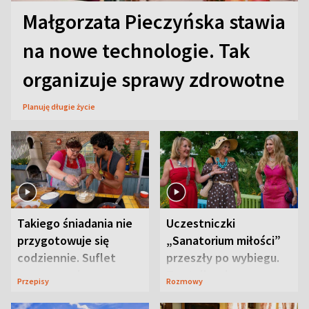
Małgorzata Pieczyńska stawia
na nowe technologie. Tak
organizuje sprawy zdrowotne
Planuję długie życie
Takiego śniadania nie
Uczestniczki
przygotowuje się
„Sanatorium miłości”
codziennie. Suflet
przeszły po wybiegu.
serowy zachwyca
Te stylizacje
Przepisy
Rozmowy
smakiem
przyciągały wzrok