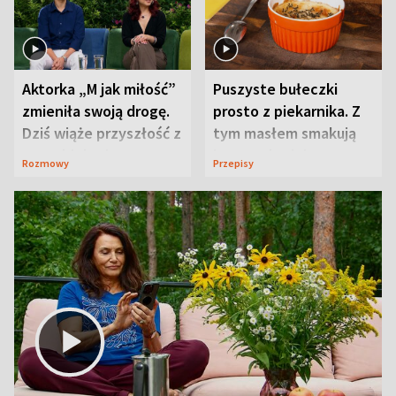
Aktorka „M jak miłość”
Puszyste bułeczki
zmieniła swoją drogę.
prosto z piekarnika. Z
Dziś wiąże przyszłość z
tym masłem smakują
neurobiologią
jeszcze lepiej
Rozmowy
Przepisy