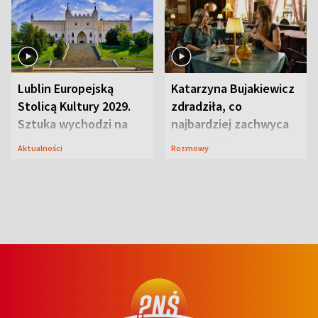
Lublin Europejską
Katarzyna Bujakiewicz
Stolicą Kultury 2029.
zdradziła, co
Sztuka wychodzi na
najbardziej zachwyca
ulice
ją w Lublinie
Aktualności
Rozmowy