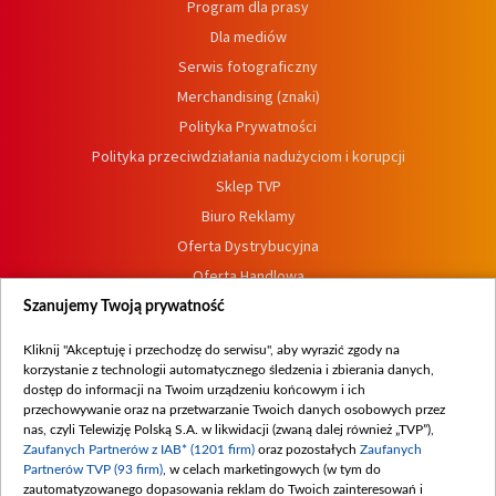
Program dla prasy
Dla mediów
Serwis fotograficzny
Merchandising (znaki)
Polityka Prywatności
Polityka przeciwdziałania nadużyciom i korupcji
Sklep TVP
Biuro Reklamy
Oferta Dystrybucyjna
Oferta Handlowa
Dostępność
Szanujemy Twoją prywatność
Moje zgody
Kliknij "Akceptuję i przechodzę do serwisu", aby wyrazić zgody na
Procedura zgłoszeń wewnętrznych
korzystanie z technologii automatycznego śledzenia i zbierania danych,
dostęp do informacji na Twoim urządzeniu końcowym i ich
przechowywanie oraz na przetwarzanie Twoich danych osobowych przez
nas, czyli Telewizję Polską S.A. w likwidacji (zwaną dalej również „TVP”),
Zaufanych Partnerów z IAB* (1201 firm)
oraz pozostałych
Zaufanych
Partnerów TVP (93 firm)
, w celach marketingowych (w tym do
zautomatyzowanego dopasowania reklam do Twoich zainteresowań i