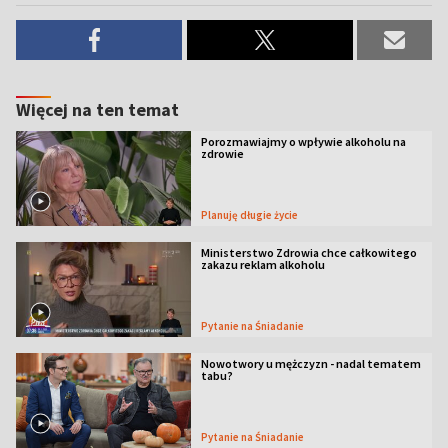
Więcej na ten temat
Porozmawiajmy o wpływie alkoholu na
zdrowie
Planuję długie życie
Ministerstwo Zdrowia chce całkowitego
zakazu reklam alkoholu
Pytanie na Śniadanie
Nowotwory u mężczyzn - nadal tematem
tabu?
Pytanie na Śniadanie