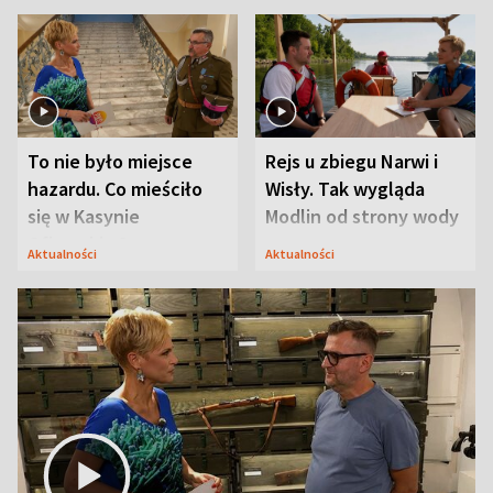
To nie było miejsce
Rejs u zbiegu Narwi i
hazardu. Co mieściło
Wisły. Tak wygląda
się w Kasynie
Modlin od strony wody
Oficerskim?
Aktualności
Aktualności