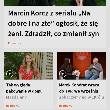
Marcin Korcz z serialu „Na
dobre i na złe” ogłosił, że się
żeni. Zdradził, co zmienił syn
Rozmowy
Tak wygląda
Marek Kondrat wraca
pakowanie w domu
do TVP. We wrześniu
Magdaleny
zobaczymy go w „Królu
Waligórskiej-Lisieckiej.
Maciusiu I”
Rozmowy
Rozmowy
Mąż nie odpuszcza