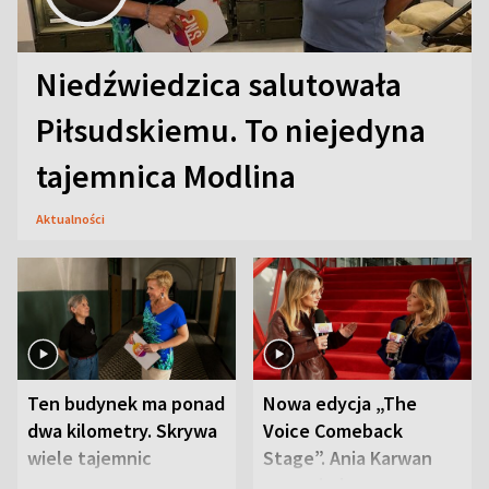
Niedźwiedzica salutowała
Piłsudskiemu. To niejedyna
tajemnica Modlina
Aktualności
Ten budynek ma ponad
Nowa edycja „The
dwa kilometry. Skrywa
Voice Comeback
wiele tajemnic
Stage”. Ania Karwan
zapowiada