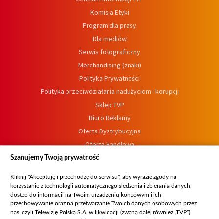
Komisja Etyki
Program dla prasy
Dla mediów
Serwis fotograficzny
Merchandising (znaki)
Polityka Prywatności
Polityka przeciwdziałania nadużyciom i korupcji
Sklep TVP
Biuro Reklamy
Oferta Dystrybucyjna
Oferta Handlowa
Dostępność
Szanujemy Twoją prywatność
Moje zgody
Kliknij "Akceptuję i przechodzę do serwisu", aby wyrazić zgody na
Procedura zgłoszeń wewnętrznych
korzystanie z technologii automatycznego śledzenia i zbierania danych,
dostęp do informacji na Twoim urządzeniu końcowym i ich
przechowywanie oraz na przetwarzanie Twoich danych osobowych przez
nas, czyli Telewizję Polską S.A. w likwidacji (zwaną dalej również „TVP”),