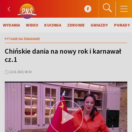
WYDANIA
WIDEO
KUCHNIA
ZDROWIE
GWIAZDY
PORADY
PYTANIE NA ŚNIADANIE
Chińskie dania na nowy rok i karnawał
cz.1
22.01.2023, 08:43