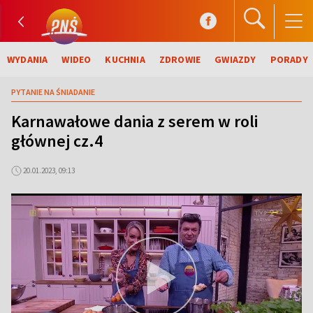
WYDANIA
WIDEO
KUCHNIA
ZDROWIE
GWIAZDY
PORADY
PYTANIE NA ŚNIADANIE
Karnawałowe dania z serem w roli
głównej cz.4
20.01.2023, 09:13