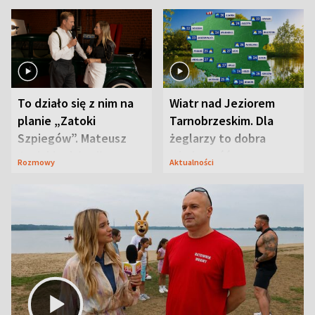
To działo się z nim na
Wiatr nad Jeziorem
planie „Zatoki
Tarnobrzeskim. Dla
Szpiegów”. Mateusz
żeglarzy to dobra
Janicki odsłonił
wiadomość
Rozmowy
Aktualności
aktorski sekret