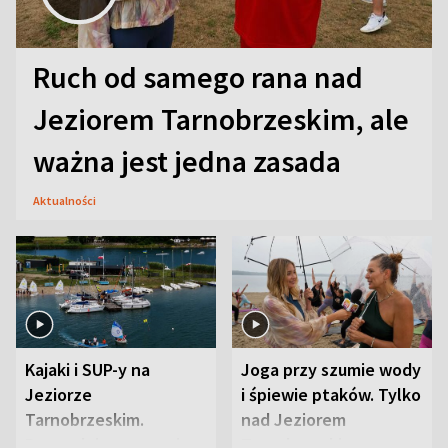
Ruch od samego rana nad
Jeziorem Tarnobrzeskim, ale
ważna jest jedna zasada
Aktualności
Kajaki i SUP-y na
Joga przy szumie wody
Jeziorze
i śpiewie ptaków. Tylko
Tarnobrzeskim.
nad Jeziorem
Przyrodnicy zwracają
Tarnobrzeskim