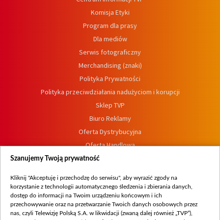
Komisja Etyki
Program dla prasy
Dla mediów
Serwis fotograficzny
Merchandising (znaki)
Polityka Prywatności
Polityka przeciwdziałania nadużyciom i korupcji
Sklep TVP
Biuro Reklamy
Oferta Dystrybucyjna
Oferta Handlowa
Dostępność
Szanujemy Twoją prywatność
Moje zgody
Kliknij "Akceptuję i przechodzę do serwisu", aby wyrazić zgody na
Procedura zgłoszeń wewnętrznych
korzystanie z technologii automatycznego śledzenia i zbierania danych,
dostęp do informacji na Twoim urządzeniu końcowym i ich
przechowywanie oraz na przetwarzanie Twoich danych osobowych przez
nas, czyli Telewizję Polską S.A. w likwidacji (zwaną dalej również „TVP”),