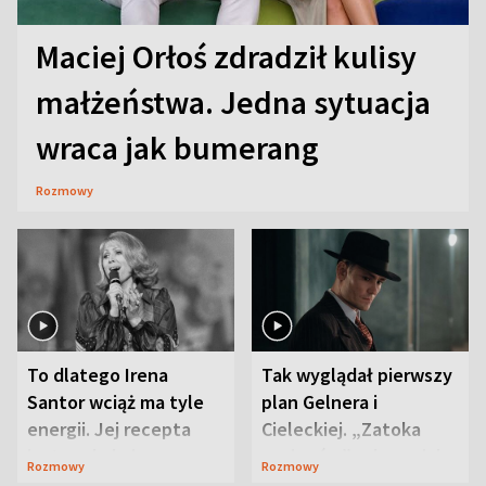
Maciej Orłoś zdradził kulisy
małżeństwa. Jedna sytuacja
wraca jak bumerang
Rozmowy
To dlatego Irena
Tak wyglądał pierwszy
Santor wciąż ma tyle
plan Gelnera i
energii. Jej recepta
Cieleckiej. „Zatoka
jest zaskakująco
szpiegów” od razu ich
Rozmowy
Rozmowy
prosta
zaskoczyła