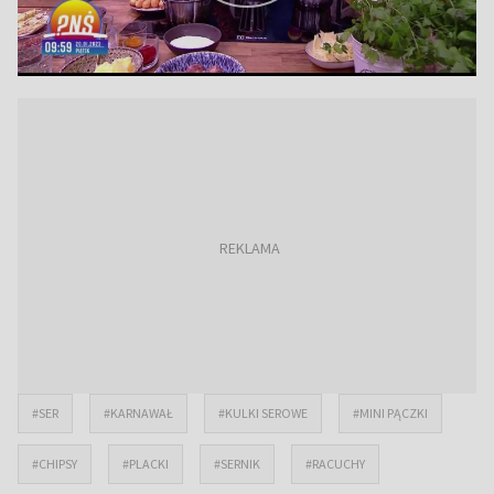
#SER
#KARNAWAŁ
#KULKI SEROWE
#MINI PĄCZKI
#CHIPSY
#PLACKI
#SERNIK
#RACUCHY