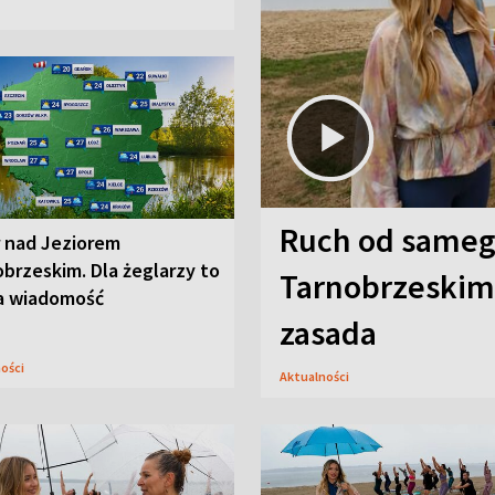
Ruch od sameg
r nad Jeziorem
brzeskim. Dla żeglarzy to
Tarnobrzeskim,
a wiadomość
zasada
ności
Aktualności