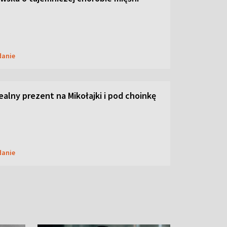
danie
dealny prezent na Mikołajki i pod choinkę
danie