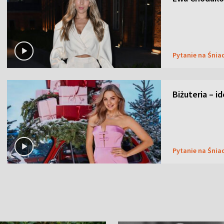
Pytanie na Śnia
Biżuteria – i
Pytanie na Śnia