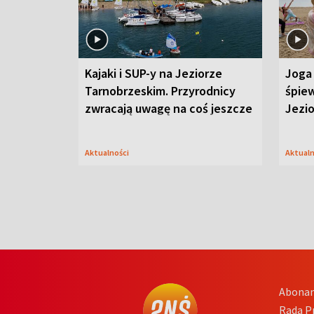
Kajaki i SUP-y na Jeziorze
Joga 
Tarnobrzeskim. Przyrodnicy
śpiew
zwracają uwagę na coś jeszcze
Jezi
Aktualności
Aktual
Abona
Rada 