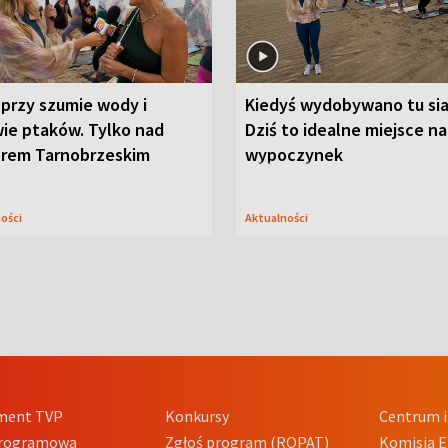
przy szumie wody i
Kiedyś wydobywano tu sia
ie ptaków. Tylko nad
Dziś to idealne miejsce na
orem Tarnobrzeskim
wypoczynek
ności
Aktualności
ment TVP
Konkursy
Centrum i
Programowa
Zgłoś program (ROPAT)
Komisja E