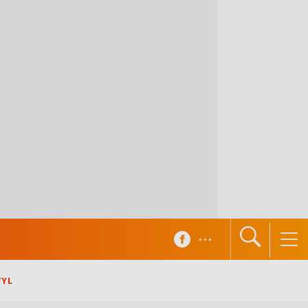
...
TYL