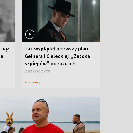
ciąż
Tak wyglądał pierwszy plan
ta
Gelnera i Cieleckiej. „Zatoka
szpiegów” od razu ich
zaskoczyła
Rozmowy