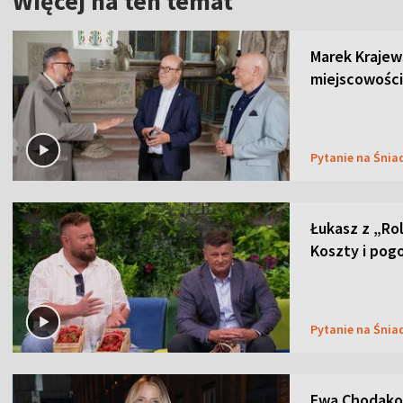
Więcej na ten temat
Marek Krajew
miejscowości
Pytanie na Śnia
Łukasz z „Ro
Koszty i pog
Pytanie na Śnia
Ewa Chodakow