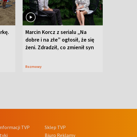
rkę.
Marcin Korcz z serialu „Na
dobre i na złe” ogłosił, że się
żeni. Zdradził, co zmienił syn
Rozmowy
nformacji TVP
Sklep TVP
tyki
Biuro Reklamy