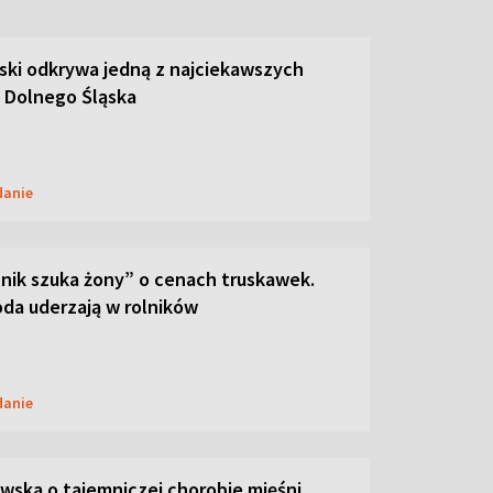
ski odkrywa jedną z najciekawszych
 Dolnego Śląska
danie
lnik szuka żony” o cenach truskawek.
oda uderzają w rolników
danie
ska o tajemniczej chorobie mięśni