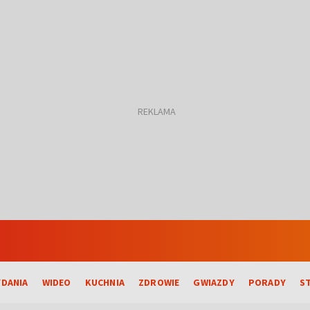
DANIA
WIDEO
KUCHNIA
ZDROWIE
GWIAZDY
PORADY
S