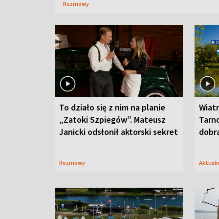
Rozmowy
To działo się z nim na planie
Wiat
„Zatoki Szpiegów”. Mateusz
Tarno
Janicki odsłonił aktorski sekret
dobr
Rozmowy
Aktual