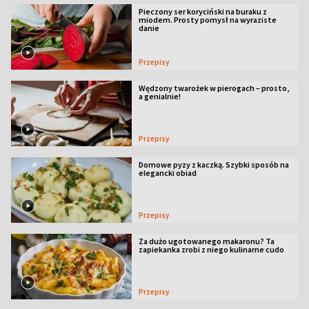
Pieczony ser koryciński na buraku z
miodem. Prosty pomysł na wyraziste
danie
Przepisy
Wędzony twarożek w pierogach – prosto,
a genialnie!
Przepisy
Domowe pyzy z kaczką. Szybki sposób na
elegancki obiad
Przepisy
Za dużo ugotowanego makaronu? Ta
zapiekanka zrobi z niego kulinarne cudo
Przepisy