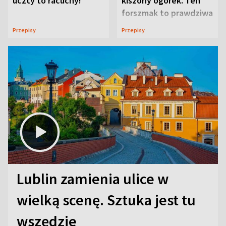
uczty to racuchy!
kiszony ogórek. Ten
forszmak to prawdziwa
uczta
Przepisy
Przepisy
Lublin zamienia ulice w
wielką scenę. Sztuka jest tu
wszędzie