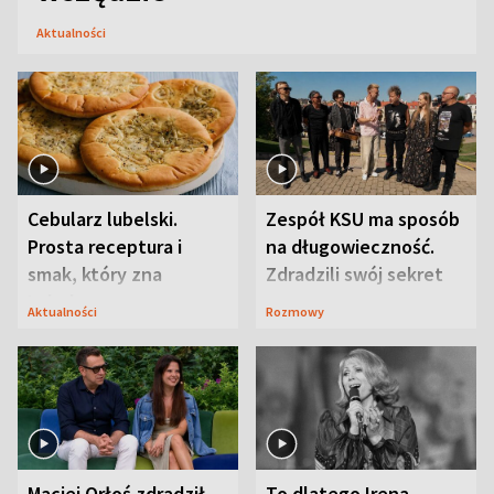
Aktualności
Cebularz lubelski.
Zespół KSU ma sposób
Prosta receptura i
na długowieczność.
smak, który zna
Zdradzili swój sekret
Lubelszczyzna
Aktualności
Rozmowy
Maciej Orłoś zdradził
To dlatego Irena