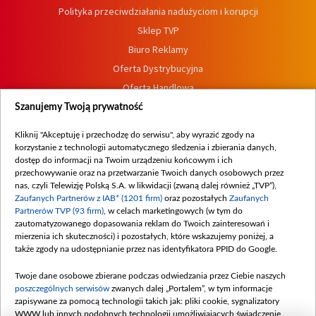
Polityka przeciwdziałania nadużyciom i korupcji
Sklep TVP
Biuro Reklamy
Oferta Dystrybucyjna
Oferta Handlowa
Dostępność
Szanujemy Twoją prywatność
Moje zgody
Kliknij "Akceptuję i przechodzę do serwisu", aby wyrazić zgody na
Procedura zgłoszeń wewnętrznych
korzystanie z technologii automatycznego śledzenia i zbierania danych,
dostęp do informacji na Twoim urządzeniu końcowym i ich
przechowywanie oraz na przetwarzanie Twoich danych osobowych przez
nas, czyli Telewizję Polską S.A. w likwidacji (zwaną dalej również „TVP”),
Zaufanych Partnerów z IAB* (1201 firm)
oraz pozostałych
Zaufanych
Partnerów TVP (93 firm)
, w celach marketingowych (w tym do
zautomatyzowanego dopasowania reklam do Twoich zainteresowań i
mierzenia ich skuteczności) i pozostałych, które wskazujemy poniżej, a
także zgody na udostępnianie przez nas identyfikatora PPID do Google.
Twoje dane osobowe zbierane podczas odwiedzania przez Ciebie naszych
poszczególnych serwisów
zwanych dalej „Portalem”, w tym informacje
zapisywane za pomocą technologii takich jak: pliki cookie, sygnalizatory
WWW lub innych podobnych technologii umożliwiających świadczenie