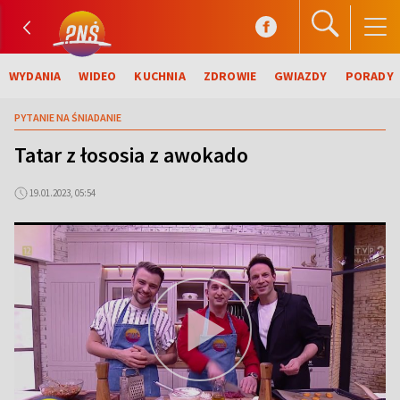
WYDANIA
WIDEO
KUCHNIA
ZDROWIE
GWIAZDY
PORADY
PYTANIE NA ŚNIADANIE
Tatar z łososia z awokado
19.01.2023, 05:54