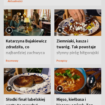
Aktualności
Katarzyna Bujakiewicz
Ziemniaki, kasza i
zdradziła, co
twaróg. Tak powstaje
najbardziej zachwyca
słynny piróg biłgorajski
ją w Lublinie
Rozmowy
Przepisy
Słodki finał lubelskiej
Mięso, kiełbasa i