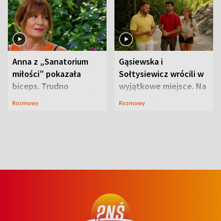
Anna z „Sanatorium
Gąsiewska i
miłości” pokazała
Sołtysiewicz wrócili w
biceps. Trudno
wyjątkowe miejsce. Na
uwierzyć, co przeszła
szlaku czekał
Rozmowy
Rozmowy
wcześniej
niedźwiedź