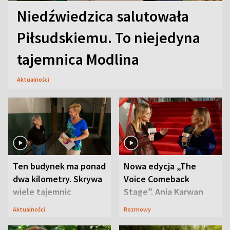
Niedźwiedzica salutowała
Piłsudskiemu. To niejedyna
tajemnica Modlina
Aktualności
Ten budynek ma ponad
Nowa edycja „The
dwa kilometry. Skrywa
Voice Comeback
wiele tajemnic
Stage”. Ania Karwan
zapowiada
Aktualności
Rozmowy
niespodzianki