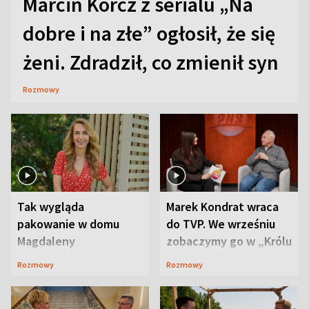
Marcin Korcz z serialu „Na
dobre i na złe” ogłosił, że się
żeni. Zdradził, co zmienił syn
Rozmowy
Tak wygląda
Marek Kondrat wraca
pakowanie w domu
do TVP. We wrześniu
Magdaleny
zobaczymy go w „Królu
Waligórskiej-Lisieckiej.
Maciusiu I”
Rozmowy
Rozmowy
Mąż nie odpuszcza