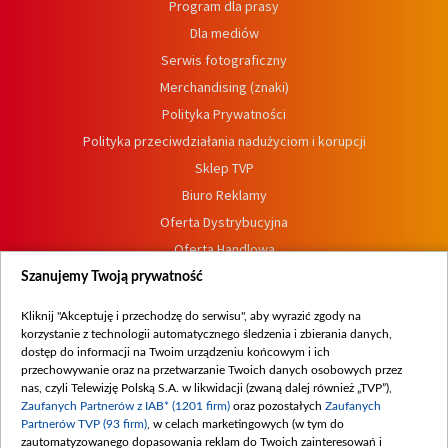
Program dla prasy
Dla mediów
Serwis fotograficzny
Merchandising (znaki)
Polityka Prywatności
Polityka przeciwdziałania nadużyciom i korupcji
Sklep TVP
Biuro Reklamy
Oferta Dystrybucyjna
Oferta Handlowa
Dostępność
Szanujemy Twoją prywatność
Moje zgody
Kliknij "Akceptuję i przechodzę do serwisu", aby wyrazić zgody na
Procedura zgłoszeń wewnętrznych
korzystanie z technologii automatycznego śledzenia i zbierania danych,
dostęp do informacji na Twoim urządzeniu końcowym i ich
przechowywanie oraz na przetwarzanie Twoich danych osobowych przez
nas, czyli Telewizję Polską S.A. w likwidacji (zwaną dalej również „TVP”),
Zaufanych Partnerów z IAB* (1201 firm)
oraz pozostałych
Zaufanych
Partnerów TVP (93 firm)
, w celach marketingowych (w tym do
zautomatyzowanego dopasowania reklam do Twoich zainteresowań i