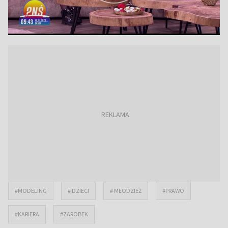
#MODELING
# DZIECI
# MŁODZIEŻ
#PRAWO
#KARIERA
#ZAROBEK