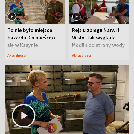
To nie było miejsce
Rejs u zbiegu Narwi i
hazardu. Co mieściło
Wisły. Tak wygląda
się w Kasynie
Modlin od strony wody
Oficerskim?
Aktualności
Aktualności