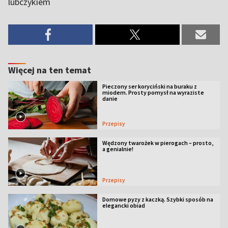
lubczykiem
Więcej na ten temat
Pieczony ser koryciński na buraku z
miodem. Prosty pomysł na wyraziste
danie
Przepisy
Wędzony twarożek w pierogach – prosto,
a genialnie!
Przepisy
Domowe pyzy z kaczką. Szybki sposób na
elegancki obiad