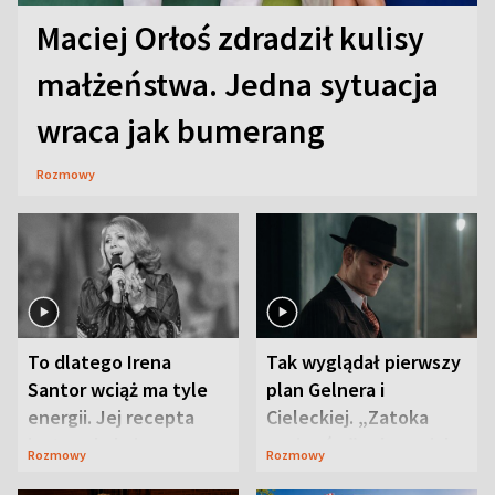
Maciej Orłoś zdradził kulisy
małżeństwa. Jedna sytuacja
wraca jak bumerang
Rozmowy
To dlatego Irena
Tak wyglądał pierwszy
Santor wciąż ma tyle
plan Gelnera i
energii. Jej recepta
Cieleckiej. „Zatoka
jest zaskakująco
szpiegów” od razu ich
Rozmowy
Rozmowy
prosta
zaskoczyła