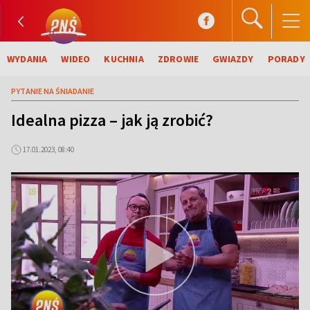
WYDANIA
WIDEO
KUCHNIA
ZDROWIE
GWIAZDY
PORADY
PYTANIE NA ŚNIADANIE
Idealna pizza – jak ją zrobić?
17.01.2023, 08:40