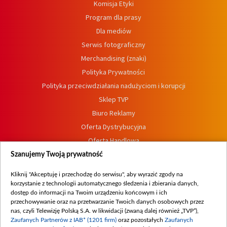
Komisja Etyki
Program dla prasy
Dla mediów
Serwis fotograficzny
Merchandising (znaki)
Polityka Prywatności
Polityka przeciwdziałania nadużyciom i korupcji
Sklep TVP
Biuro Reklamy
Oferta Dystrybucyjna
Oferta Handlowa
Dostępność
Szanujemy Twoją prywatność
Moje zgody
Kliknij "Akceptuję i przechodzę do serwisu", aby wyrazić zgody na
Procedura zgłoszeń wewnętrznych
korzystanie z technologii automatycznego śledzenia i zbierania danych,
dostęp do informacji na Twoim urządzeniu końcowym i ich
przechowywanie oraz na przetwarzanie Twoich danych osobowych przez
nas, czyli Telewizję Polską S.A. w likwidacji (zwaną dalej również „TVP”),
Zaufanych Partnerów z IAB* (1201 firm)
oraz pozostałych
Zaufanych