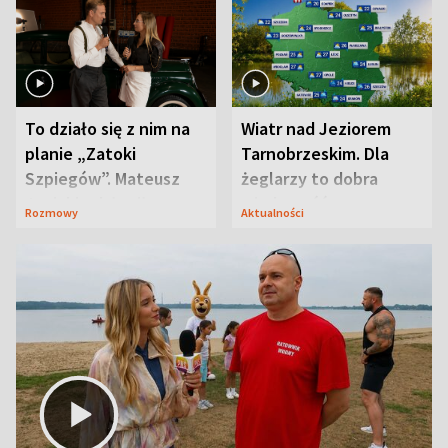
To działo się z nim na
Wiatr nad Jeziorem
planie „Zatoki
Tarnobrzeskim. Dla
Szpiegów”. Mateusz
żeglarzy to dobra
Janicki odsłonił
wiadomość
Rozmowy
Aktualności
aktorski sekret