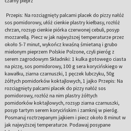
czarny pieprz
Przepis: Na rozciągnięty palcami placek do pizzy nałóż
sos pomidorowy, ułóż cienkie plastry kiełbasy, rozłóż
chrzan, rozsyp cienkie piórka czerwonej cebuli, posyp
mozzarellą. Piecz w jak najwyższej temperaturze przez
około 5-7 minut, wykończ kwaśną śmietaną i grubo
mielonym pieprzem Polskie Polzone, czyli pieróg z
serem zagrodowym Składniki: 1 kulka gotowego ciasta
na pizzę, sos pomidorowy, 100 g sera korycińskiego w
kawałku, ziarna czarnuszki, 1 pęczek lubczyku, 50g
żółtych pomidorków koktajlowych, 1 jajko Przepis: Na
rozciągnięty palcami placek do pizzy nałóż sos
pomidorowy, rozłóż na nim plastry żółtych
pomidorków koktajlowych, rozsyp ziarna czarnuszki,
posyp tartym serem korycińskim i zamknij w pieróg.
Posmaruj roztrzepanym jajkiem i piecz około 8 minut w
jak najwyższej temperaturze. Podawaj posypane