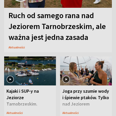
Ruch od samego rana nad
Jeziorem Tarnobrzeskim, ale
ważna jest jedna zasada
Aktualności
Kajaki i SUP-y na
Joga przy szumie wody
Jeziorze
i śpiewie ptaków. Tylko
Tarnobrzeskim.
nad Jeziorem
Przyrodnicy zwracają
Tarnobrzeskim
Aktualności
Aktualności