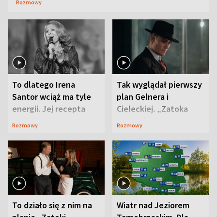
Rozmowy
To dlatego Irena
Tak wyglądał pierwszy
Santor wciąż ma tyle
plan Gelnera i
energii. Jej recepta
Cieleckiej. „Zatoka
jest zaskakująco
szpiegów” od razu ich
Rozmowy
Rozmowy
prosta
zaskoczyła
To działo się z nim na
Wiatr nad Jeziorem