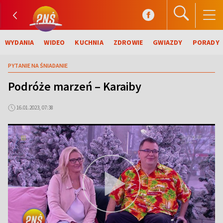
WYDANIA
WIDEO
KUCHNIA
ZDROWIE
GWIAZDY
PORADY
PYTANIE NA ŚNIADANIE
Podróże marzeń – Karaiby
16.01.2023, 07:38