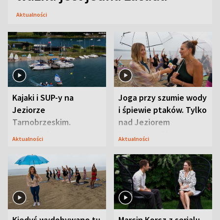
Aktualności
Kajaki i SUP-y na
Joga przy szumie wody
Jeziorze
i śpiewie ptaków. Tylko
Tarnobrzeskim.
nad Jeziorem
Przyrodnicy zwracają
Tarnobrzeskim
Aktualności
Aktualności
uwagę na coś jeszcze
Kiedyś wydobywano tu
Marcin Korcz z serialu