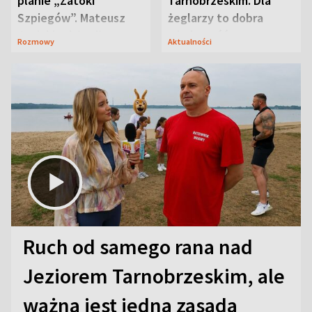
planie „Zatoki
Tarnobrzeskim. Dla
Szpiegów”. Mateusz
żeglarzy to dobra
Janicki odsłonił
wiadomość
Rozmowy
Aktualności
aktorski sekret
Ruch od samego rana nad
Jeziorem Tarnobrzeskim, ale
ważna jest jedna zasada