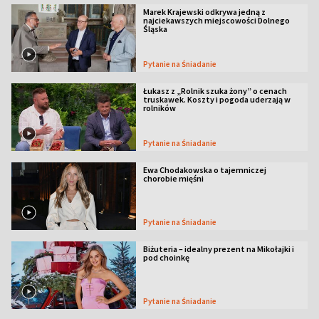
Marek Krajewski odkrywa jedną z
najciekawszych miejscowości Dolnego
Śląska
Pytanie na Śniadanie
Łukasz z „Rolnik szuka żony” o cenach
truskawek. Koszty i pogoda uderzają w
rolników
Pytanie na Śniadanie
Ewa Chodakowska o tajemniczej
chorobie mięśni
Pytanie na Śniadanie
Biżuteria – idealny prezent na Mikołajki i
pod choinkę
Pytanie na Śniadanie