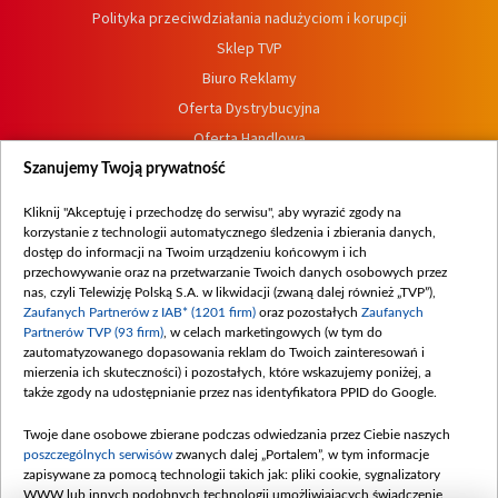
Polityka przeciwdziałania nadużyciom i korupcji
Sklep TVP
Biuro Reklamy
Oferta Dystrybucyjna
Oferta Handlowa
Dostępność
Szanujemy Twoją prywatność
Moje zgody
Kliknij "Akceptuję i przechodzę do serwisu", aby wyrazić zgody na
Procedura zgłoszeń wewnętrznych
korzystanie z technologii automatycznego śledzenia i zbierania danych,
dostęp do informacji na Twoim urządzeniu końcowym i ich
przechowywanie oraz na przetwarzanie Twoich danych osobowych przez
nas, czyli Telewizję Polską S.A. w likwidacji (zwaną dalej również „TVP”),
Zaufanych Partnerów z IAB* (1201 firm)
oraz pozostałych
Zaufanych
Partnerów TVP (93 firm)
, w celach marketingowych (w tym do
zautomatyzowanego dopasowania reklam do Twoich zainteresowań i
mierzenia ich skuteczności) i pozostałych, które wskazujemy poniżej, a
także zgody na udostępnianie przez nas identyfikatora PPID do Google.
Twoje dane osobowe zbierane podczas odwiedzania przez Ciebie naszych
poszczególnych serwisów
zwanych dalej „Portalem”, w tym informacje
zapisywane za pomocą technologii takich jak: pliki cookie, sygnalizatory
WWW lub innych podobnych technologii umożliwiających świadczenie