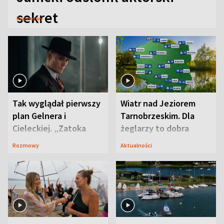
sekret
Rozmowy
Tak wyglądał pierwszy
Wiatr nad Jeziorem
plan Gelnera i
Tarnobrzeskim. Dla
Cieleckiej. „Zatoka
żeglarzy to dobra
szpiegów” od razu ich
wiadomość
Rozmowy
Aktualności
zaskoczyła