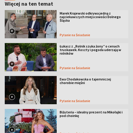
Więcej na ten temat
Marek Krajewski odkrywa jedną z
najciekawszych miejscowości Dolnego
Śląska
Pytanie na Śniadanie
Łukasz z „Rolnik szuka żony” o cenach
truskawek. Koszty i pogoda uderzają w
rolników
Pytanie na Śniadanie
Ewa Chodakowska o tajemniczej
chorobie mięśni
Pytanie na Śniadanie
Biżuteria – idealny prezent na Mikołajki i
pod choinkę