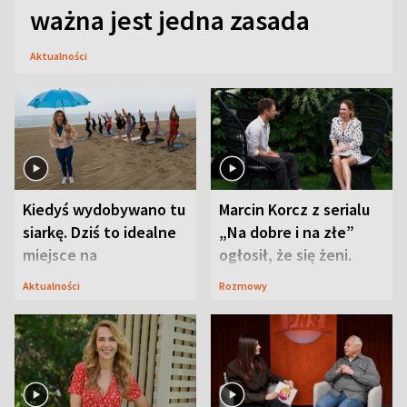
ważna jest jedna zasada
Aktualności
Kiedyś wydobywano tu
Marcin Korcz z serialu
siarkę. Dziś to idealne
„Na dobre i na złe”
miejsce na
ogłosił, że się żeni.
wypoczynek
Zdradził, co zmienił
Aktualności
Rozmowy
syn