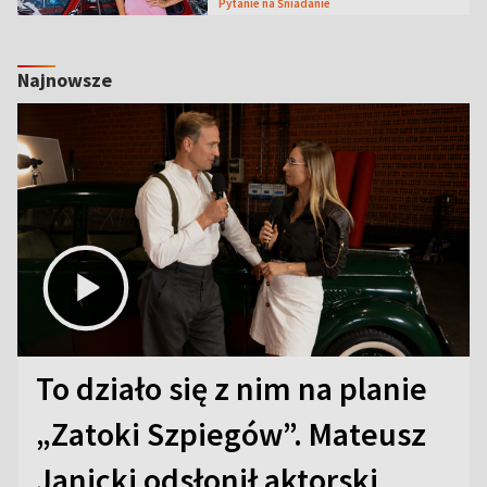
Pytanie na Śniadanie
Najnowsze
To działo się z nim na planie
„Zatoki Szpiegów”. Mateusz
Janicki odsłonił aktorski