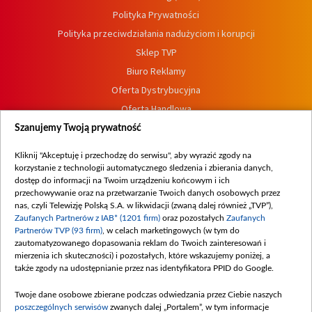
Polityka Prywatności
Polityka przeciwdziałania nadużyciom i korupcji
Sklep TVP
Biuro Reklamy
Oferta Dystrybucyjna
Oferta Handlowa
Dostępność
Szanujemy Twoją prywatność
Moje zgody
Kliknij "Akceptuję i przechodzę do serwisu", aby wyrazić zgody na
Procedura zgłoszeń wewnętrznych
korzystanie z technologii automatycznego śledzenia i zbierania danych,
dostęp do informacji na Twoim urządzeniu końcowym i ich
przechowywanie oraz na przetwarzanie Twoich danych osobowych przez
nas, czyli Telewizję Polską S.A. w likwidacji (zwaną dalej również „TVP”),
Zaufanych Partnerów z IAB* (1201 firm)
oraz pozostałych
Zaufanych
Partnerów TVP (93 firm)
, w celach marketingowych (w tym do
zautomatyzowanego dopasowania reklam do Twoich zainteresowań i
mierzenia ich skuteczności) i pozostałych, które wskazujemy poniżej, a
także zgody na udostępnianie przez nas identyfikatora PPID do Google.
Twoje dane osobowe zbierane podczas odwiedzania przez Ciebie naszych
poszczególnych serwisów
zwanych dalej „Portalem”, w tym informacje