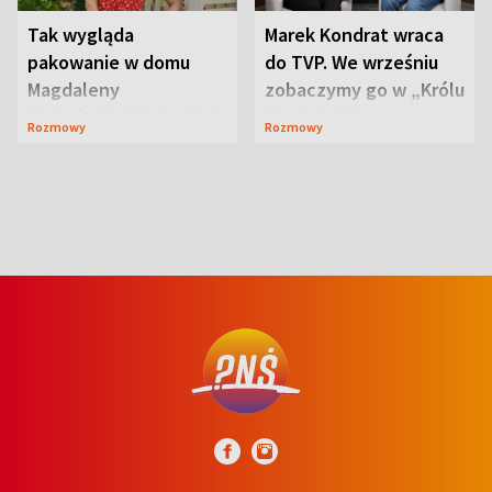
Tak wygląda
Marek Kondrat wraca
pakowanie w domu
do TVP. We wrześniu
Magdaleny
zobaczymy go w „Królu
Waligórskiej-Lisieckiej.
Maciusiu I”
Rozmowy
Rozmowy
Mąż nie odpuszcza