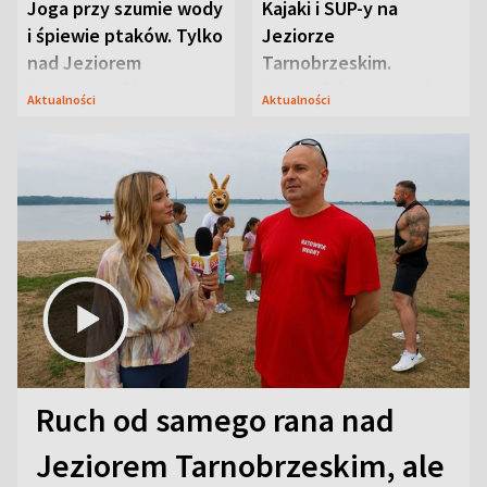
Joga przy szumie wody
Kajaki i SUP-y na
i śpiewie ptaków. Tylko
Jeziorze
nad Jeziorem
Tarnobrzeskim.
Tarnobrzeskim
Przyrodnicy zwracają
Aktualności
Aktualności
uwagę na coś jeszcze
Ruch od samego rana nad
Jeziorem Tarnobrzeskim, ale