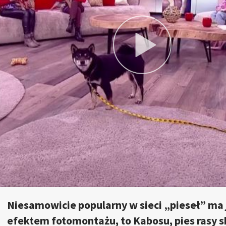
Niesamowicie popularny w sieci „pieseł” ma j
efektem fotomontażu, to Kabosu, pies rasy sh