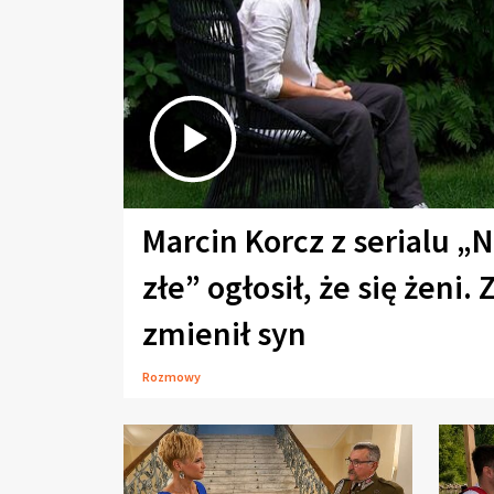
Marcin Korcz z serialu „N
złe” ogłosił, że się żeni. 
zmienił syn
Rozmowy