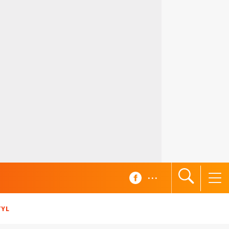
...
TYL