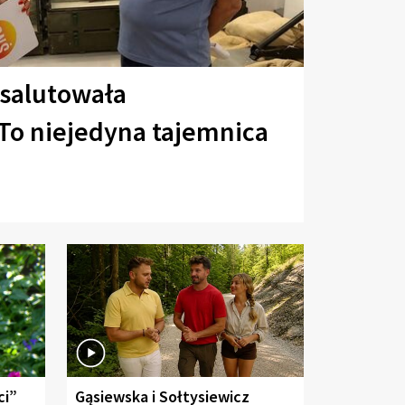
 salutowała
To niejedyna tajemnica
ci”
Gąsiewska i Sołtysiewicz