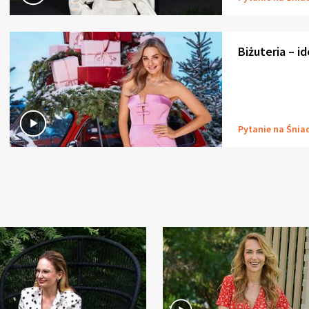
Biżuteria – i
Pytanie na Śnia