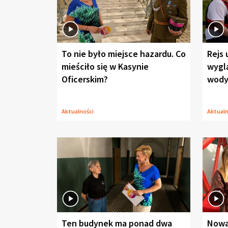
To nie było miejsce hazardu. Co
Rejs 
mieściło się w Kasynie
wygl
Oficerskim?
wod
Aktualności
Aktual
Ten budynek ma ponad dwa
Nowa