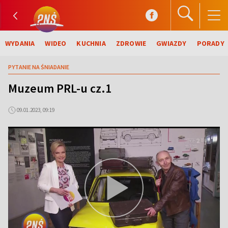
WYDANIA
WIDEO
KUCHNIA
ZDROWIE
GWIAZDY
PORADY
PYTANIE NA ŚNIADANIE
Muzeum PRL-u cz.1
09.01.2023, 09:19