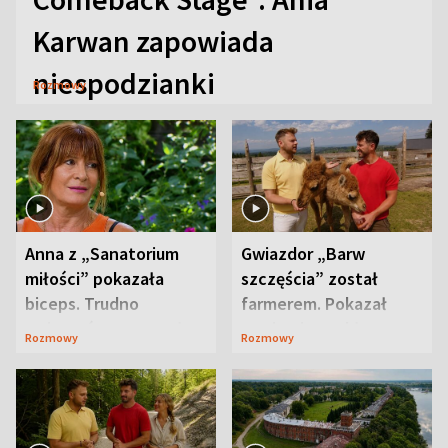
Karwan zapowiada
niespodzianki
Rozmowy
Anna z „Sanatorium
Gwiazdor „Barw
miłości” pokazała
szczęścia” został
biceps. Trudno
farmerem. Pokazał
uwierzyć, co przeszła
swoje niezwykłe
Rozmowy
Rozmowy
wcześniej
ranczo