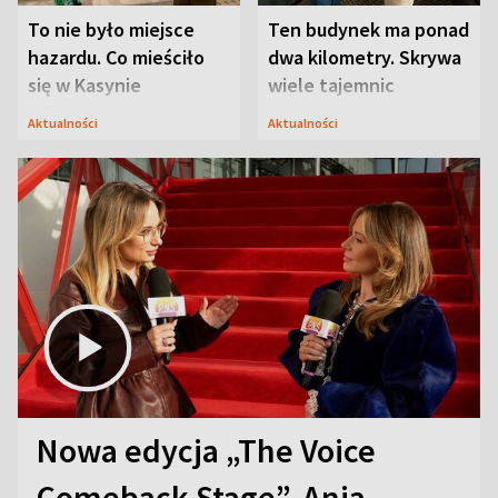
To nie było miejsce
Ten budynek ma ponad
hazardu. Co mieściło
dwa kilometry. Skrywa
się w Kasynie
wiele tajemnic
Oficerskim?
Aktualności
Aktualności
Nowa edycja „The Voice
Comeback Stage”. Ania