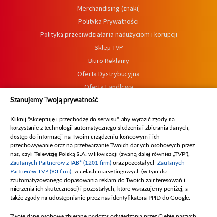
Merchandising (znaki)
Polityka Prywatności
Polityka przeciwdziałania nadużyciom i korupcji
Sklep TVP
Biuro Reklamy
Oferta Dystrybucyjna
Oferta Handlowa
Dostępność
Szanujemy Twoją prywatność
Moje zgody
Kliknij "Akceptuję i przechodzę do serwisu", aby wyrazić zgody na
Procedura zgłoszeń wewnętrznych
korzystanie z technologii automatycznego śledzenia i zbierania danych,
dostęp do informacji na Twoim urządzeniu końcowym i ich
przechowywanie oraz na przetwarzanie Twoich danych osobowych przez
nas, czyli Telewizję Polską S.A. w likwidacji (zwaną dalej również „TVP”),
Zaufanych Partnerów z IAB* (1201 firm)
oraz pozostałych
Zaufanych
Partnerów TVP (93 firm)
, w celach marketingowych (w tym do
zautomatyzowanego dopasowania reklam do Twoich zainteresowań i
mierzenia ich skuteczności) i pozostałych, które wskazujemy poniżej, a
także zgody na udostępnianie przez nas identyfikatora PPID do Google.
Twoje dane osobowe zbierane podczas odwiedzania przez Ciebie naszych