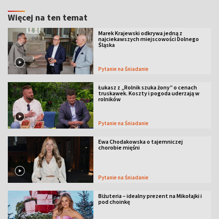
Więcej na ten temat
Marek Krajewski odkrywa jedną z
najciekawszych miejscowości Dolnego
Śląska
Pytanie na Śniadanie
Łukasz z „Rolnik szuka żony” o cenach
truskawek. Koszty i pogoda uderzają w
rolników
Pytanie na Śniadanie
Ewa Chodakowska o tajemniczej
chorobie mięśni
Pytanie na Śniadanie
Biżuteria – idealny prezent na Mikołajki i
pod choinkę