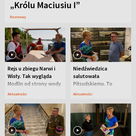
„Królu Maciusiu I”
Rozmowy
Rejs u zbiegu Narwi i
Niedźwiedzica
Wisły. Tak wygląda
salutowała
Modlin od strony wody
Piłsudskiemu. To
niejedyna tajemnica
Aktualności
Aktualności
Modlina