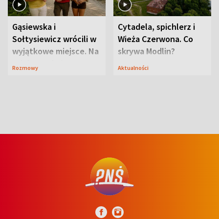
Gąsiewska i
Cytadela, spichlerz i
Sołtysiewicz wrócili w
Wieża Czerwona. Co
wyjątkowe miejsce. Na
skrywa Modlin?
szlaku czekał
Rozmowy
Aktualności
niedźwiedź